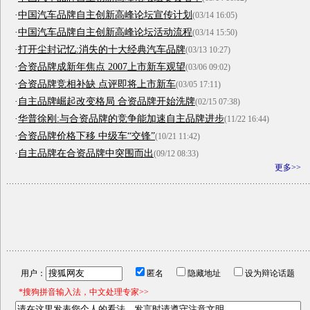
·
中国汽车品牌自主创新高峰论坛宣传计划
(03/14 16:05)
·
中国汽车品牌自主创新高峰论坛活动流程
(03/14 15:50)
·
打开尘封记忆:消失的十大经典汽车品牌
(03/13 10:27)
·
合资品牌成新年焦点 2007上市新车观望
(03/06 09:02)
·
合资品牌竞相补缺 点评即将上市新车
(03/05 17:11)
·
自主品牌崛起改变格局 合资品牌开始洗牌
(02/15 07:38)
·
华普徐刚:与合资品牌的竞争能加速自主品牌进步
(11/22 16:44)
·
合资品牌价格下移 中级车“交锋”
(10/21 11:42)
·
自主品牌在合资品牌中突围而出
(09/12 08:33)
更多>>
用户：
匿名
隐藏地址
设为辩论话题
*搜狗拼音输入法，中文处理专家>>