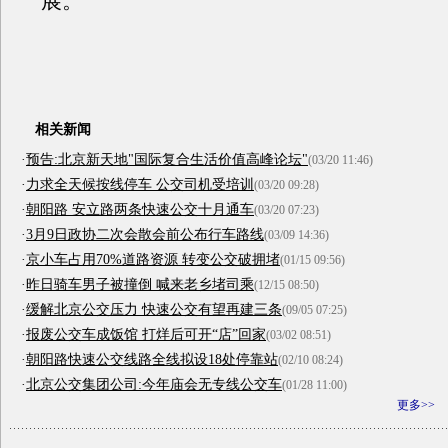
展。
相关新闻
·
预告:北京新天地"国际复合生活价值高峰论坛"
(03/20 11:46)
·
力求全天候按线停车 公交司机受培训
(03/20 09:28)
·
朝阳路 安立路两条快速公交十月通车
(03/20 07:23)
·
3月9日政协二次会散会前公布行车路线
(03/09 14:36)
·
京小车占用70%道路资源 转变公交破拥堵
(01/15 09:56)
·
昨日骑车男子被撞倒 喊来老乡堵司乘
(12/15 08:50)
·
缓解北京公交压力 快速公交有望再建三条
(09/05 07:25)
·
报废公交车成饭馆 打烊后可开“店”回家
(03/02 08:51)
·
朝阳路快速公交线路全线拟设18处停靠站
(02/10 08:24)
·
北京公交集团公司:今年庙会无专线公交车
(01/28 11:00)
更多>>