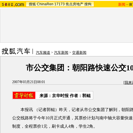
搜狐
ChinaRen
17173
焦点房地产
搜狗
新闻
-
体
汽车频道
>
汽车新闻
>
交通新闻
市公交集团：朝阳路快速公交1
2007年03月21日08:01
[
我来
来源：京华时报 作者：郭鲲
本报讯 （记者郭鲲）昨天，记者从市公交集团了解到，朝阳路
公交线路将于今年10月正式开通，其票价计划与南中轴大容量快
制度，全程票价1元，刷卡成人4角，学生2角。