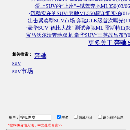
·
爱上SUV的“上座”--试驾奔驰ML350
(03/06
·
沉稳实在的SUV!奔驰ML350超详细实拍
(01/
·
出击紧凑型SUV市场 奔驰GLK级首次曝光
(1
·
豪华SUV"德比大战" 测试奔驰ML 雷斯特II
(0
·
宝马沃尔沃奔驰双龙 豪华SUV“三英战吕布”
(
更多关于
奔驰 
奔驰
相关搜索：
suv
suv市场
用户：
匿名
隐藏地址
设为辩论话题
*搜狗拼音输入法，中文处理专家>>