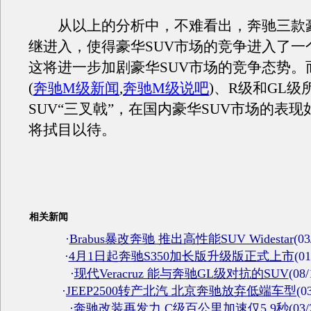
从以上的分析中，不难看出，奔驰三款豪
继进入，使得豪华SUV市场的竞争进入了一
这将进一步加剧豪华SUV市场的竞争态势。
(
奔驰M级新闻
,
奔驰M级说吧
)
、R级和GL级
SUV“三叉戟”，在国内豪华SUV市场的表
将拭目以待。
相关新闻
·
Brabus暴改奔驰 推出高性能SUV Widestar
(03
·
4月1日起奔驰S350加长版升级版正式上市
(01
·
现代Veracruz 能与奔驰GL级对抗的SUV
(08/
·
JEEP2500转产北汽 北京奔驰放弃低端车型
(0
·
奔驰改装再发力 C级百公里加速仅5.9秒
(03/