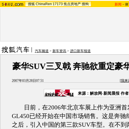
搜狐
ChinaRen
17173
焦点房地产
搜狗
新闻
-
体
汽车频道
>
新车资讯
>
进口新车报道
豪华SUV三叉戟 奔驰欲重定豪华
2007年03月28日07:51
[
我来
来源：解放网-新闻晨报 作
日前，在2006年北京车展上作为亚洲首
GL450已经开始在中国市场销售。这是奔驰
之后，引入中国的第三款SUV车型。在不到