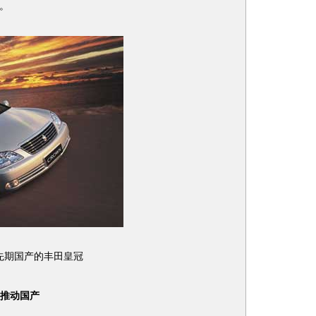
。
国产的丰田皇冠
力推动国产