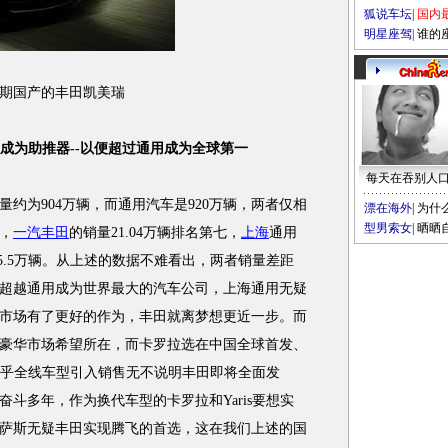
狐说车坛
|
国内
明星座驾
|
谁的
国产的丰田凯美瑞
成为助推器--以便超过通用成为全球第一
每天在吞别人
约为904万辆，而通用汽车是920万辆，两者仅相
漂在海外
|
为什
型男索女
|
晒晒
年，
一汽丰田
的销量21.04万辆排名第七，
上海
通用
15.5万辆。从上述的数据不难看出，两者销量差距
超越通用成为世界最大的汽车公司，上海通用无疑
市场有了更好的作为，丰田就离梦想更近一步。而
豪华市场希望所在，而卡罗拉选在中国全球首发、
的几乎全线车型引入销售无不说明丰田即将全面发
奋斗多年，作为换代车型的卡罗拉和Yaris要想实
萨斯无疑丰田实现腾飞的首选，这在我们上述的国