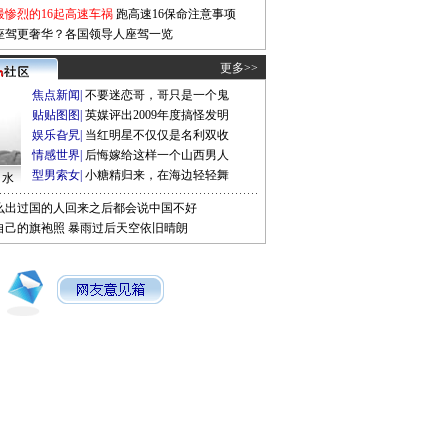
最惨烈的16起高速车祸
跑高速16保命注意事项
座驾更奢华？各国领导人座驾一览
更多>>
焦点新闻
|
不要迷恋哥，哥只是一个鬼
贴贴图图
|
英媒评出2009年度搞怪发明
娱乐旮旯
|
当红明星不仅仅是名利双收
情感世界
|
后悔嫁给这样一个山西男人
型男索女
|
小糖精归来，在海边轻轻舞
口水
么出过国的人回来之后都会说中国不好
自己的旗袍照
暴雨过后天空依旧晴朗