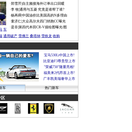
·
郑雪芹
|
自主频接海外订单出口回暖
·
李 牧
|
通用与五菱 究竟是谁帮了谁?
谍照
·
杨再舜
|
中国油价比美国高的N多理由
船税
·
童济仁
|
大众高尔夫四门轿跑CC曝光
沃
燃
·
是非
|
第四代本田CR-V描绘图曝光/图
马
车
瑞
通用破产
雪佛兰
桑塔纳
雪铁龙
收购
宝马530Li中国上市!
比亚迪F3尊贵型上市
"荣威750"隆重亮相!
福美来2代昂首上市!
广丰凯美瑞奢华上市
新车
热门新车
专区