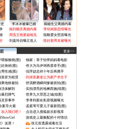
情史
李冰冰被爆已婚
揭秘生父离婚内幕
孕
·
揭刘晓庆离婚内幕
·
李幼斌新恋情曝光
婚
·
周迅王艳婆媳相见
·
陆毅爱女照首曝光
折
·
刘嘉玲自曝正造人
·
陈好新男友被曝光
 后
更多>>
喂猕猴桃(图)
·
独家：章子怡带妈妈看电影
好身材(图)
·
佟大为马伊琍再度牵手(图)
秀性感(图)
·
倪萍赵忠祥十年后再携手
服装皆为租赁
·
刘涛富豪老公为家产求生子
颜乘地铁被拍
·
舒淇醉酒瞬间惨被抓拍(图)
做活体解剖
·
实拍漂亮的地摊西施(组图)
的暴烈脾气
·
世界九大罪恶之城(组图)
遇灵异事件
·
李孝利新欢私密视频曝光
成命案导火索
·
孟庭苇可爱儿子最新照(图)
：加入我们吧！
·
点击进入搜狐娱乐影视库
owGirl
·
游戏史上最般配的十对情侣
2》送票！
·
张元首透露戒毒生活