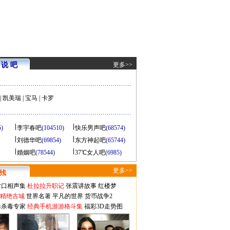
说 吧
更多>>
|
凯美瑞
|
宝马
|
卡罗
5)
李宇春吧
(104510)
快乐男声吧
(68574)
刘德华吧
(69854)
东方神起吧
(65744)
婚姻吧
(78544)
37℃女人吧
(6985)
更多>>
对口相声集
杜拉拉升职记
张震讲故事
红楼梦
-精绝古城
世界名著
平凡的世界
货币战争2
毒杀毒专家
经典手机游游格斗集
福彩3D走势图