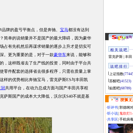
品牌的盈亏平衡点，但是奔驰、
宝马
都没有达到
？简单的说销量并不是国产的最大障碍，因为豪华
场占有先机然后再谋求销量的逐步上升才是切实可
相 关 说 吧
深。更为重要的是，对于一款
豪华车
来说，能够和
雷克萨斯
|
丰田
的，这样既省去了生产线的投资，同时由于平台共
说 吧 排 行
使零件配套的选择省去很多程序，只需在质量上掌
上证指数
(7744
这样的优势相比奔驰宝马，雷克萨斯ES与丰田凯
苏醒吧
(41523)
皇冠
共用平台，在动力总成方面与国产丰田共享程
贴图吧
(68789)
克萨斯国产的成本大大降低，沃尔沃S40不就是基
·
听评书
|
郭德纲
·
听小说
|
鬼吹灯1
·
共享区
|
手机病