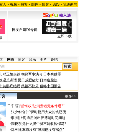
女人
-
视频
-
播客
-
邮件
-
博客
-
BBS
-
我说两句
网友自建DJ专辑
立即下载
版
闻
网页
博客
音乐
图片
说吧
长
邓玉娇失踪
朝鲜军事演习
日本兵赎罪
改温总讲话
夏日减肥秘方
日本瘦脸法
中共卧底结局
慈禧不快乐
侵略中国报告
更多>>
·
车 语
|
"后悔权"让消费者无条件退车
·
张少华
|
合并?保时捷用大众的钱还债
·
李 潮
|
上海通用淡出萨博是时间问题
·
沃晓东
|
凭什么腾中就不能收购悍马?
勤
·
沈玉祥
|
车市没有"浪潮也没有拐点"