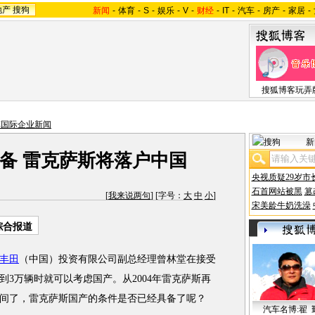
地产
搜狗
新闻
-
体育
-
S
-
娱乐
-
V
-
财经
-
IT
-
汽车
-
房产
-
家居
-
搜狐博客玩弄
车国际企业新闻
新
备 雷克萨斯将落户中国
央视质疑29岁市
石首网站被黑
篡
[
我来说两句
] [字号：
大
中
小
]
宋美龄牛奶洗澡
综合报道
丰田
（中国）投资有限公司副总经理曾林堂在接受
3万辆时就可以考虑国产。从2004年雷克萨斯再
间了，雷克萨斯国产的条件是否已经具备了呢？
汽车名博:翟 