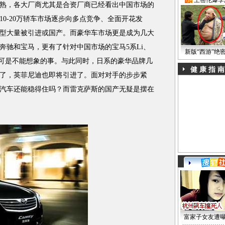
·
王岳伦爆李
熟，各大厂商尤其是合资厂商已经看出中国市场的
0-20万轿车市场逐步向多点竞争、全面开花发
型大量被引进或国产。而豪华车市场更是成为几大
奔驰和宝马，更有了针对中国市场的宝马5系Li、
新版“西游”绝
前可是不能想象的事。与此同时，日系的豪华品牌几
健 康 指 南
了，英菲尼迪也即将引进了。面对对手的步步紧
汽车还能稳得住吗？而雷克萨斯的国产无疑是摆在
富家子女友遭