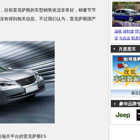
目前雷克萨斯的车型销售状况非常好，销量节节
帕萨特b6coupe
热点标签：
车
没有得到相关信息。不过我们认为，雷克萨斯国产
汽车下乡
沃尔
油税
保时捷
悍
贷
马自达
凯美
月度星车
最近
豪华品牌
美瑞共平台的雷克萨斯ES