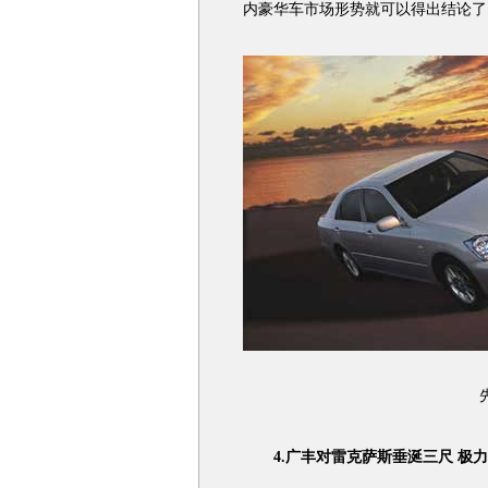
内豪华车市场形势就可以得出结论了
先期
4.广丰对雷克萨斯垂涎三尺 极