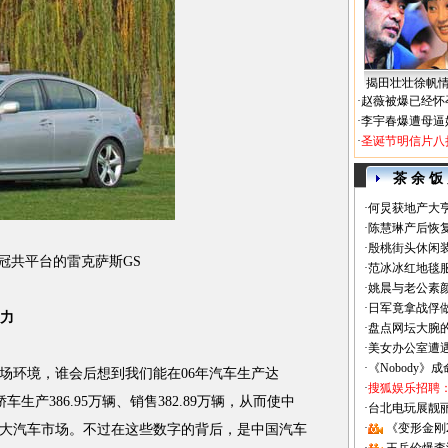
揭田壮壮徐帆
·
赵薇被爆已经怀
·
李宇春爆遭母逼
·
圣诞节明信片八
茶 余 饭
·
何炅获地产大亨
·
陈慧琳产后恢复
·
殷桃街头休闲装
冠共平台的雷克萨斯GS
·
范冰冰红地毯
·
姚晨与老公素
·
日军竟拿战俘
力
·
盘点网坛大腕
·
美女办公室遭
·
《Nobody》
环境，谁会后想到我们能在06年汽车生产达
·
搜狐娱乐招聘
中轿车生产386.95万辆、销售382.89万辆，从而使中
·
台北电玩展靓丽Sh
·
《变形金刚
大汽车市场。不过在这些数字的背后，是中国汽车