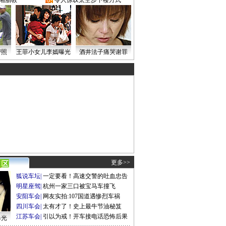
湘胎教
·
令人惊叹太空步下楼方式
密照
王菲小女儿李嫣曝光
酒井法子痛哭谢罪
更多>>
狐说车坛
|
一定要看！高速交警的吐血忠告
明星座驾
|
杭州一家三口被宝马车撞飞
安阳车会
|
网友实拍:107国道遇惨烈车祸
四川车会
|
太有才了！史上最牛节油秘笈
江苏车会
|
引以为戒！开车接电话恐怖后果
曝光