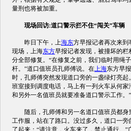
量刑也将被加重。
现场回访:道口警示拦不住“闯关”车辆
昨日下午，上
海东
方早报记者再次来到
现场，上海
东方
早报记者发现，被撞坏的栏
分全部修复。“在修复之前，我们临时用绳
杆。”道口值班员孔师傅说。在
上海
东方早
时，孔师傅突然发现道口旁的一盏绿灯亮起
班室接到调度电话，马上有一列火车从何家
和另外一名值班员就要准备道口警示工作。
随后，孔师傅和另一名道口值班员都身
工作服，站在了路口。没过多久，道口一旁
了起来：“请注意，火车来了，禁止通行。”