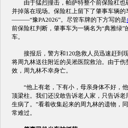
由于猛烈撞击，帕萨特整个前保险杠也
并掉落在现场。保险杠上留下了肇事车辆的
———“豫PA2026”。尽管车牌的下方写的是
前保险杠判断，肇事车为一辆名为“典雅绿”
车。
接报后，警方和120急救人员迅速赶到
将周九林送往附近的吴淞医院救治。由于伤
效，周九林不幸身亡。
“他上有老，下有小，母亲身体不好，他
顶梁柱。我们还没敢告诉老人家，只告诉老
生病了。”看着收集起来的周九林的遗物，
常难过。