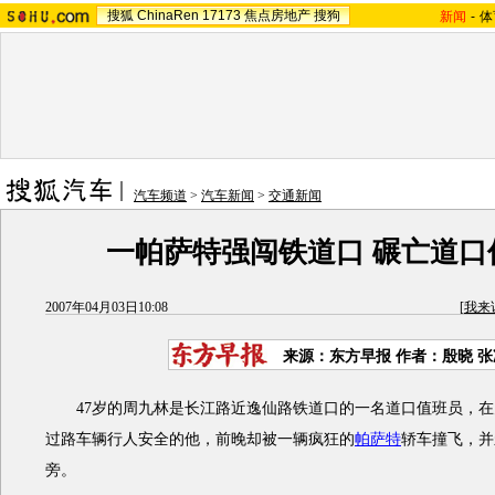
搜狐
ChinaRen
17173
焦点房地产
搜狗
新闻
-
体
汽车频道
>
汽车新闻
>
交通新闻
一帕萨特强闯铁道口 碾亡道口
2007年04月03日10:08
[
我来
来源：东方早报 作者：殷晓 张
47岁的周九林是长江路近逸仙路铁道口的一名道口值班员，在
过路车辆行人安全的他，前晚却被一辆疯狂的
帕萨特
轿车撞飞，并
旁。