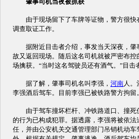
肇事司机当夜被抓获
由于现场留下了车牌等证物，警方很快
调查取证工作。
据附近目击者介绍，事发当天深夜，肇
故又返回现场。随后这名司机就被严密布控
场擒获。“当时这名驾驶员还有酒气。”目击
据了解，肇事司机名叫李强，
河南
人。
李强酒后驾车。目前李强已被铁路警方拘留
由于驾车撞坏栏杆、冲铁路道口、撞死
的行为已构成犯罪。据透露，李强将被依法
任，并由公安机关交通管理部门吊销机动车
外，根据有关规定，肇事逃逸、酒后驾车均