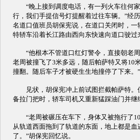
“晚上接到调度电话，有一列火车往何家
行，我们手提信号灯提醒着过往车辆。”经
名道口值班员胡保宪说，在道口关闭时，一
特轿车沿着长江路由西向东快速向道口驶过
“他根本不管道口红灯警令，直接朝老周
老周被撞飞了3米多远，随后帕萨特又将10
撞翻。随后车子才被硬生生地撞停了下来。
见状，胡保宪冲上前试图拦截帕萨特。
备拉门把时，轿车司机又重新猛踩油门并继
“老周被碾压在车下，身体又被拖行了10
从轨道西面拖到了轨道的东面，地上都是血
了。”胡保宪回忆说。