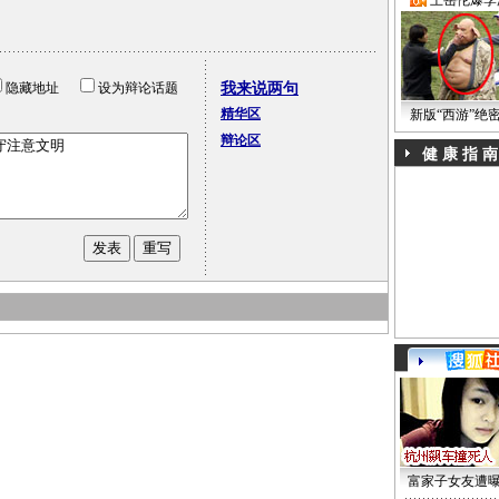
·
王岳伦爆李
隐藏地址
设为辩论话题
我来说两句
精华区
新版“西游”绝
辩论区
健 康 指 南
富家子女友遭