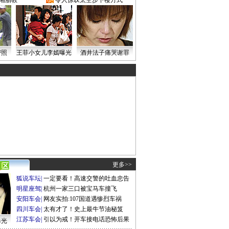
湘胎教
·
令人惊叹太空步下楼方式
密照
王菲小女儿李嫣曝光
酒井法子痛哭谢罪
更多>>
狐说车坛
|
一定要看！高速交警的吐血忠告
明星座驾
|
杭州一家三口被宝马车撞飞
安阳车会
|
网友实拍:107国道遇惨烈车祸
四川车会
|
太有才了！史上最牛节油秘笈
江苏车会
|
引以为戒！开车接电话恐怖后果
曝光