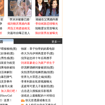
情史
李冰冰被爆已婚
揭秘生父离婚内幕
孕
·
揭刘晓庆离婚内幕
·
李幼斌新恋情曝光
婚
·
周迅王艳婆媳相见
·
陆毅爱女照首曝光
折
·
刘嘉玲自曝正造人
·
陈好新男友被曝光
 后
更多>>
喂猕猴桃(图)
·
独家：章子怡带妈妈看电影
好身材(图)
·
佟大为马伊琍再度牵手(图)
秀性感(图)
·
倪萍赵忠祥十年后再携手
服装皆为租赁
·
刘涛富豪老公为家产求生子
颜乘地铁被拍
·
舒淇醉酒瞬间惨被抓拍(图)
做活体解剖
·
实拍漂亮的地摊西施(组图)
的暴烈脾气
·
世界九大罪恶之城(组图)
遇灵异事件
·
李孝利新欢私密视频曝光
成命案导火索
·
孟庭苇可爱儿子最新照(图)
：加入我们吧！
·
点击进入搜狐娱乐影视库
owGirl
·
游戏史上最般配的十对情侣
2》送票！
·
张元首透露戒毒生活