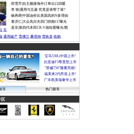
·
郑雪芹
|
自主频接海外订单出口回暖
·
李 牧
|
通用与五菱 究竟是谁帮了谁?
谍照
·
杨再舜
|
中国油价比美国高的N多理由
船税
·
童济仁
|
大众高尔夫四门轿跑CC曝光
沃
燃
·
是非
|
第四代本田CR-V描绘图曝光/图
马
车
瑞
通用破产
雪佛兰
桑塔纳
雪铁龙
收购
宝马530Li中国上市!
比亚迪F3尊贵型上市
"荣威750"隆重亮相!
福美来2代昂首上市!
广丰凯美瑞奢华上市
新车
热门新车
专区