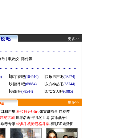
说 吧
更多>>
刘欣
|
李姣姣
|
陈付媛
5)
李宇春吧
(104510)
快乐男声吧
(68574)
刘德华吧
(69854)
东方神起吧
(65744)
婚姻吧
(78544)
37℃女人吧
(6985)
更多>>
对口相声集
杜拉拉升职记
张震讲故事
红楼梦
-精绝古城
世界名著
平凡的世界
货币战争2
毒杀毒专家
经典手机游游格斗集
福彩3D走势图