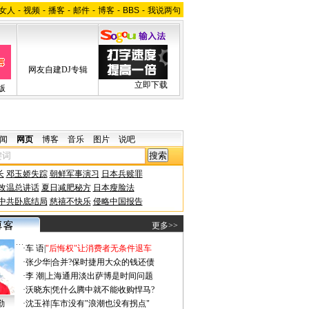
女人
-
视频
-
播客
-
邮件
-
博客
-
BBS
-
我说两句
网友自建DJ专辑
立即下载
版
闻
网页
博客
音乐
图片
说吧
长
邓玉娇失踪
朝鲜军事演习
日本兵赎罪
改温总讲话
夏日减肥秘方
日本瘦脸法
中共卧底结局
慈禧不快乐
侵略中国报告
更多>>
·
车 语
|
"后悔权"让消费者无条件退车
·
张少华
|
合并?保时捷用大众的钱还债
·
李 潮
|
上海通用淡出萨博是时间问题
·
沃晓东
|
凭什么腾中就不能收购悍马?
勤
·
沈玉祥
|
车市没有"浪潮也没有拐点"