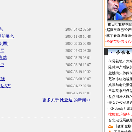
揭田壮壮徐帆
先
2007-04-02 09:59
·
赵薇被爆已经怀
·
李宇春爆遭母逼
提前曝光
2006-11-08 16:48
·
圣诞节明信片八
(图)
2006-09-25 09:06
车展
2007-04-03 08:36
茶 余 饭
高端
2007-03-29 08:01
·
何炅获地产大亨
”?
2007-03-26 12:07
·
陈慧琳产后恢复
2007-03-19 10:32
·
殷桃街头休闲装
下线
2007-02-08 08:07
·
范冰冰红地毯
·
姚晨与老公素
达3万
2007-01-22 07:50
·
日军竟拿战俘
2006-12-15 16:01
·
盘点网坛大腕
更多关于
比亚迪
的新闻>>
·
美女办公室遭
·
《Nobody》
·
搜狐娱乐招聘
·
台北电玩展靓丽Sh
·
《变形金刚