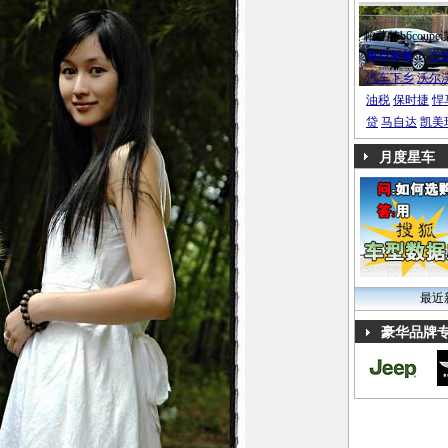
帕萨特b6coupe
热点标签：
车
汽车下乡
沃尔
油税
保时捷
悍
贷
马自达
凯美
月度星车
最近
豪华品牌