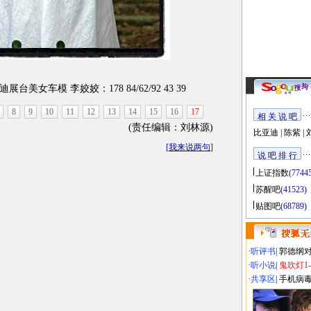
美女车模 李姣姣：178 84/62/92 43 39
8
9
10
11
12
13
14
15
16
17
相 关 说 吧
(责任编辑：刘林源)
比亚迪
|
陈紫
|
[
我来说两句
]
说 吧 排 行
上证指数
(7744
苏醒吧
(41523)
贴图吧
(68789)
·
听评书
|
郭德纲
·
听小说
|
鬼吹灯1
·
共享区
|
手机病