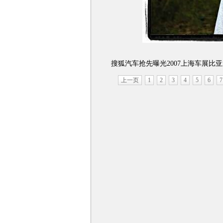
搜狐汽车抢先曝光2007上海车展比亚迪展台
上一页
1
2
3
4
5
6
7