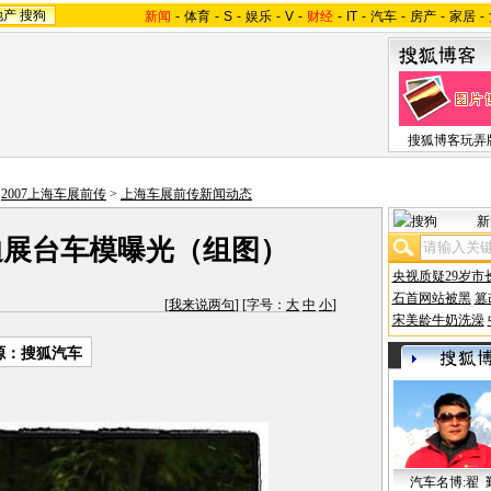
地产
搜狗
新闻
-
体育
-
S
-
娱乐
-
V
-
财经
-
IT
-
汽车
-
房产
-
家居
-
搜狐博客玩弄
>
2007上海车展前传
>
上海车展前传新闻动态
新
迪展台车模曝光（组图）
央视质疑29岁市
石首网站被黑
篡
[
我来说两句
] [字号：
大
中
小
]
宋美龄牛奶洗澡
源：搜狐汽车
汽车名博:翟 