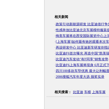
相关新闻
·
政策引动新能源研发 比亚迪借IT争
·
性感奔放比亚迪北京车展模特服装
·
绚美车展将在西安国际展览中心上演
·
[上海车展]如何最有效的观看本次
·
再设研发中心 比亚迪新车研发剑指
·
比亚迪F6首次曝光 再造中国“凯美瑞
·
比亚迪汽车发动“有F同享”销售攻势
·
比亚迪F6上海车展将现身 6月正式
·
四川100多款车型优惠 最大让利幅度
·
2006搜狐汽车年度大选 颁奖实录
相关搜索：
比亚迪
车模
上海车展