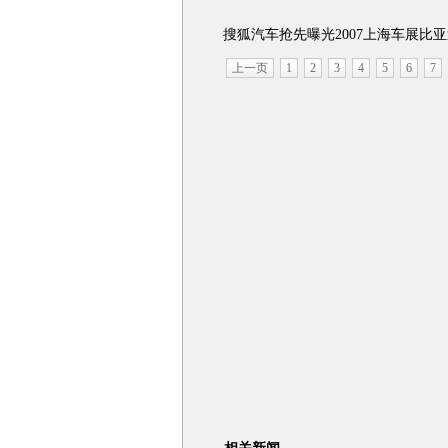
搜狐汽车抢先曝光2007上海车展比亚迪展台美
上一页
1
2
3
4
5
6
7