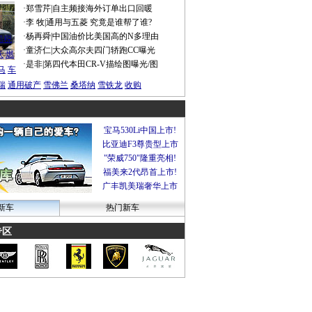
·
郑雪芹
|
自主频接海外订单出口回暖
·
李 牧
|
通用与五菱 究竟是谁帮了谁?
谍照
·
杨再舜
|
中国油价比美国高的N多理由
船税
·
童济仁
|
大众高尔夫四门轿跑CC曝光
沃
燃
·
是非
|
第四代本田CR-V描绘图曝光/图
马
车
瑞
通用破产
雪佛兰
桑塔纳
雪铁龙
收购
宝马530Li中国上市!
比亚迪F3尊贵型上市
"荣威750"隆重亮相!
福美来2代昂首上市!
广丰凯美瑞奢华上市
新车
热门新车
专区