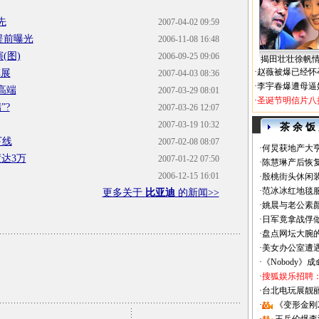
先
2007-04-02 09:59
提前曝光
2006-11-08 16:48
(图)
2006-09-25 09:06
揭田壮壮徐帆
·
赵薇被爆已经怀
车展
2007-04-03 08:36
·
李宇春爆遭母逼
高端
2007-03-29 08:01
·
圣诞节明信片八
”?
2007-03-26 12:07
2007-03-19 10:32
茶 余 饭
下线
2007-02-08 08:07
·
何炅获地产大亨
达3万
2007-01-22 07:50
·
陈慧琳产后恢复
2006-12-15 16:01
·
殷桃街头休闲装
·
范冰冰红地毯
更多关于
比亚迪
的新闻>>
·
姚晨与老公素
·
日军竟拿战俘
·
盘点网坛大腕
·
美女办公室遭
·
《Nobody》
·
搜狐娱乐招聘
·
台北电玩展靓丽Sh
·
《变形金刚