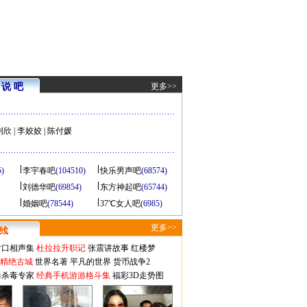
说 吧
更多>>
刘欣
|
李姣姣
|
陈付媛
5)
李宇春吧
(104510)
快乐男声吧
(68574)
刘德华吧
(69854)
东方神起吧
(65744)
婚姻吧
(78544)
37℃女人吧
(6985)
更多>>
对口相声集
杜拉拉升职记
张震讲故事
红楼梦
-精绝古城
世界名著
平凡的世界
货币战争2
毒杀毒专家
经典手机游游格斗集
福彩3D走势图