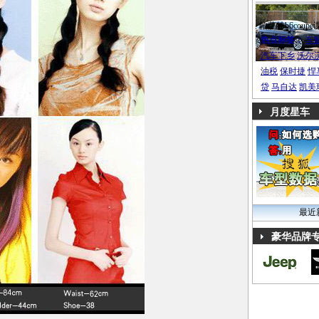
帕萨特b6coupe
热点标签：
车
汽车下乡
沃尔
油税
保时捷
悍
贷
马自达
凯美
月度星车
最近
豪华品牌