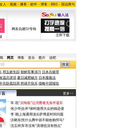
女人
-
视频
-
播客
-
邮件
-
博客
-
BBS
-
我说两句
网友自建DJ专辑
立即下载
版
闻
网页
博客
音乐
图片
说吧
长
邓玉娇失踪
朝鲜军事演习
日本兵赎罪
改温总讲话
夏日减肥秘方
日本瘦脸法
中共卧底结局
慈禧不快乐
侵略中国报告
更多>>
·
车 语
|
"后悔权"让消费者无条件退车
·
张少华
|
合并?保时捷用大众的钱还债
·
李 潮
|
上海通用淡出萨博是时间问题
·
沃晓东
|
凭什么腾中就不能收购悍马?
勤
·
沈玉祥
|
车市没有"浪潮也没有拐点"