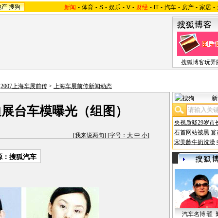
地产
搜狗
新闻
-
体育
-
S
-
娱乐
-
V
-
财经
-
IT
-
汽车
-
房产
-
家居
-
搜狐博客玩弄
>
2007上海车展前传
>
上海车展前传新闻动态
新
迪展台车模曝光（组图）
央视质疑29岁市
石首网站被黑
篡
[
我来说两句
] [字号：
大
中
小
]
宋美龄牛奶洗澡
源：搜狐汽车
汽车名博:翟 