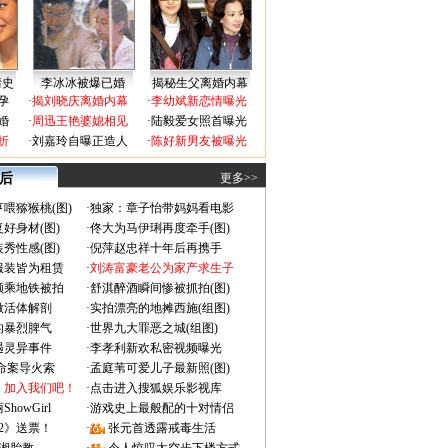
情史
李冰冰被爆已婚
揭秘生父离婚内幕
孕
·
揭刘晓庆离婚内幕
·
李幼斌新恋情曝光
婚
·
周迅王艳婆媳相见
·
陆毅爱女照首曝光
折
·
刘嘉玲自曝正造人
·
陈好新男友被曝光
 后
更多>>
喂猕猴桃(图)
·
独家：章子怡带妈妈看电影
好身材(图)
·
佟大为马伊琍再度牵手(图)
秀性感(图)
·
倪萍赵忠祥十年后再携手
服装皆为租赁
·
刘涛富豪老公为家产求生子
颜乘地铁被拍
·
舒淇醉酒瞬间惨被抓拍(图)
做活体解剖
·
实拍漂亮的地摊西施(组图)
的暴烈脾气
·
世界九大罪恶之城(组图)
遇灵异事件
·
李孝利新欢私密视频曝光
成命案导火索
·
孟庭苇可爱儿子最新照(图)
：加入我们吧！
·
点击进入搜狐娱乐影视库
owGirl
·
游戏史上最般配的十对情侣
2》送票！
·
张元首透露戒毒生活