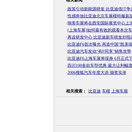
相关新闻
·
政策引动新能源研发 比亚迪借IT争
·
性感奔放比亚迪北京车展模特服装
·
绚美车展将在西安国际展览中心上演
·
[上海车展]如何最有效的观看本次
·
再设研发中心 比亚迪新车研发剑指
·
比亚迪F6首次曝光 再造中国“凯美瑞
·
比亚迪汽车发动“有F同享”销售攻势
·
比亚迪F6上海车展将现身 6月正式
·
四川100多款车型优惠 最大让利幅度
·
2006搜狐汽车年度大选 颁奖实录
相关搜索：
比亚迪
车模
上海车展