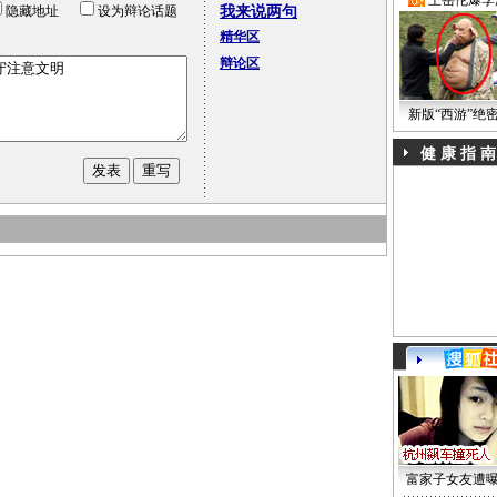
·
王岳伦爆李
隐藏地址
设为辩论话题
我来说两句
精华区
辩论区
新版“西游”绝
健 康 指 南
富家子女友遭