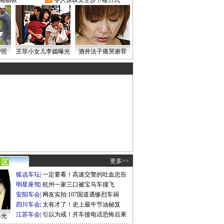
湘胎教
·
令人惊叹太空步下楼方式
密照
王菲小女儿李嫣曝光
酒井法子痛哭谢罪
更多>>
狐说车坛
|
一定要看！高速交警的吐血忠告
明星座驾
|
杭州一家三口被宝马车撞飞
安阳车会
|
网友实拍:107国道遇惨烈车祸
四川车会
|
太有才了！史上最牛节油秘笈
江苏车会
|
引以为戒！开车接电话恐怖后果
曝光