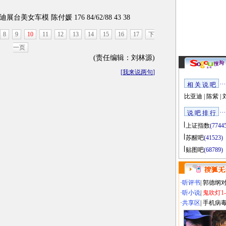
女车模 陈付媛 176 84/62/88 43 38
8
9
10
11
12
13
14
15
16
17
下
一页
(责任编辑：刘林源)
[
我来说两句
]
相 关 说 吧
比亚迪
|
陈紫
|
说 吧 排 行
上证指数
(7744
苏醒吧
(41523)
贴图吧
(68789)
·
听评书
|
郭德纲
·
听小说
|
鬼吹灯1
·
共享区
|
手机病