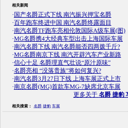
相关新闻
·
国产名爵正式下线 南汽振兴押宝名爵
·
百年跑车终进中国 南汽名爵终露面目
·
南汽名爵TF跑车亮相伦敦国际A级车展(图)
·
MG名爵携4大经典车型出击上海国际车展
·
南汽名爵下线 南汽名爵能否四两拨千斤?
·
MG名爵南京下线 南汽开辟汽车产业新路
·
信心十足 名爵理直气壮说“原汁原味”
·
名爵亮相 “没落贵族”将如何复兴?
·
南汽名爵3月27日下线 上海车展正式上市
·
南京名爵(MG)首款车MG-7缺席北京车展
更多关于
名爵 捷豹 
相关搜索：
名爵
捷豹
车展