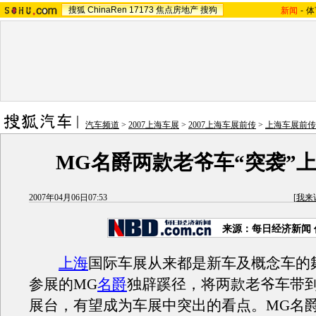
搜狐
ChinaRen
17173
焦点房地产
搜狗
新闻
-
体
汽车频道
>
2007上海车展
>
2007上海车展前传
>
上海车展前传
MG名爵两款老爷车“突袭”
2007年04月06日07:53
[
我来
来源：每日经济新闻
上海
国际车展从来都是新车及概念车的
参展的MG
名爵
独辟蹊径，将两款老爷车带
展台，有望成为车展中突出的看点。MG名