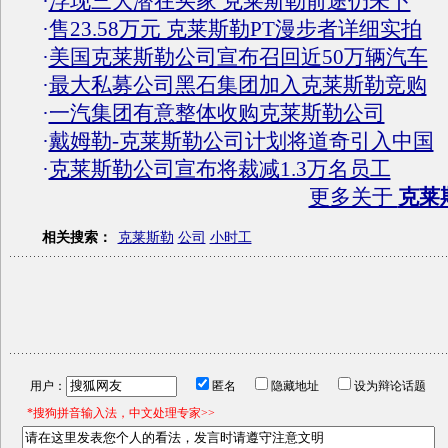
·
浮现三大潜在买家 克莱斯勒前途仍未卜
·
售23.58万元 克莱斯勒PT漫步者详细实拍
·
美国克莱斯勒公司宣布召回近50万辆汽车
·
最大私募公司黑石集团加入克莱斯勒竞购
·
一汽集团有意整体收购克莱斯勒公司
·
戴姆勒-克莱斯勒公司计划将道奇引入中国
·
克莱斯勒公司宣布将裁减1.3万名员工
更多关于
克莱
相关搜索：
克莱斯勒
公司
小时工
用户：
匿名
隐藏地址
设为辩论话题
*搜狗拼音输入法，中文处理专家>>