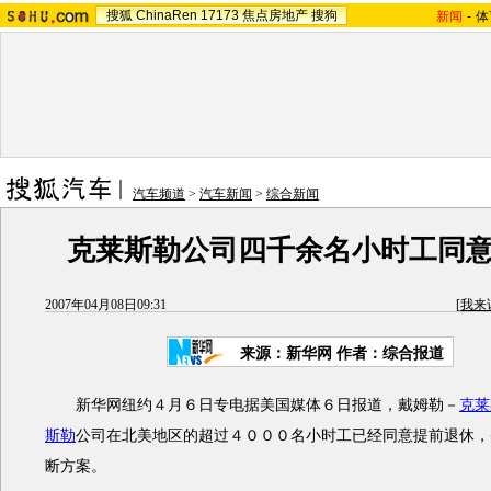
搜狐
ChinaRen
17173
焦点房地产
搜狗
新闻
-
体
汽车频道
>
汽车新闻
>
综合新闻
克莱斯勒公司四千余名小时工同
2007年04月08日09:31
[
我来
来源：新华网 作者：综合报道
新华网纽约４月６日专电据美国媒体６日报道，戴姆勒－
克莱
斯勒
公司在北美地区的超过４０００名小时工已经同意提前退休，
断方案。