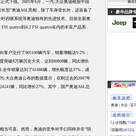
年正式下线。2005年6月，一汽-大众奥迪根据中国
最近
长型”奥迪A6L亮相，除了车身变长外，还装备了
豪华品牌
tro全时四驱系统等奥迪独有的先进技术。目前全新奥
SI quattro到4.2 FSI quattro在内的丰富产品系
户交付了905100辆汽车，销量增幅达9.2%；
突破8万辆历史大关，达到80808辆，同比增长
6L全年销量达到了61686辆，增长幅度达37%，成
-大众奥迪公布的数据显示，在刚过去的2007年
141辆，同比增长27%。其中，国产奥迪A6L总
相 关 说 吧
奥迪
|
大众
|
宝
说 吧 排 行
上证指数
(7744
当可喜。然而，奥迪的竞争对手们同样并非“弱
苏醒吧
(41523)