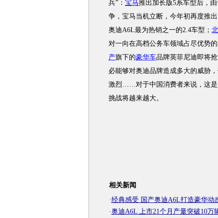
兵”：
宝马
推出加长版5系车型后，由
争，宝马当机立断，今年初再度推出加
奥迪A6L最为热销之一的2.4车型；
对一向在高档公务车领域占尽优势的
产
旗下的
豪华车
品牌英菲尼迪即将抢
必能够对奥迪品牌造成多大的威胁，
激烈……对于中国消费者来说，这是
挑战将越来越大。
相关新闻
·
经典感受 国产奥迪A6L打造豪华动
·
奥迪A6L 上市21个月产量突破10万