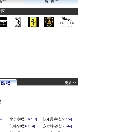
新车
热门新车
专区
说 吧
更多>>
马
5)
李宇春吧
(104510)
快乐男声吧
(68574)
刘德华吧
(69854)
东方神起吧
(65744)