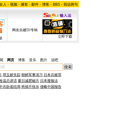
女人
-
视频
-
播客
-
邮件
-
博客
-
BBS
-
我说两句
网友自建DJ专辑
立即下载
版
闻
网页
博客
音乐
图片
说吧
长
邓玉娇失踪
朝鲜军事演习
日本兵赎罪
改温总讲话
夏日减肥秘方
日本瘦脸法
中共卧底结局
慈禧不快乐
侵略中国报告