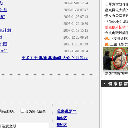
划
2007-02-01 12:24
·
日军竟拿战俘
计划
2007-01-31 07:47
·
盘点网坛大腕
·
美女办公室遭
迪”
2007-01-25 07:43
·
《Nobody》
2007-01-22 10:30
·
搜狐娱乐招聘
克计划
2007-01-18 15:15
·
台北电玩展靓丽Sh
试驾
2006-12-22 09:28
·
《变形金刚
(图)
2006-11-13 07:49
·
王岳伦爆李
A6L
2006-11-01 10:54
更多关于
奥迪 奥迪a6l 大众
的新闻>>
新版“西游”绝
健 康 指 南
隐藏地址
设为辩论话题
我来说两句
精华区
辩论区