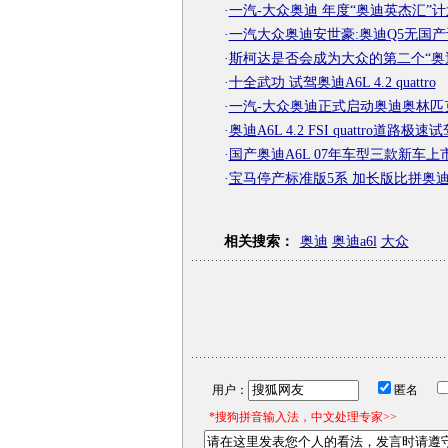
·
一汽-大众奥迪 年度“奥迪英杰汇”计
·
一汽大众奥迪安世豪:奥迪Q5无国产
·
斯柯达是否会成为大众的第二个“奥
·
十全武功 试驾奥迪A6L 4.2 quattro
·
一汽-大众奥迪正式启动奥迪奥林匹
·
奥迪A6L 4.2 FSI quattro道路极速
·
国产奥迪A6L 07年车型三款新车上市
·
宝马停产标准版5系 加长版比拼奥迪
相关搜索：
奥迪
奥迪a6l
大众
用户：
匿名
*搜狗拼音输入法，中文处理专家>>