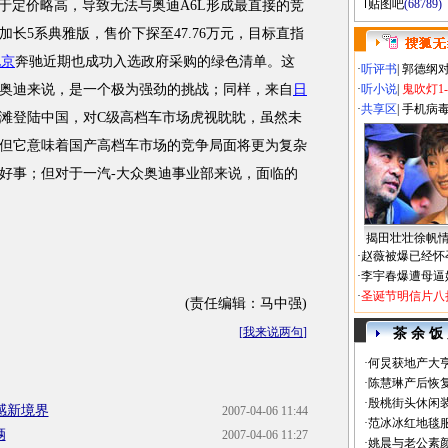
贴图吧
(68789)
于定价略高，导致无法与奥迪A6L形成最直接的竞
长5系典雅版，售价下探至47.76万元，目标直指
北京
奔驰近期也成功入选政府采购的绿色清单。这
·
听评书
|
郭德纲
奥迪来说，是一个极为强劲的挑战；同样，来自
日
·
听小说
|
鬼吹灯1
·
共享区
|
手机病
滩登陆中国，对C级高档车市场虎视眈眈，虽然未
但它意味着国产高档车市场的竞争局面将更为复杂
好事；但对于一汽-大众奥迪事业部来说，面临的
揭田壮壮徐帆
·
赵薇被爆已经怀
·
李宇春爆遭母逼
·
圣诞节明信片八
(责任编辑：马中强)
[
我来说两句
]
茶 余 饭
·
何炅获地产大亨
·
陈慧琳产后恢复
·
殷桃街头休闲装
感新境界
2007-04-06 11:44
·
范冰冰红地毯
辆
2007-04-06 11:27
·
姚晨与老公素