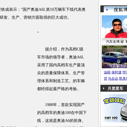
成表示：“国产奥迪A6L第10万辆车下线代表奥
化研发、生产、营销方面取得的巨大成功。
”
汽车名博:翟 
据介绍，作为高档C级
帕萨特b6coupe
车市场的领导者，奥迪A6L
热点标签：
车
采用了国内高档车生产最顶
汽车下乡
沃尔
油税
保时捷
悍
尖的质量保障体系、生产管
贷
马自达
凯美
理体系和制造工艺。的车辆
月度星车
都经得起最严格的考验。
1988年，首款实现国产
的高档车的奥迪100在中国下
线，这就是奥迪A6的前身。