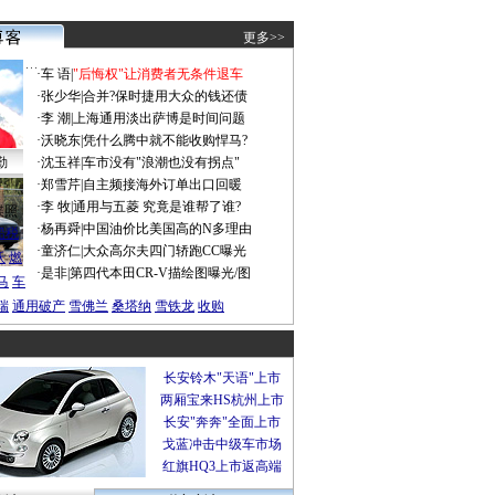
更多>>
·
车 语
|
"后悔权"让消费者无条件退车
·
张少华
|
合并?保时捷用大众的钱还债
·
李 潮
|
上海通用淡出萨博是时间问题
·
沃晓东
|
凭什么腾中就不能收购悍马?
勤
·
沈玉祥
|
车市没有"浪潮也没有拐点"
·
郑雪芹
|
自主频接海外订单出口回暖
·
李 牧
|
通用与五菱 究竟是谁帮了谁?
谍照
·
杨再舜
|
中国油价比美国高的N多理由
船税
·
童济仁
|
大众高尔夫四门轿跑CC曝光
沃
燃
·
是非
|
第四代本田CR-V描绘图曝光/图
马
车
瑞
通用破产
雪佛兰
桑塔纳
雪铁龙
收购
长安铃木"天语"上市
两厢宝来HS杭州上市
长安"奔奔"全面上市
戈蓝冲击中级车市场
红旗HQ3上市返高端