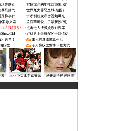
做活体解剖
·
实拍漂亮的地摊西施(组图)
的暴烈脾气
·
世界九大罪恶之城(组图)
遇灵异事件
·
李孝利新欢私密视频曝光
成命案导火索
·
孟庭苇可爱儿子最新照(图)
：加入我们吧！
·
点击进入搜狐娱乐影视库
owGirl
·
游戏史上最般配的十对情侣
2》送票！
·
张元首透露戒毒生活
湘胎教
·
令人惊叹太空步下楼方式
密照
王菲小女儿李嫣曝光
酒井法子痛哭谢罪