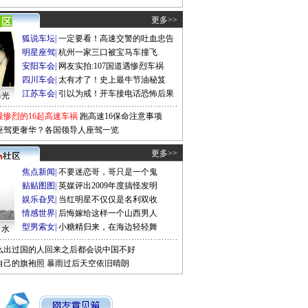
更多>>
狐说车坛
|
一定要看！高速交警的吐血忠告
明星座驾
|
杭州一家三口被宝马车撞飞
安阳车会
|
网友实拍:107国道遇惨烈车祸
四川车会
|
太有才了！史上最牛节油秘笈
江苏车会
|
引以为戒！开车接电话恐怖后果
曝光
最惨烈的16起高速车祸
跑高速16保命注意事项
座驾更奢华？各国领导人座驾一览
更多>>
焦点新闻
|
不要迷恋哥，哥只是一个鬼
贴贴图图
|
英媒评出2009年度搞怪发明
娱乐旮旯
|
当红明星不仅仅是名利双收
情感世界
|
后悔嫁给这样一个山西男人
型男索女
|
小糖精归来，在海边轻轻舞
口水
么出过国的人回来之后都会说中国不好
自己的旗袍照
暴雨过后天空依旧晴朗