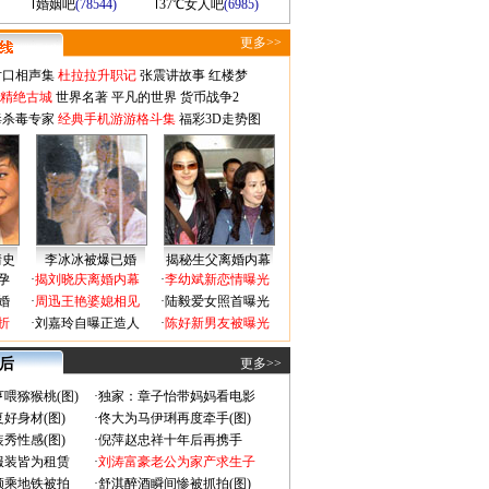
婚姻吧
(78544)
37℃女人吧
(6985)
更多>>
对口相声集
杜拉拉升职记
张震讲故事
红楼梦
-精绝古城
世界名著
平凡的世界
货币战争2
毒杀毒专家
经典手机游游格斗集
福彩3D走势图
情史
李冰冰被爆已婚
揭秘生父离婚内幕
孕
·
揭刘晓庆离婚内幕
·
李幼斌新恋情曝光
婚
·
周迅王艳婆媳相见
·
陆毅爱女照首曝光
折
·
刘嘉玲自曝正造人
·
陈好新男友被曝光
 后
更多>>
喂猕猴桃(图)
·
独家：章子怡带妈妈看电影
好身材(图)
·
佟大为马伊琍再度牵手(图)
秀性感(图)
·
倪萍赵忠祥十年后再携手
服装皆为租赁
·
刘涛富豪老公为家产求生子
颜乘地铁被拍
·
舒淇醉酒瞬间惨被抓拍(图)