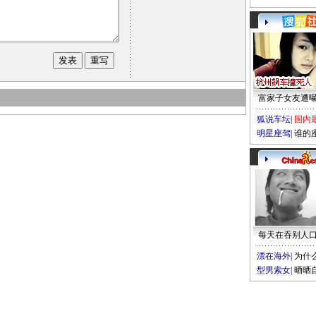
富家子女友遭
狐说车坛
|
国内
明星座驾
|
谁的
每天在吞别人
漂在海外
|
为什
型男索女
|
晒晒