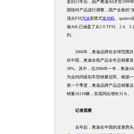
直到11年后，国产奥迪A6才在1999
国情对产品进行调整，国产全新的“加
顶尖FSI
汽油
直喷式
发动机
、quat
迪A6L已涵盖了从2.0 TFSI、2.4、3.2 F
列。
2006年，奥迪品牌在全球范围共向客
在中国，奥迪全线产品全年总销量首度
39%。其中，仅2006年一年，奥迪A
为业内同级别车型销量冠军。根据一汽
第一个季度，奥迪品牌产品总销量达24
销量16110辆，实现同比增长31％。
记者观察
去年起，奥迪在中国的发展势头相