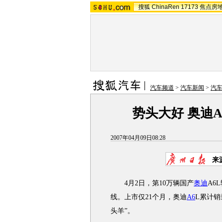
搜狐
ChinaRen
17173
焦点房
汽车频道
>
汽车新闻
>
汽
势头大好 奥迪A
2007年04月09日08:28
来
4月2日，第10万辆国产
奥迪
A6
线。上市仅21个月，奥迪
A6
L累计销
头羊”。