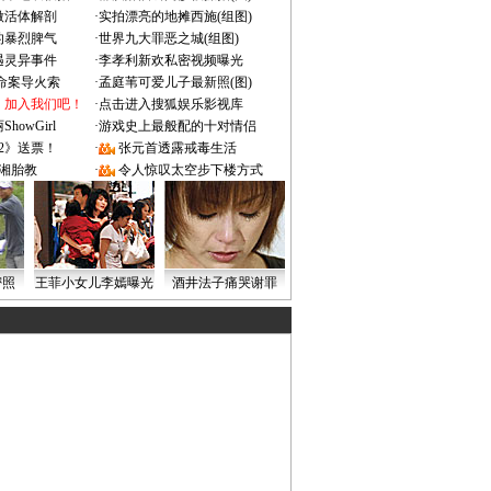
做活体解剖
·
实拍漂亮的地摊西施(组图)
的暴烈脾气
·
世界九大罪恶之城(组图)
遇灵异事件
·
李孝利新欢私密视频曝光
成命案导火索
·
孟庭苇可爱儿子最新照(图)
：加入我们吧！
·
点击进入搜狐娱乐影视库
owGirl
·
游戏史上最般配的十对情侣
2》送票！
·
张元首透露戒毒生活
湘胎教
·
令人惊叹太空步下楼方式
密照
王菲小女儿李嫣曝光
酒井法子痛哭谢罪