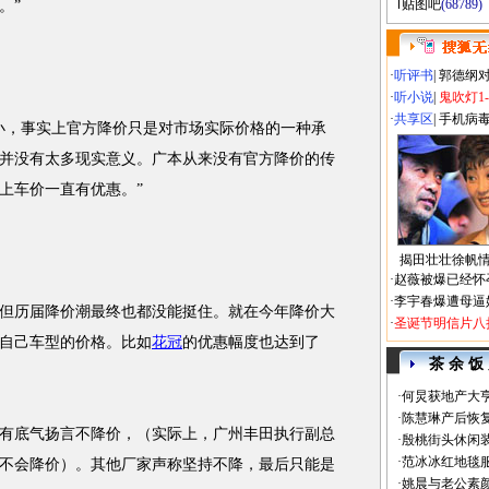
贴图吧
(68789)
。”
·
听评书
|
郭德纲
·
听小说
|
鬼吹灯1
·
共享区
|
手机病
小，事实上官方降价只是对市场实际价格的一种承
并没有太多现实意义。广本从来没有官方降价的传
上车价一直有优惠。”
揭田壮壮徐帆
·
赵薇被爆已经怀
·
李宇春爆遭母逼
历届降价潮最终也都没能挺住。就在今年降价大
·
圣诞节明信片八
自己车型的价格。比如
花冠
的优惠幅度也达到了
茶 余 饭
·
何炅获地产大亨
·
陈慧琳产后恢复
底气扬言不降价，（实际上，广州丰田执行副总
·
殷桃街头休闲装
·
范冰冰红地毯
不会降价）。其他厂家声称坚持不降，最后只能是
·
姚晨与老公素