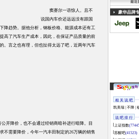
最近
窦赛尔一语惊人。且不
豪华品牌
说国内车价还远远没有跟国
下降趋势。据他分析，钢板价格、能源成本还有工
提高了汽车生产成本，因此，在保证产品质量的前
的。言之也有理，但也扯得太远了吧，近两年汽车
相 关 说 吧
凯美瑞
|
不降
|
说 吧 排 行
行公开降价，也不会通过经销商暗补进行暗降。目
上证指数
(7744
求不需要降价，今年一汽丰田制定的26万辆的销售
苏醒吧
(41523)