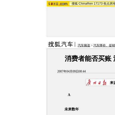
搜狐
ChinaRen
17173
焦点房
汽车频道
>
汽车降价、促销
消费者能否买账
2007年04月09日08:44
来
A
未来数年