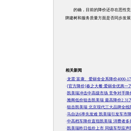
的确，目前的降价还存在恶性竞争
牌建树和服务质量方面是否同步发展
相关新闻
·
龙震:富康、爱丽舍全系降价4000-17
·
[官方降价]春之大餐:爱丽舍优惠一
·
凯美瑞冲击中高级市场 竞争对手降
·
雅阁低价狙击凯美瑞 最高降价2.31
·
狙击凯美瑞 北京现代三大品牌全线
·
马自达6率先发难 凯美瑞引发车市
·
中高档车降价直指凯美瑞 消费者多
·
凯美瑞昨日低价上市 同级车型应声