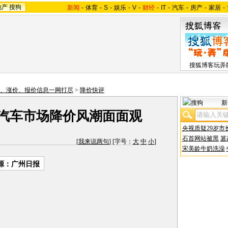
地产
搜狗
新闻
-
体育
-
S
-
娱乐
-
V
-
财经
-
IT
-
汽车
-
房产
-
家居
-
搜狐博客玩弄
、涨价、报价信息一网打尽
>
降价快评
新
 汽车市场降价风潮面面观
央视质疑29岁市
石首网站被黑
篡
[
我来说两句
] [字号：
大
中
小
]
宋美龄牛奶洗澡
源：广州日报