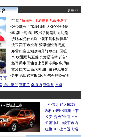
更多>>
·
车 语
|
"后悔权"让消费者无条件退车
·
张少华
|
合并?保时捷用大众的钱还债
·
李 潮
|
上海通用淡出萨博是时间问题
·
沃晓东
|
凭什么腾中就不能收购悍马?
勤
·
沈玉祥
|
车市没有"浪潮也没有拐点"
·
郑雪芹
|
自主频接海外订单出口回暖
·
李 牧
|
通用与五菱 究竟是谁帮了谁?
谍照
·
杨再舜
|
中国油价比美国高的N多理由
船税
·
童济仁
|
大众高尔夫四门轿跑CC曝光
沃
燃
·
是非
|
第四代本田CR-V描绘图曝光/图
马
车
瑞
通用破产
雪佛兰
桑塔纳
雪铁龙
收购
宝马530Li中国上市!
比亚迪F3尊贵型上市
"荣威750"隆重亮相!
福美来2代昂首上市!
广丰凯美瑞奢华上市