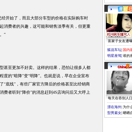
经开始了，而且大部分车型的价格在实际购车时
起消费者的兴趣，这可能和销售淡季有关，但更重
。”
富家子女友遭
狐说车坛
|
国内
明星座驾
|
谁的
甚至更加不好卖。这样的结果，恐怕让很多人都
度的“暗降”变“明降”。也就是说，早在企业宣布
了“底线”，有些厂家官方降后的价格甚至比经销商
消费者听到“降价”的消息赶到4S店询问后又大呼上
每天在吞别人
漂在海外
|
为什
型男索女
|
晒晒