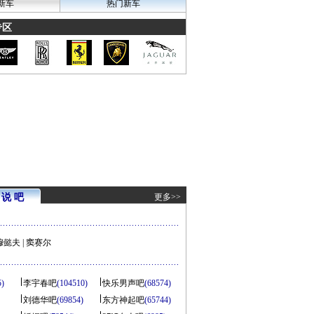
新车
热门新车
专区
说 吧
更多>>
穆懿夫
|
窦赛尔
5)
李宇春吧
(104510)
快乐男声吧
(68574)
刘德华吧
(69854)
东方神起吧
(65744)