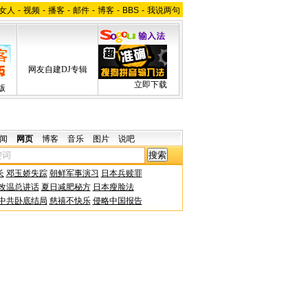
女人
-
视频
-
播客
-
邮件
-
博客
-
BBS
-
我说两句
网友自建DJ专辑
立即下载
版
闻
网页
博客
音乐
图片
说吧
长
邓玉娇失踪
朝鲜军事演习
日本兵赎罪
改温总讲话
夏日减肥秘方
日本瘦脸法
中共卧底结局
慈禧不快乐
侵略中国报告