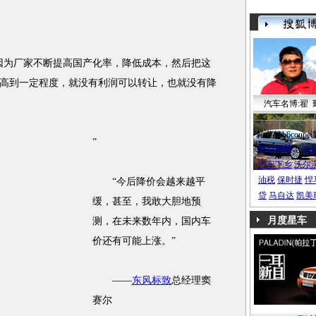
为厂家不断提高国产化率，降低成本，然后把这
高到一定程度，就没有利润可以转让，也就没有降
汽车名博:翟 
帕萨特b6coupe
”
热点标签：
车
汽车下乡
沃尔
油税
保时捷
悍
“今后降价会越来越平
贷
马自达
凯美
缓，甚至，我敢大胆地预
月度星车
测，在未来数年内，国内车
价还有可能上涨。”
——
东风标致
总经理窦
赛尔