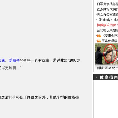
·
日军竟拿战俘
·
盘点网坛大腕
·
美女办公室遭
·
《Nobody》
·
搜狐娱乐招聘
·
台北电玩展靓丽Sh
·
《变形金刚
·
王岳伦爆李
富康
、
爱丽舍
的价格一直有优惠，通过此次“2007龙
变得更透明。”
新版“西游”绝
健 康 指 南
之后的价格低于降价之前外，其他车型的价格都