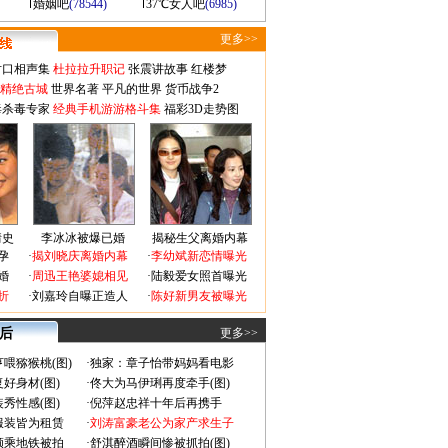
婚姻吧
(78544)
37℃女人吧
(6985)
更多>>
对口相声集
杜拉拉升职记
张震讲故事
红楼梦
-精绝古城
世界名著
平凡的世界
货币战争2
毒杀毒专家
经典手机游游格斗集
福彩3D走势图
情史
李冰冰被爆已婚
揭秘生父离婚内幕
孕
·
揭刘晓庆离婚内幕
·
李幼斌新恋情曝光
婚
·
周迅王艳婆媳相见
·
陆毅爱女照首曝光
折
·
刘嘉玲自曝正造人
·
陈好新男友被曝光
 后
更多>>
喂猕猴桃(图)
·
独家：章子怡带妈妈看电影
好身材(图)
·
佟大为马伊琍再度牵手(图)
秀性感(图)
·
倪萍赵忠祥十年后再携手
服装皆为租赁
·
刘涛富豪老公为家产求生子
颜乘地铁被拍
·
舒淇醉酒瞬间惨被抓拍(图)