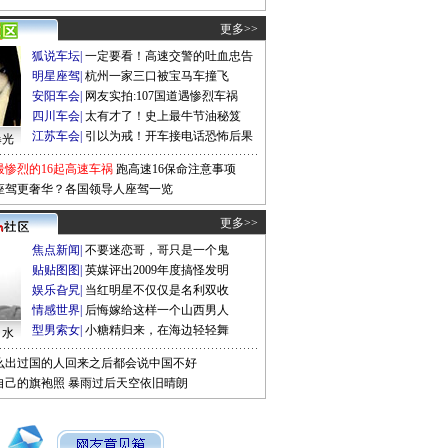
更多>>
狐说车坛
|
一定要看！高速交警的吐血忠告
明星座驾
|
杭州一家三口被宝马车撞飞
安阳车会
|
网友实拍:107国道遇惨烈车祸
四川车会
|
太有才了！史上最牛节油秘笈
江苏车会
|
引以为戒！开车接电话恐怖后果
曝光
最惨烈的16起高速车祸
跑高速16保命注意事项
座驾更奢华？各国领导人座驾一览
更多>>
焦点新闻
|
不要迷恋哥，哥只是一个鬼
贴贴图图
|
英媒评出2009年度搞怪发明
娱乐旮旯
|
当红明星不仅仅是名利双收
情感世界
|
后悔嫁给这样一个山西男人
型男索女
|
小糖精归来，在海边轻轻舞
口水
么出过国的人回来之后都会说中国不好
自己的旗袍照
暴雨过后天空依旧晴朗