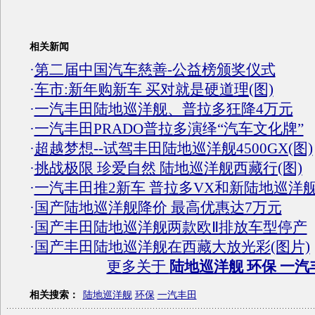
相关新闻
·
第二届中国汽车慈善-公益榜颁奖仪式
·
车市:新年购新车 买对就是硬道理(图)
·
一汽丰田陆地巡洋舰、普拉多狂降4万元
·
一汽丰田PRADO普拉多演绎“汽车文化牌”
·
超越梦想--试驾丰田陆地巡洋舰4500GX(图)
·
挑战极限 珍爱自然 陆地巡洋舰西藏行(图)
·
一汽丰田推2新车 普拉多VX和新陆地巡洋
·
国产陆地巡洋舰降价 最高优惠达7万元
·
国产丰田陆地巡洋舰两款欧Ⅱ排放车型停产
·
国产丰田陆地巡洋舰在西藏大放光彩(图片)
更多关于
陆地巡洋舰 环保 一汽
相关搜索：
陆地巡洋舰
环保
一汽丰田