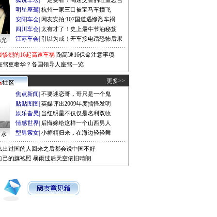
狐说车坛
|
一定要看！高速交警的吐血忠告
明星座驾
|
杭州一家三口被宝马车撞飞
安阳车会
|
网友实拍:107国道遇惨烈车祸
四川车会
|
太有才了！史上最牛节油秘笈
江苏车会
|
引以为戒！开车接电话恐怖后果
曝光
最惨烈的16起高速车祸
跑高速16保命注意事项
座驾更奢华？各国领导人座驾一览
更多>>
焦点新闻
|
不要迷恋哥，哥只是一个鬼
贴贴图图
|
英媒评出2009年度搞怪发明
娱乐旮旯
|
当红明星不仅仅是名利双收
情感世界
|
后悔嫁给这样一个山西男人
型男索女
|
小糖精归来，在海边轻轻舞
口水
么出过国的人回来之后都会说中国不好
自己的旗袍照
暴雨过后天空依旧晴朗