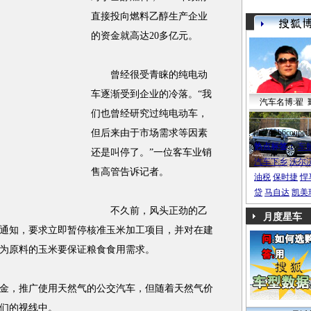
直接投向燃料乙醇生产企业
的资金就高达20多亿元。
曾经很受青睐的纯电动
车逐渐受到企业的冷落。“我
汽车名博:翟 
们也曾经研究过纯电动车，
但后来由于市场需求等因素
帕萨特b6coupe
热点标签：
车
还是叫停了。”一位客车业销
汽车下乡
沃尔
售高管告诉记者。
油税
保时捷
悍
贷
马自达
凯美
不久前，风头正劲的乙
月度星车
通知，要求立即暂停核准玉米加工项目，并对在建
为原料的玉米要保证粮食食用需求。
金，推广使用天然气的公交汽车，但随着天然气价
们的视线中。