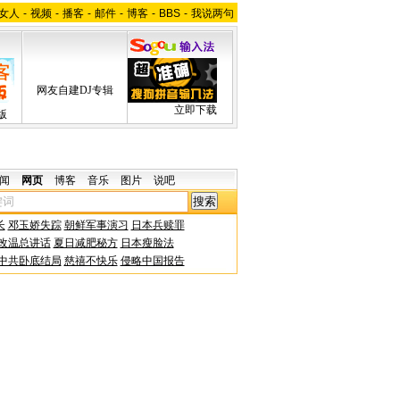
女人
-
视频
-
播客
-
邮件
-
博客
-
BBS
-
我说两句
网友自建DJ专辑
立即下载
版
闻
网页
博客
音乐
图片
说吧
长
邓玉娇失踪
朝鲜军事演习
日本兵赎罪
改温总讲话
夏日减肥秘方
日本瘦脸法
中共卧底结局
慈禧不快乐
侵略中国报告