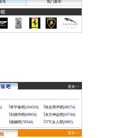
新车
热门新车
专区
说 吧
更多>>
5)
李宇春吧
(104510)
快乐男声吧
(68574)
刘德华吧
(69854)
东方神起吧
(65744)
婚姻吧
(78544)
37℃女人吧
(6985)
更多>>