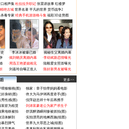
对口相声集
杜拉拉升职记
张震讲故事
红楼梦
-精绝古城
世界名著
平凡的世界
货币战争2
毒杀毒专家
经典手机游游格斗集
福彩3D走势图
情史
李冰冰被爆已婚
揭秘生父离婚内幕
孕
·
揭刘晓庆离婚内幕
·
李幼斌新恋情曝光
婚
·
周迅王艳婆媳相见
·
陆毅爱女照首曝光
折
·
刘嘉玲自曝正造人
·
陈好新男友被曝光
 后
更多>>
喂猕猴桃(图)
·
独家：章子怡带妈妈看电影
好身材(图)
·
佟大为马伊琍再度牵手(图)
秀性感(图)
·
倪萍赵忠祥十年后再携手
服装皆为租赁
·
刘涛富豪老公为家产求生子
颜乘地铁被拍
·
舒淇醉酒瞬间惨被抓拍(图)
做活体解剖
·
实拍漂亮的地摊西施(组图)
的暴烈脾气
·
世界九大罪恶之城(组图)
遇灵异事件
·
李孝利新欢私密视频曝光