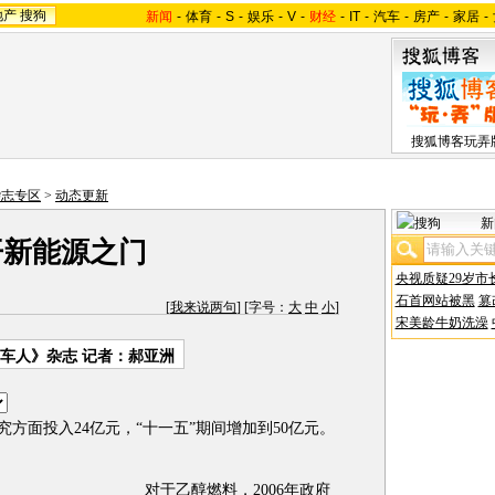
地产
搜狗
新闻
-
体育
-
S
-
娱乐
-
V
-
财经
-
IT
-
汽车
-
房产
-
家居
-
搜狐博客玩弄
杂志专区
>
动态更新
新
开新能源之门
央视质疑29岁市
石首网站被黑
篡
[
我来说两句
] [字号：
大
中
小
]
宋美龄牛奶洗澡
车人》杂志 记者：郝亚洲
面投入24亿元，“十一五”期间增加到50亿元。
对于乙醇燃料，2006年政府