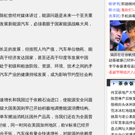
·
听评书
|
郭德纲
·
听小说
|
鬼吹灯1
陈虹曾经对媒体讲过，能源问题是未来一个至关重
·
共享区
|
手机病
发展新能源汽车，必须着眼于国家能源战略大局，
足的发展，但按照人均产值，汽车单位物耗、能
揭田壮壮徐帆
高于经济发达国家，甚至还高于印度等发展中国
·
赵薇被爆已经怀
处于初级和粗放阶段。资源、环境、技术之间的矛
·
李宇春爆遭母逼
·
圣诞节明信片八
汽车产业的健康持续发展，成为影响节约型社会构
茶 余 饭
·
何炅获地产大亨
·
陈慧琳产后恢复
增长和我国过于依赖石油进口，使能源安全问题
·
殷桃街头休闲装
级大国美国则早已开始积极地调整能源消费结构。
·
范冰冰红地毯
单车燃油消耗比国外产品高，当我们还在为全面普
·
姚晨与老公素
·
日军竟拿战俘
的时候，同一时间在美国加州地区，欧Ⅴ标准已经开
·
盘点网坛大腕
步开拓，汽车保有量会快速增长，对能源的依赖度
·
美女办公室遭