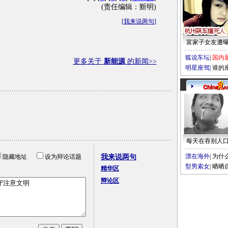
(责任编辑：斳明)
[
我来说两句
]
富家子女友遭
狐说车坛
|
国内
更多关于
新能源
的新闻>>
明星座驾
|
谁的
每天在吞别人
漂在海外
|
为什
隐藏地址
设为辩论话题
我来说两句
型男索女
|
晒晒
精华区
辩论区