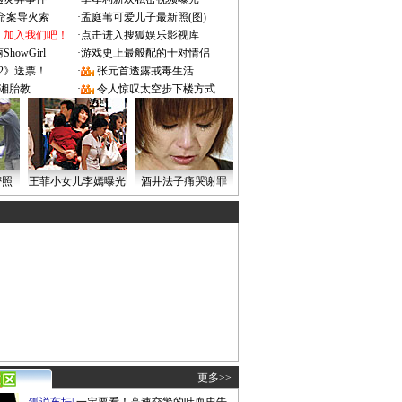
成命案导火索
·
孟庭苇可爱儿子最新照(图)
：加入我们吧！
·
点击进入搜狐娱乐影视库
owGirl
·
游戏史上最般配的十对情侣
2》送票！
·
张元首透露戒毒生活
湘胎教
·
令人惊叹太空步下楼方式
密照
王菲小女儿李嫣曝光
酒井法子痛哭谢罪
更多>>