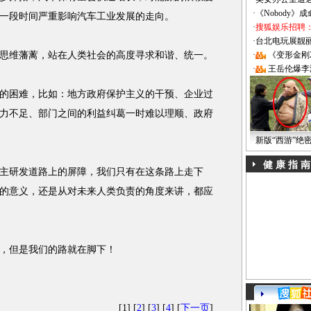
·
《Nobody》
一段时间严重影响汽车工业发展的走向。
·
搜狐娱乐招聘
·
台北电玩展靓丽Sh
维藩蓠，站在人类社会的高度寻求和谐、统一。
·
《变形金刚
·
王岳伦爆李
困难，比如：地方政府保护主义的干预、企业过
力不足、部门之间的利益纠葛一时难以理顺、政府
新版“西游”绝
健 康 指 南
研发道路上的屏障，我们只有在这条路上走下
的意义，还是从对未来人类负责的角度来讲，都应
，但是我们的路就在脚下！
[1] [
2
] [
3
] [
4
] [
下一页
]