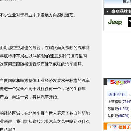
最近
豪华品牌
少企业对于行业未来发展方向感到迷茫。
对那空空如也的展台，在耀眼而又孤独的汽车商
年底特律车展在以24祯/秒的速度从我们脑海里闪
这两周里跟随摇滚音乐而近乎疯狂的汽车崇拜。
做国家和民族整体工业经济发展水平标志的汽车
走进一个完全不同于以往任何一个世纪的生存年
说 吧 排 行
产品，而这一切，将从汽车开始。
上证指数
(7744
苏醒吧
(41523)
的经济区域，在北美车展向世人展示了各自的新能
贴图吧
(68789)
业来讲，我们能从这股北美汽车之风中嗅到些什么
自己呢？