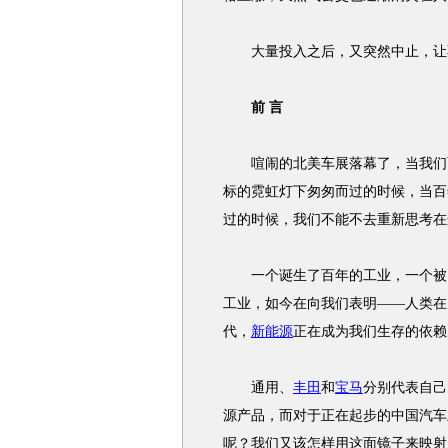
大量投入之后，又突然中止，让不
前 言
喧闹的北美车展落幕了，当我们面
标的霓虹灯下匆匆而过的时候，当百
过的时候，我们不能不去重新思考在
一个诞生了百年的工业，一个被当
工业，如今在向我们表明——人类在
代，
新能源
正在成为我们生存的依赖
通用、
丰田
和
宝马
分别代表自己
源产品，而对于正在起步的中国汽车
呢？我们又该怎样用这面镜子来映射