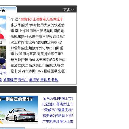
更多>>
·
车 语
|
"后悔权"让消费者无条件退车
·
张少华
|
合并?保时捷用大众的钱还债
·
李 潮
|
上海通用淡出萨博是时间问题
·
沃晓东
|
凭什么腾中就不能收购悍马?
勤
·
沈玉祥
|
车市没有"浪潮也没有拐点"
·
郑雪芹
|
自主频接海外订单出口回暖
·
李 牧
|
通用与五菱 究竟是谁帮了谁?
谍照
·
杨再舜
|
中国油价比美国高的N多理由
船税
·
童济仁
|
大众高尔夫四门轿跑CC曝光
沃
燃
·
是非
|
第四代本田CR-V描绘图曝光/图
马
车
瑞
通用破产
雪佛兰
桑塔纳
雪铁龙
收购
宝马530Li中国上市!
比亚迪F3尊贵型上市
"荣威750"隆重亮相!
福美来2代昂首上市!
广丰凯美瑞奢华上市