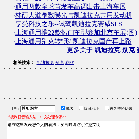
·
通用两款全球首发车高调出击上海车展
·
林荫大道参数曝光与凯迪拉克共用发动机
·
享受科技之乐--试驾凯迪拉克赛威SLS
·
上海通用携22款热门车型参加北京车展(图)
·
上海通用别克转"形"凯迪拉克国产再上路
更多关于
凯迪拉克 别克 
相关搜索：
凯迪拉克
别克
赛欧
用户：
匿名
隐藏地址
设为辩论话题
*搜狗拼音输入法，中文处理专家>>