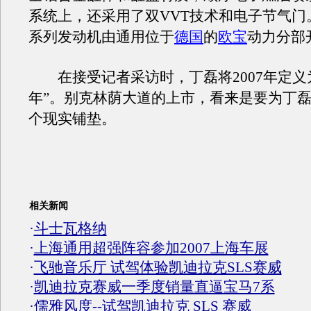
系统上，还采用了双VVT技术和电子节气门
系列发动机由通用位于
德国
的
欧宝
动力分部
在接受记者采访时，丁磊将2007年定义
年”。别克林荫大道的上市，看来是要为丁
个现实铺垫。
相关新闻
·
斗士瓦格纳
·
上海通用超强阵容参加2007上海车展
·
飞驰音乐厅 试驾体验凯迪拉克SLS赛威
·
凯迪拉克赛威一季度销量直逼宝马7系
·
儒雅风度--试驾凯迪拉克 SLS 赛威