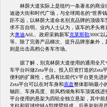
林荫大道实际上是纽约一条著名的商业
迪逊大街和时代广场，与全球闻名的“世界钱
距不远，以林荫大道命名别克品牌的顶级车
求不言自明。业内人士认为，该车的矛头将直
大
奥迪
A6L、政府采购新军
克莱斯勒
300C
等。除了完善产品梯次、提升品牌形象外，
则是出击高档公务车市场。
据了解，别克林荫大道使用的通用全尺
车平台叫做Zeta平台。投入巨资打造的Zet
便利的扩展性，也具有比前代V平台更先进
Zeta平台可以在对车身和
底盘
整体影响最小
轴距、车身高度、前风档倾角和车顶弧线进行改
平台使用的悬架为四轮全独立悬架，其中前
支柱和双球绞链A型摆臂组成，后悬架则是