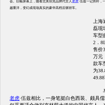
会。巨幅屏幕上，随着北美别克品牌代言人
老虎
·伍兹一记挥杆，
越重洋，变幻成现场真实的豪华高档后驱轿车。
上海
磊现
车型
2．
售价32
万元
款车
为38
49.
老虎
·伍兹相比，一身笔挺白色西装、颇具