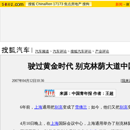
搜狐
ChinaRen
17173
焦点房地产
搜狗
新闻
-
体
汽车频道
>
汽车评论
>
搜狐汽车评论
>
产业评论
驶过黄金时代 别克林荫大道中
2007年04月12日10:36
[
我来
来源：中国青年报 作者：王超
6年前，
上海
通用把
别克
变成了
雪佛兰
；如今，他们又把
别克
4月10日晚上，在
上海
国际会议中心，上海通用举办了别克林