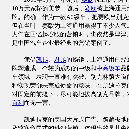
10万元家轿的美梦。随后，
赛欧
被上海通用
牌。的确，作为一款A0级车，把赛欧当别
但在当时，赛欧为上海通用赢得了不少人气
人们在回忆起赛欧的营销时，也依然是津津
是中国汽车企业最经典的营销案例了。
凭借
凯越
、
君越
的畅销，上海通用已经
牌塑造成一个较为成功的中级和
中高级车
品
车领域，表现一直难有突破。别克林荫大道
种实现荣御未完成使命的意味。在凯迪拉克
对固定的前提下，尽可能地拔高别克品牌，
百利
而无一害。
凯迪拉克的美国大片式广告、跨越极地
及骇客帝国式的科幻营销，体现出的是其尖