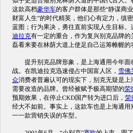
似乎更适合做别克林荫大道的中国代言人。
这款高档
豪华车
的客户群体是那些“静谋商
财富人生”的时代精英，他们心有定力，缜
蓝图；行为果决，勇往直前实现人生目标。
迪拉克
有一定的重合，作为复兴别克品牌的
磊看来要在林荫大道上使足自己运筹帷幄的
提升别克品牌形象，是上海通用今年面
战。在凯迪拉克迅速侵占中国富人区，
雪佛
众
消费者普遍认可的现实下，别克无疑是上
需要改造的品牌。曾经被赋予极高期望的
荣
预期效果，在停止CKD国产转为进口后，
荣
经大不如前。事实上，这款车也是上海通用
一一款营销失误的车型。
2001年6月，“小别克”
赛欧
的上市，圆