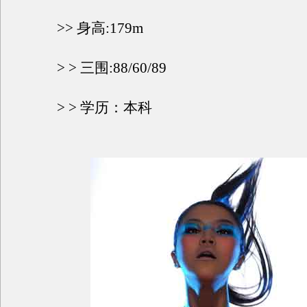
>> 身高:179m
> > 三围:88/60/89
> > 学历：本科