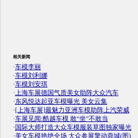
相关新闻
·
车模李丽
·
车模刘利娜
·
车模刘安琪
·
上海车展德国气质美女助阵大众汽车
·
东风悦达起亚车模曝光 美女云集
·
[上海车展]最魅力亚洲车模助阵上汽荣威
·
车展见闻:酷越车模 敢“坐”不敢当
·
国际大师打造大众车模服装草图独家曝光
·
美女车模艳绝全场 大众参展擎动蓉城(图)