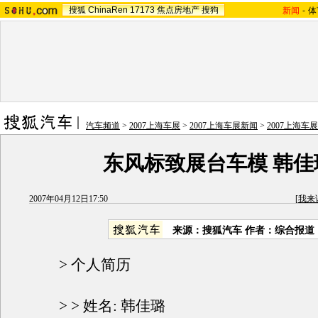
搜狐
ChinaRen
17173
焦点房地产
搜狗
新闻
-
体
汽车频道
>
2007上海车展
>
2007上海车展新闻
>
2007上海车
东风标致展台车模 韩佳
2007年04月12日17:50
[
我来
来源：搜狐汽车 作者：综合报道
> 个人简历
> > 姓名: 韩佳璐