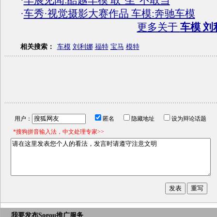
·
车展见闻:酷越车模 敢“坐”不敢当
·
车秀·视觉摄影大赛作品 车模:奔驰车模
更多关于
车模 刘
相关搜索：
车模
刘利娜
福特
宝马
模特
用户：
匿名
隐藏地址
设为辩论话题
*搜狗拼音输入法，中文处理专家>>
我要发布
Sogou推广服务