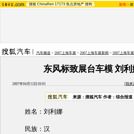
搜狐
ChinaRen
17173
焦点房地产
搜狗
新闻
-
体
汽车频道
>
2007上海车展
>
2007上海车展新闻
>
2007上海车
东风标致展台车模 刘利
2007年04月12日18:03
[
我来
来源：搜狐汽车 作者：综合报道
姓名：刘利娜
民族：汉