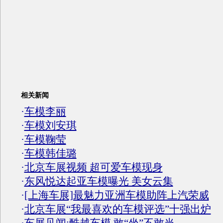
相关新闻
·
车模李丽
·
车模刘安琪
·
车模鞠莹
·
车模韩佳璐
·
北京车展视频 超可爱车模现身
·
东风悦达起亚车模曝光 美女云集
·
[上海车展]最魅力亚洲车模助阵上汽荣威
·
北京车展“我最喜欢的车模评选”十强出炉