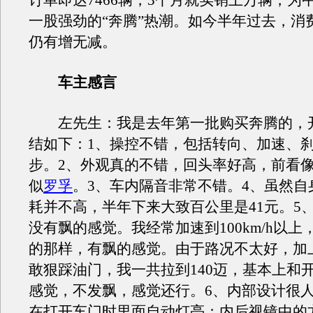
订单即达7466辆，3个月就实销上万辆，为
一股强劲的“奔腾”热潮。如今半年过去，消
仍有增无减。
车主感言
左先生：我是去年第一批购买奔腾的，
结如下：1、操控不错，包括转向、加速、
步。2、外观真的不错，回头率好高，前看
似
罗孚
。3、车内隔音非常不错。4、虽然自
耗并不高，半年下来大致百公里是41元。5
没有飘的感觉。我经常加速到100km/h以上
的那样，有飘的感觉。由于路况不太好，加
敢狠踩油门，我一共拉到140迈，基本上和开
感觉，不发飘，感觉还行。6、内部设计很
在打开车门时里面自动灯亮；内后视镜中的