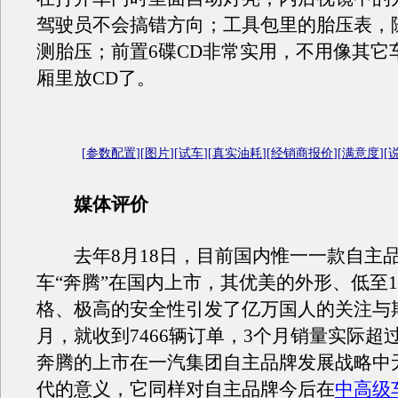
驾驶员不会搞错方向；工具包里的胎压表，
测胎压；前置6碟CD非常实用，不用像其它
厢里放CD了。
[
参数配置
][
图片
][
试车
][
真实油耗
][
经销商报价
][
满意度
][
媒体评价
去年8月18日，目前国内惟一一款自主
车“奔腾”在国内上市，其优美的外形、低至1
格、极高的安全性引发了亿万国人的关注与
月，就收到7466辆订单，3个月销量实际超
奔腾的上市在一汽集团自主品牌发展战略中
代的意义，它同样对自主品牌今后在
中高级