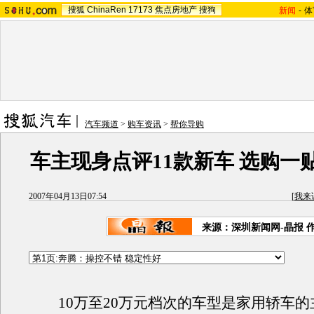
搜狐
ChinaRen
17173
焦点房地产
搜狗
新闻
-
体
汽车频道
>
购车资讯
>
帮你导购
车主现身点评11款新车 选购一
2007年04月13日07:54
[
我来
来源：深圳新闻网-晶报 
10万至20万元档次的车型是家用轿车的