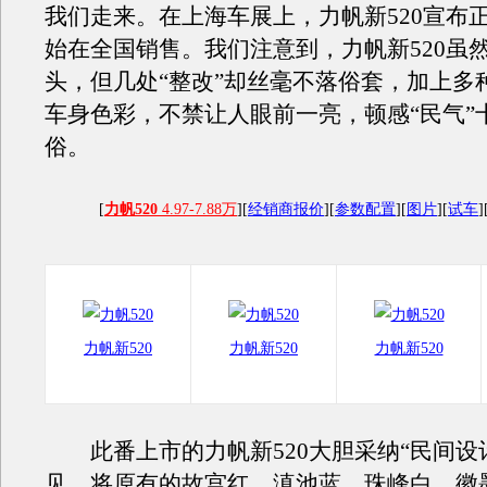
我们走来。在上海车展上，力帆新520宣布
始在全国销售。我们注意到，力帆新520虽然
头，但几处“整改”却丝毫不落俗套，加上多
车身色彩，不禁让人眼前一亮，顿感“民气”
俗。
[
力帆520
4.97-7.88万
][
经销商报价
][
参数配置
][
图片
][
试车
]
力帆新520
力帆新520
力帆新520
此番上市的力帆新520大胆采纳“民间设
见，将原有的故宫红、滇池蓝、珠峰白、徽