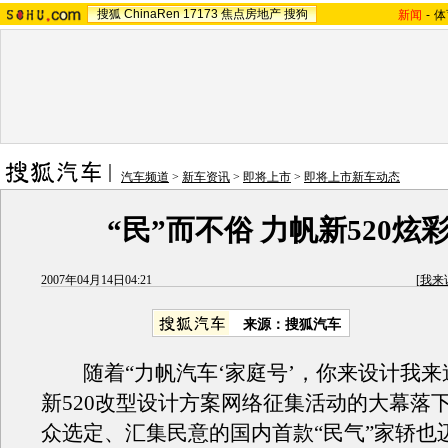
搜狐
ChinaRen
17173
焦点房地产
搜狗
新闻
-
体
汽车频道
>
新车资讯
>
即将上市
>
即将上市新车动态
“民”而不俗 力帆新520炫
2007年04月14日04:21
[
我来
来源：搜狐汽车
随着“力帆汽车‘家庭号’，你来设计我来
新520改型设计方案网络征集活动的大幕落
众选定、汇集民意的国内首款“民气”家轿也