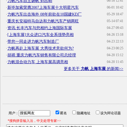
·
力帆汽车自主扬帆 剑出鞘
06-16 12:41
·
新毕加索荣膺2007上海车展十大明星汽车
06-01 10:42
·
力帆汽车出击海外 08年前欲在10国建KD厂
05-29 18:47
·
重庆长安福特马自达和力帆汽车产销两旺
05-14 07:41
·
资讯:长丰汽车与您相约上海国际车展
04-27 09:43
·
[上海车展]大众进口汽车全系强势亮相
04-26 15:18
·
带您一同走进力帆汽车制造厂
04-23 22:13
·
力帆再赴上海车展 大秀技术意欲何为?
04-23 00:25
·
胡祺:重庆力帆汽车销售有限公司总经理
04-20 15:12
·
力帆混合动力车 上海车展高调亮相
04-20 11:45
更多关于
力帆 上海车展
的新闻>>
用户：
匿名
隐藏地址
设为辩论话题
*搜狗拼音输入法，中文处理专家>>