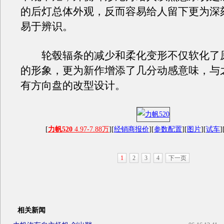
的后灯总体外观，反而容易给人留下更为深
易于辨识。
轮毂辐条的减少和柔化变形不仅软化了
的形象，更为新作增添了几分动感意味，与
有方向盘的改型设计。
[
力帆520
4.97-7.88万
][
经销商报价
][
参数配置
][
图片
][
试车
]
1
2
3
4
下一页
相关新闻