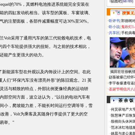
贴图吧
(68789)
兰Sequel的70%，其燃料电池推进系统能完全安装在
箱的四缸发动机相当。该车型的翼板、车窗玻璃、
·
听评书
|
郭德纲
的注塑面板，各部件减重幅度可达30%至50%。
·
听小说
|
鬼吹灯1
·
共享区
|
手机病
olt采用了通用汽车的第三代轮毂电机技术，电
t的四个车轮提供强大的扭矩。与之前的技术相比，
还能产生更强大的动力。
展了新能源车型在外观以及内饰设计上的空间。在此
揭田壮壮徐帆
·
赵薇被爆已经怀
覆人们“环保汽车没有漂亮外形”的陈旧观念。21 英
·
李宇春爆遭母逼
灵活与精致的特点，外部比例更像经典的运动轿
·
圣诞节明信片八
内部空间方面，波立达认为，“以往的电动汽车有
茶 余 饭
间小，爬坡能力差，不能长时间运行空调等等，雪
·
何炅获地产大亨
底的改善，Volt为乘客及其随身行李提供了更大的空
·
陈慧琳产后恢复
·
殷桃街头休闲装
易举。”
·
范冰冰红地毯
·
姚晨与老公素