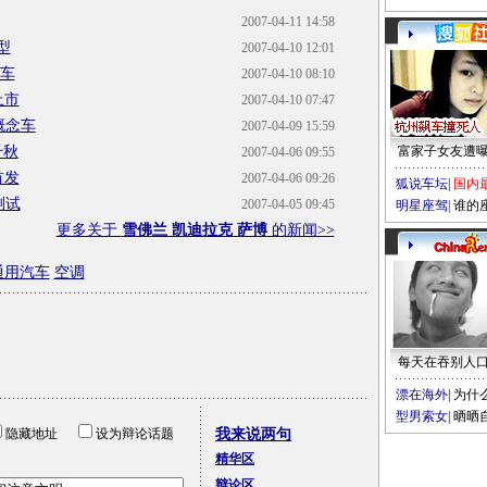
2007-04-11 14:58
型
2007-04-10 12:01
新车
2007-04-10 08:10
上市
2007-04-10 07:47
概念车
2007-04-09 15:59
千秋
富家子女友遭
2007-04-06 09:55
首发
2007-04-06 09:26
狐说车坛
|
国内
测试
2007-04-05 09:45
明星座驾
|
谁的
更多关于
雪佛兰 凯迪拉克 萨博
的新闻>>
通用汽车
空调
每天在吞别人
漂在海外
|
为什
型男索女
|
晒晒
隐藏地址
设为辩论话题
我来说两句
精华区
辩论区