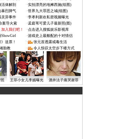
做活体解剖
·
实拍漂亮的地摊西施(组图)
的暴烈脾气
·
世界九大罪恶之城(组图)
遇灵异事件
·
李孝利新欢私密视频曝光
成命案导火索
·
孟庭苇可爱儿子最新照(图)
：加入我们吧！
·
点击进入搜狐娱乐影视库
owGirl
·
游戏史上最般配的十对情侣
2》送票！
·
张元首透露戒毒生活
湘胎教
·
令人惊叹太空步下楼方式
密照
王菲小女儿李嫣曝光
酒井法子痛哭谢罪