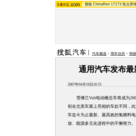
搜狐
ChinaRen
17173
焦点房
汽车频道
>
用车信息
>
驾
通用汽车发布最新
2007年04月16日16:53
雪佛兰Volt电动概念车将成为20
初在北美车展上亮相的车款不同，此次
车迄今为止最新、最高效的氢燃料电
放、能源多元化进程中的不懈努力。