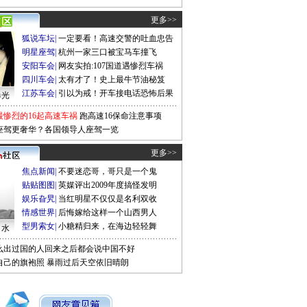
更多>>
狐说车坛
|
一定要看！高速交警的吐血忠告
明星座驾
|
杭州一家三口被宝马车撞飞
安阳车会
|
网友实拍:107国道遇惨烈车祸
四川车会
|
太有才了！史上最牛节油秘笈
江苏车会
|
引以为戒！开车接电话恐怖后果
曝光
最惨烈的16起高速车祸
跑高速16保命注意事项
座驾更奢华？各国领导人座驾一览
更多>>
焦点新闻
|
不要迷恋哥，哥只是一个鬼
贴贴图图
|
英媒评出2009年度搞怪发明
娱乐旮旯
|
当红明星不仅仅是名利双收
情感世界
|
后悔嫁给这样一个山西男人
型男索女
|
小糖精归来，在海边轻轻舞
口水
么出过国的人回来之后都会说中国不好
自己的旗袍照
暴雨过后天空依旧晴朗