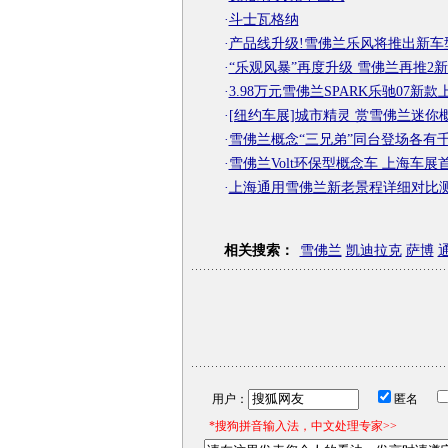
·
斗士瓦格纳
·
产品线升级!雪佛兰乐风将推出新车
·
“乐观风暴”再度升级 雪佛兰再推2
·
3.98万元雪佛兰SPARK乐驰07新款
·
[纽约车展]城市精灵 赏雪佛兰迷你
·
雪佛兰概念“三兄弟”同台登场各有
·
雪佛兰Volt环保型概念车 上海车展
·
上海通用雪佛兰新老景程详细对比
相关搜索：
雪佛兰
凯迪拉克
萨博
用户：
匿名
*搜狗拼音输入法，中文处理专家>>