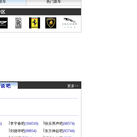
新车
热门新车
专区
说 吧
更多>>
5)
李宇春吧
(104510)
快乐男声吧
(68574)
刘德华吧
(69854)
东方神起吧
(65744)