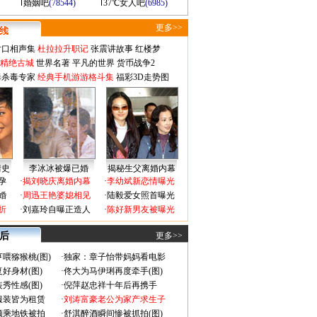
婚姻吧
(78544)
37℃女人吧
(6985)
更多>>
对口相声集
杜拉拉升职记
张震讲故事
红楼梦
-精绝古城
世界名著
平凡的世界
货币战争2
毒杀毒专家
经典手机游游格斗集
福彩3D走势图
情史
李冰冰被爆已婚
揭秘生父离婚内幕
孕
·
揭刘晓庆离婚内幕
·
李幼斌新恋情曝光
婚
·
周迅王艳婆媳相见
·
陆毅爱女照首曝光
折
·
刘嘉玲自曝正造人
·
陈好新男友被曝光
 后
更多>>
喂猕猴桃(图)
·
独家：章子怡带妈妈看电影
好身材(图)
·
佟大为马伊琍再度牵手(图)
秀性感(图)
·
倪萍赵忠祥十年后再携手
服装皆为租赁
·
刘涛富豪老公为家产求生子
颜乘地铁被拍
·
舒淇醉酒瞬间惨被抓拍(图)