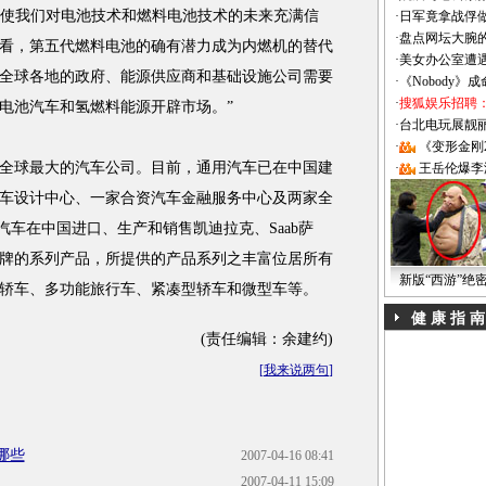
车使我们对电池技术和燃料电池技术的未来充满信
·
日军竟拿战俘
·
盘点网坛大腕
看，第五代燃料电池的确有潜力成为内燃机的替代
·
美女办公室遭
全球各地的政府、能源供应商和基础设施公司需要
·
《Nobody》
·
搜狐娱乐招聘
电池汽车和氢燃料能源开辟市场。”
·
台北电玩展靓丽Sh
·
《变形金刚
全球最大的汽车公司。目前，通用汽车已在中国建
·
王岳伦爆李
车设计中心、一家合资汽车金融服务中心及两家全
用汽车在中国进口、生产和销售凯迪拉克、Saab萨
牌的系列产品，所提供的产品系列之丰富位居所有
新版“西游”绝
轿车、多功能旅行车、紧凑型轿车和微型车等。
健 康 指 南
(责任编辑：余建约)
[
我来说两句
]
哪些
2007-04-16 08:41
2007-04-11 15:09