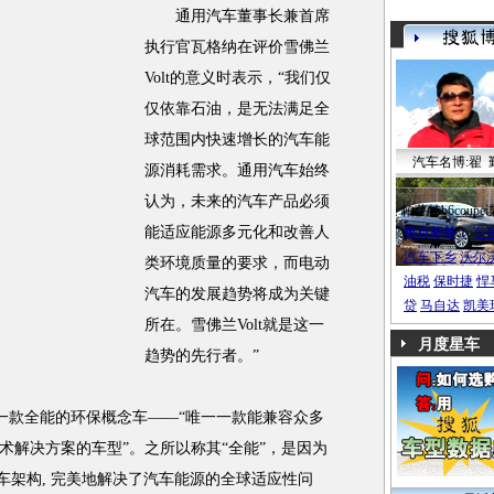
通用汽车董事长兼首席
执行官瓦格纳在评价雪佛兰
Volt的意义时表示，“我们仅
仅依靠石油，是无法满足全
球范围内快速增长的汽车能
汽车名博:翟 
源消耗需求。通用汽车始终
认为，未来的汽车产品必须
帕萨特b6coupe
能适应能源多元化和改善人
热点标签：
车
汽车下乡
沃尔
类环境质量的要求，而电动
油税
保时捷
悍
汽车的发展趋势将成为关键
贷
马自达
凯美
所在。雪佛兰Volt就是这一
月度星车
趋势的先行者。”
一款全能的环保概念车——“唯一一款能兼容众多
术解决方案的车型”。之所以称其“全能”，是因为
汽车架构, 完美地解决了汽车能源的全球适应性问