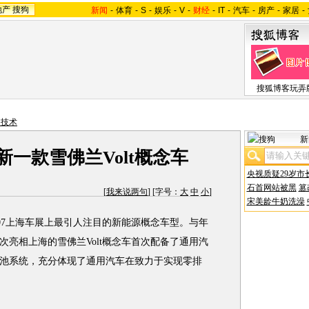
地产
搜狗
新闻
-
体育
-
S
-
娱乐
-
V
-
财经
-
IT
-
汽车
-
房产
-
家居
-
搜狐博客玩弄
驶技术
新
一款雪佛兰Volt概念车
央视质疑29岁市
石首网站被黑
篡
[
我来说两句
] [字号：
大
中
小
]
宋美龄牛奶洗澡
07上海车展上最引人注目的新能源概念车型。与年
亮相上海的雪佛兰Volt概念车首次配备了通用汽
池系统，充分体现了通用汽车在致力于实现零排