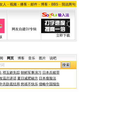
女人
-
视频
-
播客
-
邮件
-
博客
-
BBS
-
我说两句
网友自建DJ专辑
立即下载
版
闻
网页
博客
音乐
图片
说吧
长
邓玉娇失踪
朝鲜军事演习
日本兵赎罪
改温总讲话
夏日减肥秘方
日本瘦脸法
中共卧底结局
慈禧不快乐
侵略中国报告