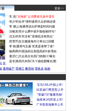
更多>>
·
车 语
|
"后悔权"让消费者无条件退车
·
张少华
|
合并?保时捷用大众的钱还债
·
李 潮
|
上海通用淡出萨博是时间问题
·
沃晓东
|
凭什么腾中就不能收购悍马?
勤
·
沈玉祥
|
车市没有"浪潮也没有拐点"
·
郑雪芹
|
自主频接海外订单出口回暖
·
李 牧
|
通用与五菱 究竟是谁帮了谁?
谍照
·
杨再舜
|
中国油价比美国高的N多理由
船税
·
童济仁
|
大众高尔夫四门轿跑CC曝光
沃
燃
·
是非
|
第四代本田CR-V描绘图曝光/图
马
车
瑞
通用破产
雪佛兰
桑塔纳
雪铁龙
收购
宝马530Li中国上市!
比亚迪F3尊贵型上市
"荣威750"隆重亮相!
福美来2代昂首上市!
广丰凯美瑞奢华上市