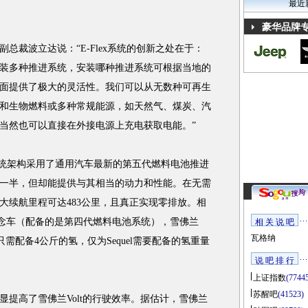
最近
豪华品牌
裁波立达说：“E-Flex系统的创新之处在于：
装多种推进系统，安装哪种推进系统可根据当地的
面提供了极大的灵活性。我们可以从无数种可再生
和生物燃料或多种常规能源，如天然气、煤炭、汽
当然也可以直接在外接电源上充电获取电能。”
系统架构采用了通用汽车最新的第五代燃料电池推进
一半，但却能提供与其相当的动力和性能。在无需
大续航里程可达483公里，且真正实现零排放。相
l概念车（配备的是第四代燃料电池系统），雪佛兰
相 关 说 吧
瓦格纳
只需配备4公斤的氢，仅为Sequel需要配备的氢重量
说 吧 排 行
上证指数
(7744
苏醒吧
(41523)
高了雪佛兰Volt的行驶效率。据估计，雪佛兰