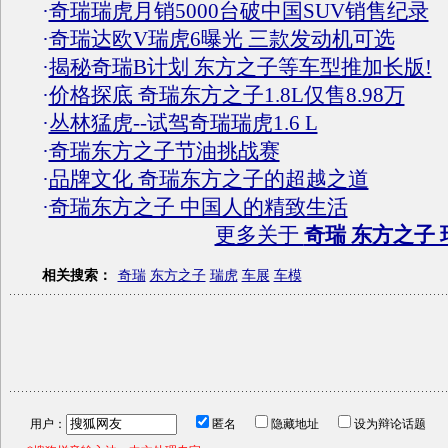
·
奇瑞瑞虎月销5000台破中国SUV销售纪录
·
奇瑞达欧V瑞虎6曝光 三款发动机可选
·
揭秘奇瑞B计划 东方之子等车型推加长版!
·
价格探底 奇瑞东方之子1.8L仅售8.98万
·
丛林猛虎--试驾奇瑞瑞虎1.6 L
·
奇瑞东方之子节油挑战赛
·
品牌文化 奇瑞东方之子的超越之道
·
奇瑞东方之子 中国人的精致生活
更多关于
奇瑞 东方之子 
相关搜索：
奇瑞
东方之子
瑞虎
车展
车模
用户：
匿名
隐藏地址
设为辩论话题