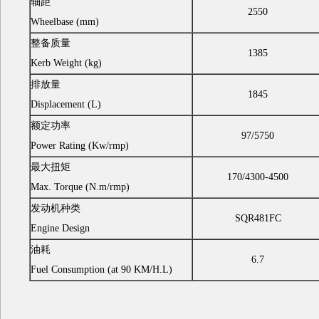
轴距
2550
Wheelbase (mm)
整备质量
1385
Kerb Weight (kg)
排放量
1845
Displacement (L)
额定功率
97/5750
Power Rating (Kw/rmp)
最大扭矩
170/4300-4500
Max. Torque (N.m/rmp)
发动机种类
SQR481FC
Engine Design
油耗
6.7
Fuel Consumption (at 90 KM/H.L)