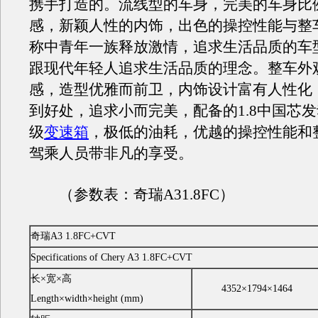
携手打造的。流线型的车身，完美的车身比
感，新颖人性的内饰，出色的操控性能与整
称中青年一族释放激情，追求生活品质的车
跟现代年轻人追求生活品质的理念。整车外
感，造型优雅而前卫，内饰设计富有人性化
到好处，追求小而完美，配备的1.8中国芯发
级
变速箱
，极低的油耗，优越的操控性能和
驾乘人员带非凡的享受。
（参数表：奇瑞A31.8FC）
奇瑞A3 1.8FC+CVT
Specifications of Chery A3 1.8FC+CVT
长×宽×高
4352×1794×1464
Length×width×height (mm)