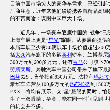
目前中国市场惊人的豪华车需求，已经引起
厂商注意，近年来他们纷纷携各自精品高调
的不言而喻：谋图中国巨大市场。
近几年，一场豪车逐鹿中国的“战争”已
上海车展上更是“
星光
”耀眼。从参展商提供
本届车展至少有50辆展车市场价值超过200
括
大众
汽车旗下的多辆
宾利
轿车、兰博基尼
300万元到600多万元，还有
宝马
公司旗下7
劳斯莱斯
。奔驰汽车中国公司带来了旗下最
巴赫
62S，售价接近830万元。法拉利
玛莎拉
豪华车阵营从100多万元的
玛莎拉蒂
到1500
FXX，将均有展示。众“星”耀眼的同时，怕
生了一双眼睛，毕竟，能在同一时间见到世
的机会并不多。