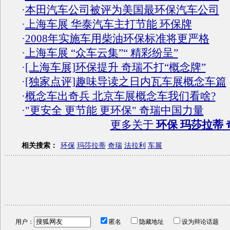
·
本田汽车公司被评为美国最环保汽车公司
·
上海车展 华泰汽车主打节能 环保牌
·
2008年实施车用柴油环保标准将更严格
·
上海车展 “众车云集”“ 精彩纷呈”
·
[上海车展]环保提升 奇瑞不打“概念牌”
·
[独家点评]趣味导读之日内瓦车展概念车篇
·
概念车出奇兵 北京车展概念车我们看啥?
·
"更安全 更节能 更环保" 奇瑞中国力量
更多关于
环保 玛莎拉蒂 
相关搜索：
环保
玛莎拉蒂
奇瑞
法拉利
车展
用户：
匿名
隐藏地址
设为辩论话题