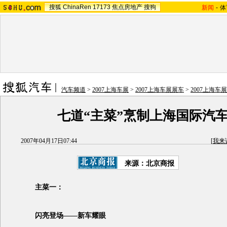
搜狐
ChinaRen
17173
焦点房地产
搜狗
新闻
-
体
汽车频道
>
2007上海车展
>
2007上海车展展车
>
2007上海车
七道“主菜”烹制上海国际汽
2007年04月17日07:44
[
我来
来源：北京商报
主菜一：
闪亮登场——新车耀眼