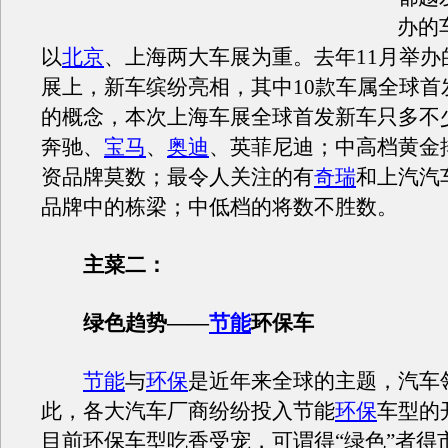
办的
以
北京
、上海两大车展为重。去年11月举办
展上，新车缤纷亮相，其中10款车属全球首发
的概念，本次上海车展全球首发新车只多不
奔驰、
宝马
、
奥迪
、英菲尼迪；中高档黄金
资品牌莫数；最令人关注的有
奇瑞
和上汽汽
品牌中的栋梁；中低档的将数不胜数。
主菜二：
绿色趋势——
节能
环保车
节能
与
环保
是近年来全球的主题，汽车
此，各大汽车厂商纷纷投入节能
环保
车型的
目前环保车型吃香受宠，可谓得“绿色”者得