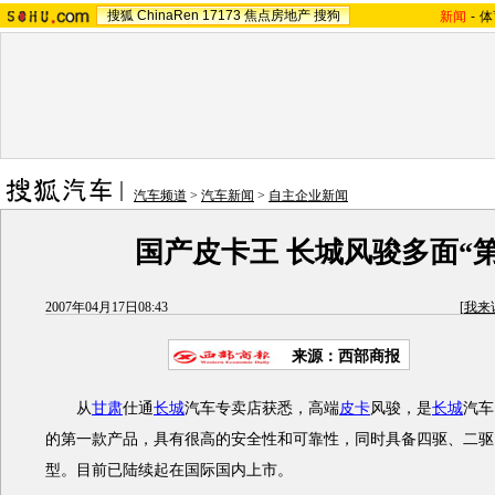
搜狐
ChinaRen
17173
焦点房地产
搜狗
新闻
-
体
汽车频道
>
汽车新闻
>
自主企业新闻
国产皮卡王 长城风骏多面“第
2007年04月17日08:43
[
我来
来源：西部商报
从
甘肃
仕通
长城
汽车专卖店获悉，高端
皮卡
风骏，是
长城
汽车
的第一款产品，具有很高的安全性和可靠性，同时具备四驱、二驱
型。目前已陆续起在国际国内上市。