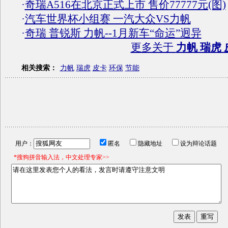
·
奇瑞A516在北京正式上市 售价77777元(图)
·
汽车世界杯小组赛 一汽大众VS力帆
·
奇瑞 普锐斯 力帆--1月新车“命运”迥异
更多关于
力帆 瑞虎 
相关搜索：
力帆
瑞虎
皮卡
环保
节能
用户：
匿名
隐藏地址
设为辩论话题
*搜狗拼音输入法，中文处理专家>>