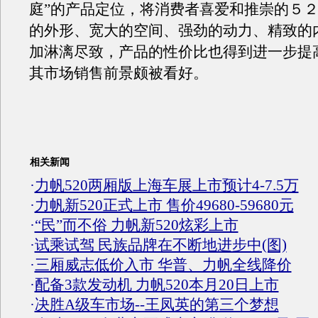
庭”的产品定位，将消费者喜爱和推崇的５
的外形、宽大的空间、强劲的动力、精致的
加淋漓尽致，产品的性价比也得到进一步提
其市场销售前景颇被看好。
相关新闻
·
力帆520两厢版上海车展上市预计4-7.5万
·
力帆新520正式上市 售价49680-59680元
·
“民”而不俗 力帆新520炫彩上市
·
试乘试驾 民族品牌在不断地进步中(图)
·
三厢威志低价入市 华普、力帆全线降价
·
配备3款发动机 力帆520本月20日上市
·
决胜A级车市场--王凤英的第三个梦想