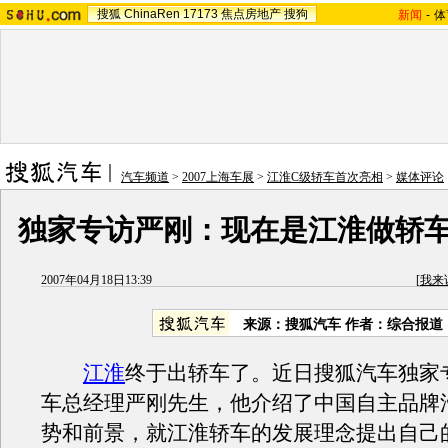
搜狐
ChinaRen
17173
焦点房地产
搜狗
新闻
-
体
汽车频道
>
2007上海车展
>
江淮C级轿车首次亮相
>
媒体评论
独家专访严刚：现在是江淮做轿
2007年04月18日13:39
[
我来
来源：搜狐汽车 作者：综合报道
江淮
终于出轿车了。近日搜狐汽车独家
车总经理严刚先生，他介绍了中国自主品牌
势和前景，就江淮轿车的发展理念提出自己