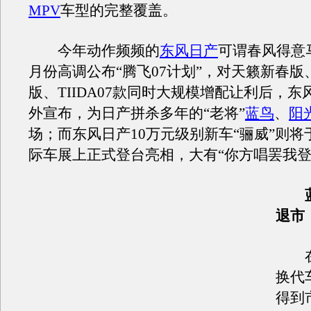
MPV
车型的完整覆盖。
今年动作频频的
东风日产
可谓春风得意
月份高调公布“腾飞07计划”，对天籁新春版
版、TIIDA07款同时大规模增配让利后，东
外宣布，为日产拼杀多年的“老将”
蓝鸟
、
阳
场；而东风日产10万元级别新车“骊威”则将
际车展上正式登台亮相，大有“你方唱罢我登
蓝
退市
在
换代
得到