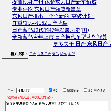
·
提前现身广州 体验东风日产新车骊威
·
专业评论 东风日产骊威新篇章
·
东风日产推出一个全新的“突破计划”
·
任重道远--试驾日产蓝鸟
·
日产蓝鸟10代的47年发展历史(图)
·
全新蓝鸟今年上市 日产换代车型蓝鸟智尊
更多关于
日产 东风日产 
相关搜索：
日产
东风日产
蓝鸟
轩逸
车型
用户：
匿名
隐藏地址
设为辩论话题
*搜狗拼音输入法，中文处理专家>>