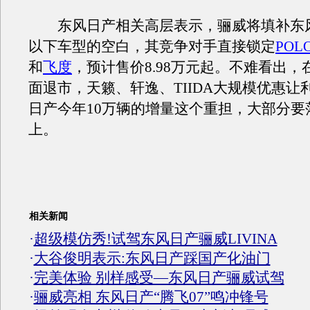
东风日产相关高层表示，骊威将填补东风
以下车型的空白，其竞争对手直接锁定
POL
和
飞度
，预计售价8.98万元起。不难看出，
面退市，天籁、轩逸、TIIDA大规模优惠让
日产今年10万辆的增量这个重担，大部分要
上。
相关新闻
·
超级模仿秀!试驾东风日产骊威LIVINA
·
大谷俊明表示:东风日产踩国产化油门
·
完美体验 别样感受—东风日产骊威试驾
·
骊威亮相 东风日产“腾飞07”鸣冲锋号