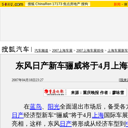
搜狐
ChinaRen
17173
焦点房地产
搜狗
新闻
-
体
汽车频道
>
2007上海车展
>
2007上海车展前传
>
上海车展新车
东风日产新车骊威将于4月上
2007年04月18日23:27
[
我来
来源：重庆晚报 作者：廖咏雪
在
蓝鸟
、
阳光
全面退出市场后，备受各
日产
经济型新车“骊威”将于4月
上海
国际车展
亮相，这样，东风
日产
将形成从经济车型到