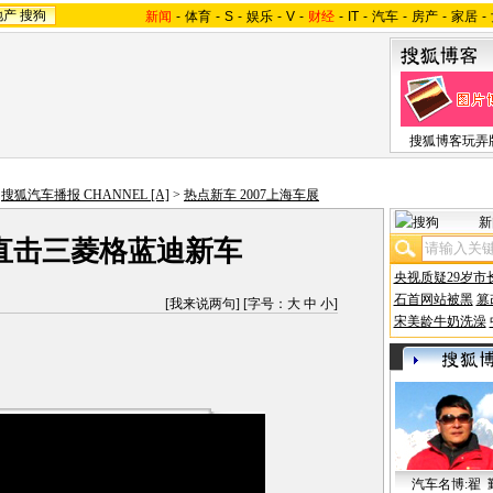
地产
搜狗
新闻
-
体育
-
S
-
娱乐
-
V
-
财经
-
IT
-
汽车
-
房产
-
家居
-
搜狐博客玩弄
>
搜狐汽车播报 CHANNEL [A]
>
热点新车 2007上海车展
新
]直击三菱格蓝迪新车
央视质疑29岁市
石首网站被黑
篡
[
我来说两句
] [字号：
大
中
小
]
宋美龄牛奶洗澡
汽车名博:翟 