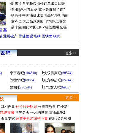
·
郑雪芹
|
自主频接海外订单出口回暖
·
李 牧
|
通用与五菱 究竟是谁帮了谁?
谍照
·
杨再舜
|
中国油价比美国高的N多理由
船税
·
童济仁
|
大众高尔夫四门轿跑CC曝光
沃
燃
·
是非
|
第四代本田CR-V描绘图曝光/图
马
车
瑞
通用破产
雪佛兰
桑塔纳
雪铁龙
收购
说 吧
更多>>
5)
李宇春吧
(104510)
快乐男声吧
(68574)
刘德华吧
(69854)
东方神起吧
(65744)
婚姻吧
(78544)
37℃女人吧
(6985)
更多>>
对口相声集
杜拉拉升职记
张震讲故事
红楼梦
-精绝古城
世界名著
平凡的世界
货币战争2
毒杀毒专家
经典手机游游格斗集
福彩3D走势图