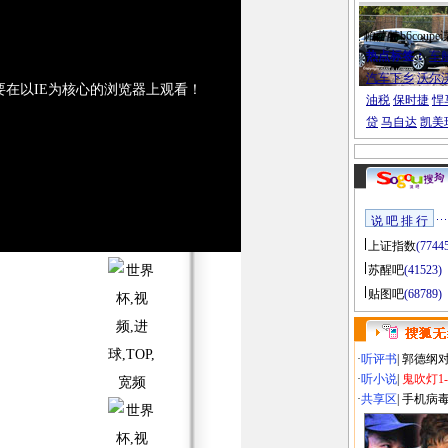
帕萨特b6coupe
热点标签：
车
汽车下乡
沃尔
要在以IE为核心的浏览器上观看！
油税
保时捷
悍
贷
马自达
凯美
说 吧 排 行
上证指数
(7744
苏醒吧
(41523)
贴图吧
(68789)
·
听评书
|
郭德纲
·
听小说
|
鬼吹灯1
·
共享区
|
手机病