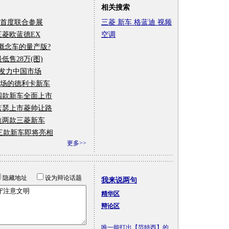
相关搜索
首度联合参展
三菱
新车
格蓝迪
视频
三菱欧蓝德EX
空调
菱概念车的量产版?
低售28万(图)
要发力中国市场
市场的德利卡新车
四款新车全面上市
蓝瑟上市菱帅让路
推两款三菱新车
等三款新车即将亮相
更多>>
隐藏地址
设为辩论话题
我来说两句
精华区
辩论区
唯一能打出【范特西】的