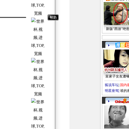
新版“西游”绝
富家子女友遭
狐说车坛
|
国内
明星座驾
|
谁的