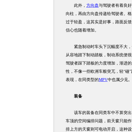
此外，
方向盘
与驾驶者有着良好
向柱，再由方向盘传递给驾驶者。格
过于轻盈，这其实是好事，路面反馈
信心也随着增加。
紧急制动时车头下沉幅度不大，也
从容地踏下制动踏板，制动系统便很
驾驶者踩下踏板的力度增加，渐进的
性，不像一些欧洲车般突兀，轻“碰
表现，在同类型的
MPV
中也属少见
装备
该车的装备在同类车中不算突出
车顶的空间编排问题，前天窗只能作
排上方的天窗则可电动开启，这种设