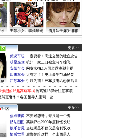
密照
王菲小女儿李嫣曝光
酒井法子痛哭谢罪
更多>>
狐说车坛
|
一定要看！高速交警的吐血忠告
明星座驾
|
杭州一家三口被宝马车撞飞
安阳车会
|
网友实拍:107国道遇惨烈车祸
四川车会
|
太有才了！史上最牛节油秘笈
江苏车会
|
引以为戒！开车接电话恐怖后果
曝光
最惨烈的16起高速车祸
跑高速16保命注意事项
座驾更奢华？各国领导人座驾一览
更多>>
焦点新闻
|
不要迷恋哥，哥只是一个鬼
贴贴图图
|
英媒评出2009年度搞怪发明
娱乐旮旯
|
当红明星不仅仅是名利双收
情感世界
|
后悔嫁给这样一个山西男人