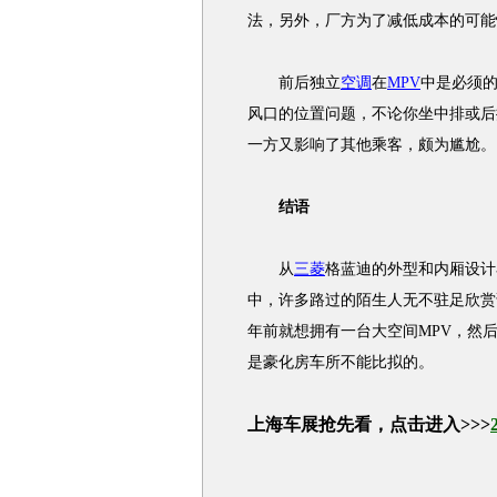
法，另外，厂方为了减低成本的可能
前后独立
空调
在
MPV
中是必须
风口的位置问题，不论你坐中排或后
一方又影响了其他乘客，颇为尴尬。
结语
从
三菱
格蓝迪的外型和内厢设计
中，许多路过的陌生人无不驻足欣赏
年前就想拥有一台大空间MPV，然
是豪化房车所不能比拟的。
上海车展抢先看，点击进入>>>