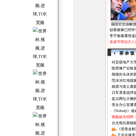
揭田壮壮徐帆
·
赵薇被爆已经怀
·
李宇春爆遭母逼
·
圣诞节明信片八
茶 余 饭
·
何炅获地产大亨
·
陈慧琳产后恢复
·
殷桃街头休闲装
·
范冰冰红地毯
·
姚晨与老公素
·
日军竟拿战俘
·
盘点网坛大腕
·
美女办公室遭
·
《Nobody》
·
搜狐娱乐招聘
·
台北电玩展靓丽Sh
·
《变形金刚
·
王岳伦爆李