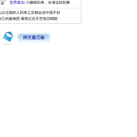
型男索女
|
小糖精归来，在海边轻轻舞
口水
么出过国的人回来之后都会说中国不好
自己的旗袍照
暴雨过后天空依旧晴朗