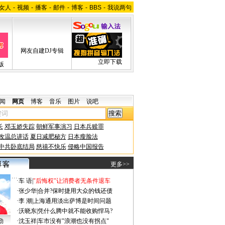
女人
-
视频
-
播客
-
邮件
-
博客
-
BBS
-
我说两句
网友自建DJ专辑
立即下载
版
闻
网页
博客
音乐
图片
说吧
长
邓玉娇失踪
朝鲜军事演习
日本兵赎罪
改温总讲话
夏日减肥秘方
日本瘦脸法
中共卧底结局
慈禧不快乐
侵略中国报告
更多>>
·
车 语
|
"后悔权"让消费者无条件退车
·
张少华
|
合并?保时捷用大众的钱还债
·
李 潮
|
上海通用淡出萨博是时间问题
·
沃晓东
|
凭什么腾中就不能收购悍马?
勤
·
沈玉祥
|
车市没有"浪潮也没有拐点"