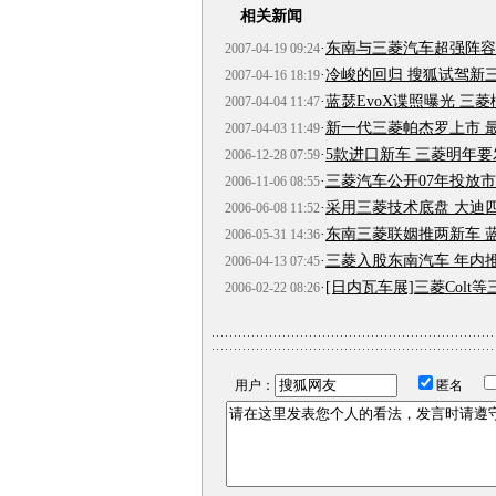
相关新闻
·
东南与三菱汽车超强阵容
2007-04-19 09:24
·
冷峻的回归 搜狐试驾新
2007-04-16 18:19
·
蓝瑟EvoX谍照曝光 三
2007-04-04 11:47
·
新一代三菱帕杰罗上市 最
2007-04-03 11:49
·
5款进口新车 三菱明年
2006-12-28 07:59
·
三菱汽车公开07年投放
2006-11-06 08:55
·
采用三菱技术底盘 大迪
2006-06-08 11:52
·
东南三菱联姻推两新车 
2006-05-31 14:36
·
三菱入股东南汽车 年内
2006-04-13 07:45
·
[日内瓦车展]三菱Colt
2006-02-22 08:26
用户：
匿名