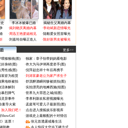
情史
李冰冰被爆已婚
揭秘生父离婚内幕
孕
·
揭刘晓庆离婚内幕
·
李幼斌新恋情曝光
婚
·
周迅王艳婆媳相见
·
陆毅爱女照首曝光
折
·
刘嘉玲自曝正造人
·
陈好新男友被曝光
 后
更多>>
喂猕猴桃(图)
·
独家：章子怡带妈妈看电影
好身材(图)
·
佟大为马伊琍再度牵手(图)
秀性感(图)
·
倪萍赵忠祥十年后再携手
服装皆为租赁
·
刘涛富豪老公为家产求生子
颜乘地铁被拍
·
舒淇醉酒瞬间惨被抓拍(图)
做活体解剖
·
实拍漂亮的地摊西施(组图)
的暴烈脾气
·
世界九大罪恶之城(组图)
遇灵异事件
·
李孝利新欢私密视频曝光
成命案导火索
·
孟庭苇可爱儿子最新照(图)
：加入我们吧！
·
点击进入搜狐娱乐影视库
owGirl
·
游戏史上最般配的十对情侣
2》送票！
·
张元首透露戒毒生活
湘胎教
·
令人惊叹太空步下楼方式