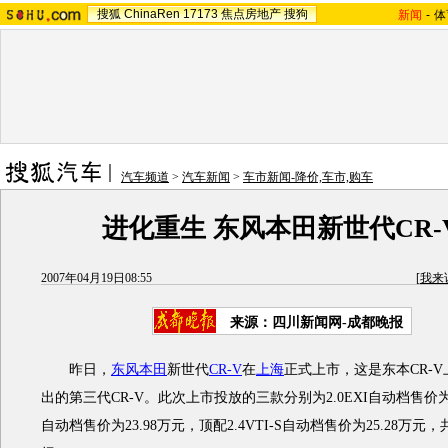
搜狐
ChinaRen
17173
焦点房地产
搜狗
新闻
-
体
汽车频道
>
汽车新闻
>
车市新闻-降价,车市,购车
进化重生 东风本田新世代CR-
2007年04月19日08:55
[
我来
来源：四川新闻网-成都晚报
昨日，
东风本田
新世代
CR-V
在
上海
正式上市，这是东本CR-
出的第三代CR-V。此次上市投放的三款分别为2.0EXI自动档售价为21.
自动档售价为23.98万元，顶配2.4VTI-S自动档售价为25.28万