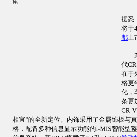
择。
据悉
将于
都
上
东
代C
在于
格更
化，
条更
CR-
相宜”的全新定位。内饰采用了金属饰板与
格，配备多种信息显示功能的i-MIS智能型