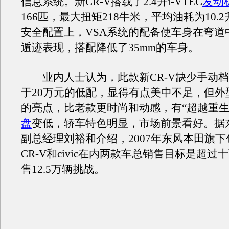
信息系统。新CR-V搭载了2.4升i-VTEC
发动
166匹，最大扭矩218牛米，平均油耗为10.
安全配置上，VSA系统的配备使车身在弯道
遁迹表现，搭配降低了35mm的车身。
业内人士认为，此款新CR-V缺少手动档
于20万元的低配，显得有点美中不足，但外
的亮点，比老款更时尚和动感，有“超越重生
盘
变低，轿车特色明显，市场前景看好。据
副总经理刘裕和介绍，2007年东风本田旗
CR-V和civic在内两款车总销售目标是超
售12.5万辆挑战。