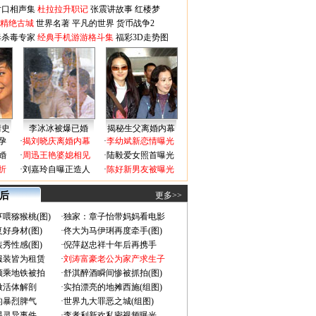
对口相声集
杜拉拉升职记
张震讲故事
红楼梦
-精绝古城
世界名著
平凡的世界
货币战争2
毒杀毒专家
经典手机游游格斗集
福彩3D走势图
情史
李冰冰被爆已婚
揭秘生父离婚内幕
孕
·
揭刘晓庆离婚内幕
·
李幼斌新恋情曝光
婚
·
周迅王艳婆媳相见
·
陆毅爱女照首曝光
折
·
刘嘉玲自曝正造人
·
陈好新男友被曝光
 后
更多>>
喂猕猴桃(图)
·
独家：章子怡带妈妈看电影
好身材(图)
·
佟大为马伊琍再度牵手(图)
秀性感(图)
·
倪萍赵忠祥十年后再携手
服装皆为租赁
·
刘涛富豪老公为家产求生子
颜乘地铁被拍
·
舒淇醉酒瞬间惨被抓拍(图)
做活体解剖
·
实拍漂亮的地摊西施(组图)
的暴烈脾气
·
世界九大罪恶之城(组图)
遇灵异事件
·
李孝利新欢私密视频曝光