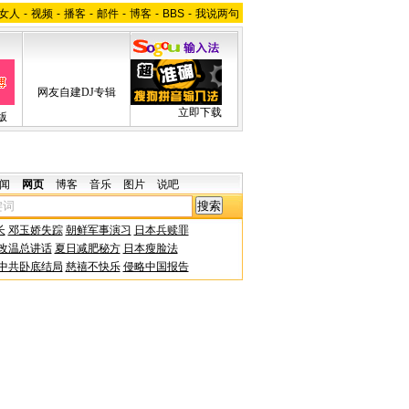
女人
-
视频
-
播客
-
邮件
-
博客
-
BBS
-
我说两句
网友自建DJ专辑
立即下载
版
闻
网页
博客
音乐
图片
说吧
长
邓玉娇失踪
朝鲜军事演习
日本兵赎罪
改温总讲话
夏日减肥秘方
日本瘦脸法
中共卧底结局
慈禧不快乐
侵略中国报告