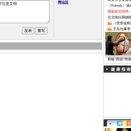
辩论区
·
《Nobody》
·
搜狐娱乐招聘
·
台北电玩展靓丽Sh
·
《变形金刚
·
王岳伦爆李
新版“西游”绝
健 康 指 南