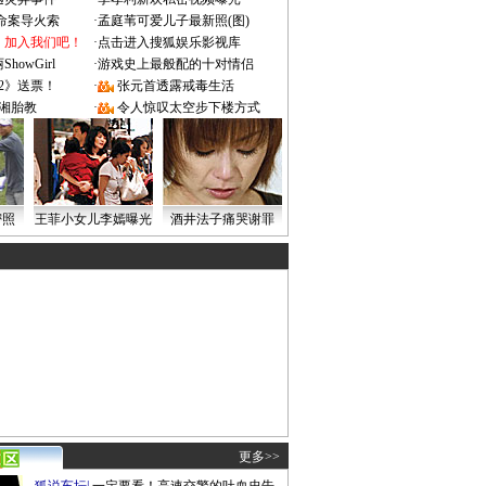
成命案导火索
·
孟庭苇可爱儿子最新照(图)
：加入我们吧！
·
点击进入搜狐娱乐影视库
owGirl
·
游戏史上最般配的十对情侣
2》送票！
·
张元首透露戒毒生活
湘胎教
·
令人惊叹太空步下楼方式
密照
王菲小女儿李嫣曝光
酒井法子痛哭谢罪
更多>>