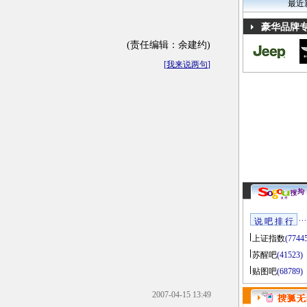
最近
豪华品牌
(责任编辑：余建约)
[
我来说两句
]
说 吧 排 行
上证指数
(7744
苏醒吧
(41523)
贴图吧
(68789)
2007-04-15 13:49