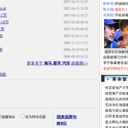
2007-04-15 13:47
·
听评书
|
郭德纲
cal
2007-04-15 13:39
·
听小说
|
鬼吹灯1
11万
·
共享区
|
手机病
2007-04-11 10:27
14万
2007-03-28 08:19
上市
2007-03-09 08:35
动
2007-02-05 11:24
2006-11-15 17:21
张
2006-10-19 09:28
揭田壮壮徐帆
2006-08-30 14:32
·
赵薇被爆已经怀
·
李宇春爆遭母逼
更多关于
海马 新车 汽车
的新闻>>
·
圣诞节明信片八
动机
茶 余 饭
·
何炅获地产大亨
·
陈慧琳产后恢复
·
殷桃街头休闲装
·
范冰冰红地毯
·
姚晨与老公素
·
日军竟拿战俘
隐藏地址
设为辩论话题
我来说两句
·
盘点网坛大腕
精华区
·
美女办公室遭