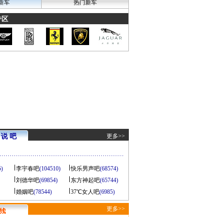
新车
热门新车
专区
说 吧
更多>>
5)
李宇春吧
(104510)
快乐男声吧
(68574)
刘德华吧
(69854)
东方神起吧
(65744)
婚姻吧
(78544)
37℃女人吧
(6985)
更多>>