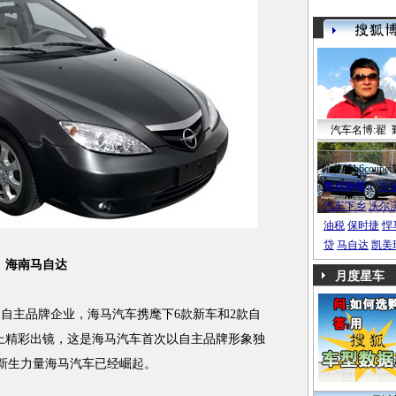
汽车名博:翟 
帕萨特b6coupe
热点标签：
车
汽车下乡
沃尔
油税
保时捷
悍
贷
马自达
凯美
海南马自达
月度星车
主品牌企业，海马汽车携麾下6款新车和2款自
台上精彩出镜，这是海马汽车首次以自主品牌形象独
新生力量海马汽车已经崛起。