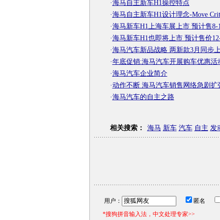
·
海马自主新车H1操控特点
·
海马自主新车H1设计理念-Move Criti
·
海马新车H1上海车展上市 预计售8-
·
海马新车H1也即将上市 预计售价12-
·
海马汽车新品战略 两新款3月同步
·
年底促销:海马汽车开展购车优惠活
·
海马汽车企业简介
·
动作不断 海马汽车销售网络急剧扩
·
海马汽车的自主之路
相关搜索：
海马
新车
汽车
自主
发
用户：
匿名
*搜狗拼音输入法，中文处理专家>>