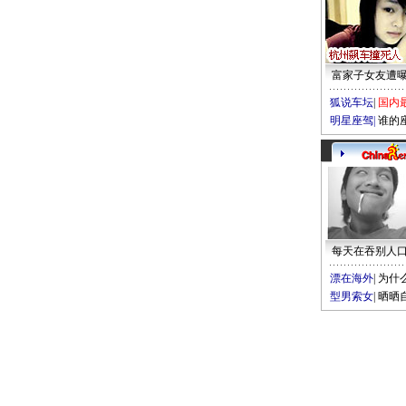
富家子女友遭
狐说车坛
|
国内
明星座驾
|
谁的
每天在吞别人
漂在海外
|
为什
型男索女
|
晒晒