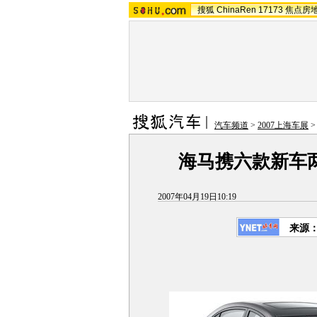
搜狐
ChinaRen
17173
焦点房
汽车频道
>
2007上海车展
海马携六款新车
2007年04月19日10:19
来源