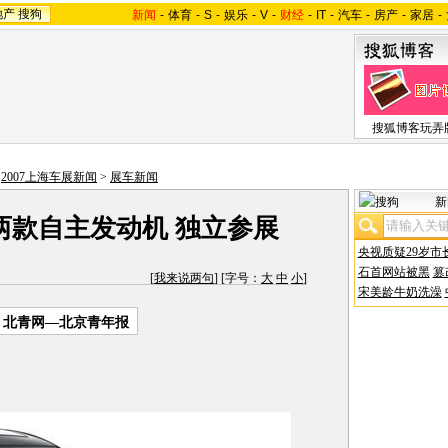
地产
搜狗
新闻
-
体育
-
S
-
娱乐
-
V
-
财经
-
IT
-
汽车
-
房产
-
家居
-
搜狐博客玩弄
>
2007上海车展新闻
>
展车新闻
新
两款自主发动机 独立参展
央视质疑29岁市
石首网站被黑
篡
[
我来说两句
] [字号：
大
中
小
]
宋美龄牛奶洗澡
：北青网—北京青年报