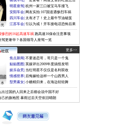
狐说车坛
|
一定要看！高速交警的吐血忠告
明星座驾
|
杭州一家三口被宝马车撞飞
安阳车会
|
网友实拍:107国道遇惨烈车祸
四川车会
|
太有才了！史上最牛节油秘笈
江苏车会
|
引以为戒！开车接电话恐怖后果
曝光
最惨烈的16起高速车祸
跑高速16保命注意事项
座驾更奢华？各国领导人座驾一览
更多>>
焦点新闻
|
不要迷恋哥，哥只是一个鬼
贴贴图图
|
英媒评出2009年度搞怪发明
娱乐旮旯
|
当红明星不仅仅是名利双收
情感世界
|
后悔嫁给这样一个山西男人
型男索女
|
小糖精归来，在海边轻轻舞
口水
么出过国的人回来之后都会说中国不好
自己的旗袍照
暴雨过后天空依旧晴朗