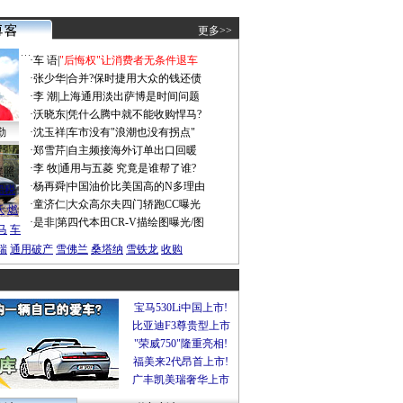
更多>>
·
车 语
|
"后悔权"让消费者无条件退车
·
张少华
|
合并?保时捷用大众的钱还债
·
李 潮
|
上海通用淡出萨博是时间问题
·
沃晓东
|
凭什么腾中就不能收购悍马?
勤
·
沈玉祥
|
车市没有"浪潮也没有拐点"
·
郑雪芹
|
自主频接海外订单出口回暖
·
李 牧
|
通用与五菱 究竟是谁帮了谁?
谍照
·
杨再舜
|
中国油价比美国高的N多理由
船税
·
童济仁
|
大众高尔夫四门轿跑CC曝光
沃
燃
·
是非
|
第四代本田CR-V描绘图曝光/图
马
车
瑞
通用破产
雪佛兰
桑塔纳
雪铁龙
收购
宝马530Li中国上市!
比亚迪F3尊贵型上市
"荣威750"隆重亮相!
福美来2代昂首上市!
广丰凯美瑞奢华上市