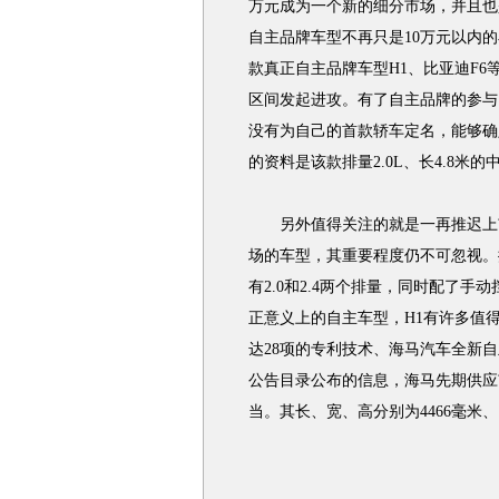
万元成为一个新的细分市场，并且也
自主品牌车型不再只是10万元以内
款真正自主品牌车型H1、比亚迪F6
区间发起进攻。有了自主品牌的参与
没有为自己的首款轿车定名，能够确
的资料是该款排量2.0L、长4.8米
另外值得关注的就是一再推迟上市
场的车型，其重要程度仍不可忽视。
有2.0和2.4两个排量，同时配了
正意义上的自主车型，H1有许多值
达28项的专利技术、海马汽车全新
公告目录公布的信息，海马先期供应市场
当。其长、宽、高分别为4466毫米、1