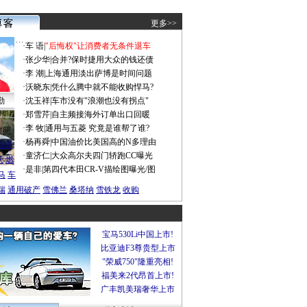
更多>>
·
车 语
|
"后悔权"让消费者无条件退车
·
张少华
|
合并?保时捷用大众的钱还债
·
李 潮
|
上海通用淡出萨博是时间问题
·
沃晓东
|
凭什么腾中就不能收购悍马?
勤
·
沈玉祥
|
车市没有"浪潮也没有拐点"
·
郑雪芹
|
自主频接海外订单出口回暖
·
李 牧
|
通用与五菱 究竟是谁帮了谁?
谍照
·
杨再舜
|
中国油价比美国高的N多理由
船税
·
童济仁
|
大众高尔夫四门轿跑CC曝光
沃
燃
·
是非
|
第四代本田CR-V描绘图曝光/图
马
车
瑞
通用破产
雪佛兰
桑塔纳
雪铁龙
收购
宝马530Li中国上市!
比亚迪F3尊贵型上市
"荣威750"隆重亮相!
福美来2代昂首上市!
广丰凯美瑞奢华上市