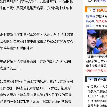
贴图吧
(68789)
品牌两厢新车的“斗秀场”，以吸引时尚、年轻的眼
来的市场中共同掀起消费热潮。[关键词]中级车市
·
听评书
|
郭德纲
·
听小说
|
鬼吹灯1
·
共享区
|
手机病
业垄断月度销量冠军20年的纪录，自主品牌强势
以领略到自主品牌在中高端市场势如破竹的发展态
荣威与南汽名爵的斗法。
揭田壮壮徐帆
·
赵薇被爆已经怀
主品牌轿车也将揭开面纱，这款内部代号为W261
·
李宇春爆遭母逼
底量产及上市。
·
圣诞节明信片八
茶 余 饭
自主品牌轿车年底上市的预演。据悉，这款车可
·
何炅获地产大亨
个排量的发动机，将瞄准东风标致307、卡罗拉、福克斯
·
陈慧琳产后恢复
。南汽名爵在上海车展的展车除3月27日下线的两款
·
殷桃街头休闲装
·
范冰冰红地毯
，还将有一款MG7L车型参展，MG历史上的两款著
·
姚晨与老公素