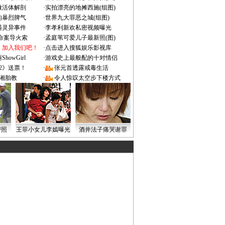
做活体解剖
·
实拍漂亮的地摊西施(组图)
的暴烈脾气
·
世界九大罪恶之城(组图)
遇灵异事件
·
李孝利新欢私密视频曝光
成命案导火索
·
孟庭苇可爱儿子最新照(图)
：加入我们吧！
·
点击进入搜狐娱乐影视库
owGirl
·
游戏史上最般配的十对情侣
2》送票！
·
张元首透露戒毒生活
湘胎教
·
令人惊叹太空步下楼方式
密照
王菲小女儿李嫣曝光
酒井法子痛哭谢罪