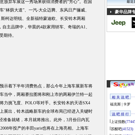
意放弃车展这一秀场来获得消费者的“芳心”。在国
最近
车“林荫大道”、一汽-大众迈腾、东风日产骊威、
豪华品牌
V、斯柯达明锐、全新福特蒙迪欧、长安铃木两厢
时，自主品牌中，华晨的4款家用轿车、奇瑞的A1、
备受期待。
示着下半年消费热点，那么今年上海车展新车将
车当中，两厢赛拉图将和刚上市的两厢伊兰特一起
相 关 说 吧
力挑飞度、POLO等对手。长安铃木的天语SX4
福克斯
|
卡罗
上展出，铃木战略新车的全球布局已经进入关键时
说 吧 排 行
已经准备就绪，本月就将推出。此外，3月份日内瓦
上证指数
(7744
008年投产的丰田yaris也将在上海亮相。上海车
苏醒吧
(41523)