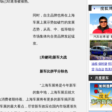
场已经逐渐被催熟。
同时，自主品牌也将在上海
车展上展示势如破竹的发展
态势，从高、中、低等细分
市场集体向合资品牌发起猛
汽车名博:翟 
攻。
帕萨特b6coupe
热点标签：
车
[关键词]新车大战
汽车下乡
沃尔
油税
保时捷
悍
贷
马自达
凯美
新车比拼平分秋色
月度星车
“上海车展将是今年新车
的集中地，上海车展后就大
位消费者期待着。上海车展将有更多的新车揭开面
车展的最大看点，尽管新车效应在国内市场逐渐失