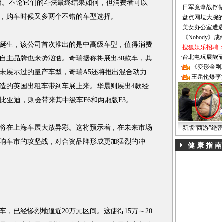
亮相。不论它们的斗法最终结果如何，但消费者可以
·
日军竟拿战俘
，购车时候又多两个不错的车型选择。
·
盘点网坛大腕
·
美女办公室遭
·
《Nobody》
生，该公司首次推出的是中高级车型，值得消费
·
搜狐娱乐招聘
·
台北电玩展靓丽Sh
自主品牌也来势汹汹。奇瑞据称将展出30款车，其
·
《变形金刚
从未展示过的量产车型，奇瑞A5还将推出混合动力
·
王岳伦爆李
造的英国出租车带到车展上来。华晨则展出4款经
比亚迪，则会带来其中级车F6和两厢版F3。
在上海车展大放异彩。这将预示着，在未来市场
新版“西游”绝
响车市的攻坚战，对合资品牌形成更加猛烈的冲
健 康 指 南
，已经惨烈地逼近20万元区间。这使得15万～20