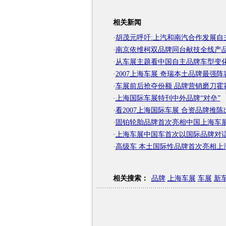
相关新闻
·
胡茂元呼吁:上汽和南汽合作发展自
·
南京依维柯双品牌同台献技全线产
·
从车展主题看中国自主品牌车型变
·
2007上海车展 奇瑞本土品牌最强阵
·
车展前后抢夺份额 品牌营销磨刀霍
·
上海国际车展特刊中外品牌“对垒”
·
看2007上海国际车展 合资品牌推陈
·
固铂轮胎品牌首次亮相中国上海车
·
上海车展中国车首次以国际品牌对
·
高级车 本土国际性品牌首次亮相上
相关搜索：
品牌
上海车展
车展
新