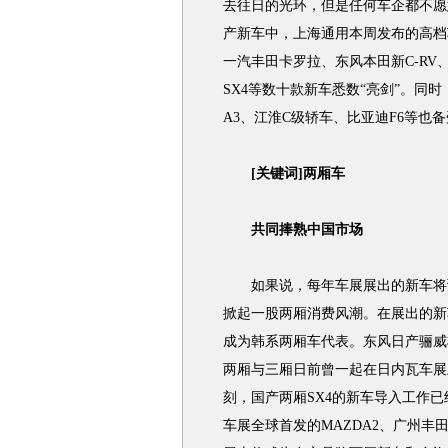
去往日的光环，但是任何车企都不愿
产新车中，上海通用本周发布的高档
一汽丰田卡罗拉、东风本田新C-R
SX4等数十款新车悉数“亮剑”。同
A3、江淮C级轿车、比亚迪F6等也
[关键词]两厢车
共同捧熟中国市场
如果说，每年车展展出的新车将预
掀起一股两厢消费风潮。在展出的新
成为韩系两厢车代表。东风日产骊威将
两厢与三厢日前曾一起在日内瓦车展
刻，国产两厢SX4的新车导入工作
车展全球首发的MAZDA2、广州丰田2