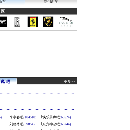
新车
热门新车
专区
说 吧
更多>>
5)
李宇春吧
(104510)
快乐男声吧
(68574)
刘德华吧
(69854)
东方神起吧
(65744)