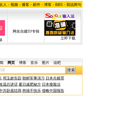
女人
-
视频
-
播客
-
邮件
-
博客
-
BBS
-
我说两句
网友自建DJ专辑
立即下载
版
闻
网页
博客
音乐
图片
说吧
长
邓玉娇失踪
朝鲜军事演习
日本兵赎罪
改温总讲话
夏日减肥秘方
日本瘦脸法
中共卧底结局
慈禧不快乐
侵略中国报告