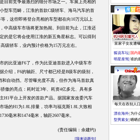
是目前竞争最激烈的细分市场之一。车展上亮相的
的小型车范畴，江淮的首款C级轿车、海马汽车的首
等等，这些即将登台亮相的车型都在向10万元以上
，中高级车市场将更加热闹。到目前为止，江淮还
定的是它将会使用江淮的新五角星标志。可以得到
富家子女友遭
的中高级轿车，业内预计价格为15万元左右。
狐说车坛
|
国内
明星座驾
|
谁的
的比亚迪F6了，作为比亚迪首款进入中级车市
据介绍，F6的轴距、尺寸都已经是B级车的级别，
手动挡和自动挡。尽管曝光度不高，但作为海马首款真
得骄傲的亮点：耗时近3年、耗资4亿多元、具有多
自主H1平台上开发的首款产品。据国家发改委汽车
每天在吞别人
的H1为1.8L排量，功率与福克斯1.8L大致相
漂在海外
|
为什
730毫米和1474毫米，轴距2607毫米。
型男索女
|
晒晒
(责任编辑：余建约)
[
我来说两句
]