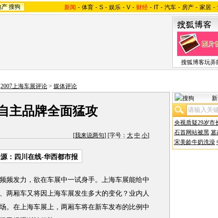
地产
搜狗
新闻
-
体育
-
S
-
娱乐
-
V
-
财经
-
IT
-
汽车
-
房产
-
家居
-
搜狐博客玩弄
>
2007上海车展评论
>
媒体评论
新
 自主品牌全面猛攻
央视质疑29岁市
石首网站被黑
篡
[
我来说两句
] [字号：
大
中
小
]
宋美龄牛奶洗澡
来源：四川在线-华西都市报
频发力，欲在车展中一试身手。上海车展能给中
、两厢车又将因上海车展发生多大的变化？业内人
场。在上海车展上，两厢车将在新车发布的比例中