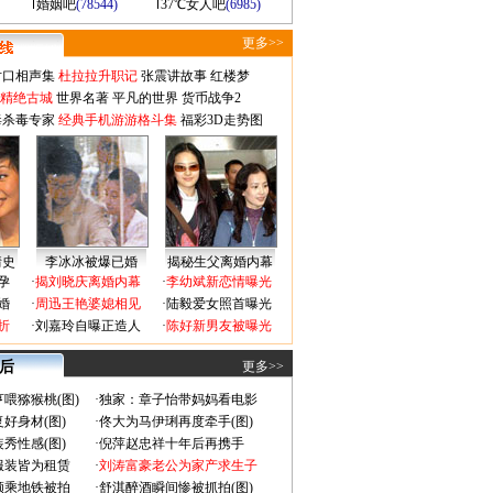
婚姻吧
(78544)
37℃女人吧
(6985)
更多>>
对口相声集
杜拉拉升职记
张震讲故事
红楼梦
-精绝古城
世界名著
平凡的世界
货币战争2
毒杀毒专家
经典手机游游格斗集
福彩3D走势图
情史
李冰冰被爆已婚
揭秘生父离婚内幕
孕
·
揭刘晓庆离婚内幕
·
李幼斌新恋情曝光
婚
·
周迅王艳婆媳相见
·
陆毅爱女照首曝光
折
·
刘嘉玲自曝正造人
·
陈好新男友被曝光
 后
更多>>
喂猕猴桃(图)
·
独家：章子怡带妈妈看电影
好身材(图)
·
佟大为马伊琍再度牵手(图)
秀性感(图)
·
倪萍赵忠祥十年后再携手
服装皆为租赁
·
刘涛富豪老公为家产求生子
颜乘地铁被拍
·
舒淇醉酒瞬间惨被抓拍(图)