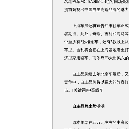
名老爷车MG SA和MGB也将同场
提前窥视出中国自主高端品牌的魅力
上海车展还将宣告江淮轿车正式诞
者期待。此外，奇瑞、吉利和海马等
中至少有3款概念车，还有5款以上
车型。吉利将会把在上海基地隆重打
济型家用轿车。而依靠F3大出风头的
自主品牌继去年北京车展后，又将
竞争中，自主品牌将以强大的阵容打
击。[关键词]中高级车
自主品牌来势汹汹
原本集结在25万元左右的中高级车