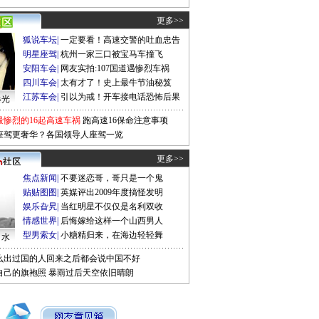
更多>>
狐说车坛
|
一定要看！高速交警的吐血忠告
明星座驾
|
杭州一家三口被宝马车撞飞
安阳车会
|
网友实拍:107国道遇惨烈车祸
四川车会
|
太有才了！史上最牛节油秘笈
江苏车会
|
引以为戒！开车接电话恐怖后果
曝光
最惨烈的16起高速车祸
跑高速16保命注意事项
座驾更奢华？各国领导人座驾一览
更多>>
焦点新闻
|
不要迷恋哥，哥只是一个鬼
贴贴图图
|
英媒评出2009年度搞怪发明
娱乐旮旯
|
当红明星不仅仅是名利双收
情感世界
|
后悔嫁给这样一个山西男人
型男索女
|
小糖精归来，在海边轻轻舞
口水
么出过国的人回来之后都会说中国不好
自己的旗袍照
暴雨过后天空依旧晴朗