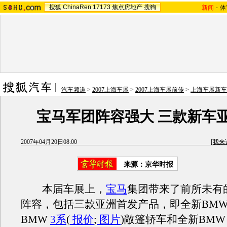
搜狐
ChinaRen
17173
焦点房地产
搜狗
新闻
-
体
汽车频道
>
2007上海车展
>
2007上海车展前传
>
上海车展新车
宝马军团阵容强大 三款新车
2007年04月20日08:00
[
我来
来源：京华时报
本届车展上，
宝马
集团带来了前所未有
阵容，包括三款亚洲首发产品，即全新BMW
BMW
3系
(
报价
;
图片
)敞篷轿车和全新BMW