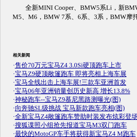
全新MINI Cooper、BMW5系Li，新BM
M5、M6，BMW 7系、6系、3系，BM
相关新闻
·
售价70万元宝马Z4 3.0Si硬顶跑车上市
·
宝马Z9硬顶敞篷跑车 即将亮相上海车展
·
宝马全线出击上海车展!三款车亚洲首发
·
宝马06年亚洲销量创历史新高 增长13.8%
·
神秘跑车--宝马Z9慕尼黑路测曝光(图)
·
向奔驰SL级挑战 宝马新款跑车亮相(图)
·
全新宝马Z4敞篷跑车赞助时装发布炫彩登
·
搜狐谍照小组抢先报道宝马M3双门跑车
·
最快的MotoGP车手将获得新宝马Z4 M跑车