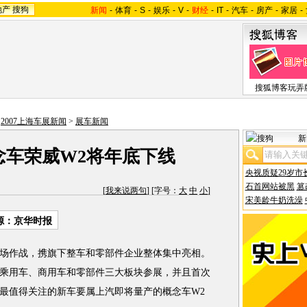
地产
搜狗
新闻
-
体育
-
S
-
娱乐
-
V
-
财经
-
IT
-
汽车
-
房产
-
家居
-
搜狐博客玩弄
>
2007上海车展新闻
>
展车新闻
新
念车荣威W2将年底下线
央视质疑29岁市
石首网站被黑
篡
[
我来说两句
] [字号：
大
中
小
]
宋美龄牛奶洗澡
源：京华时报
场作战，携旗下整车和零部件企业整体集中亮相。
乘用车、商用车和零部件三大板块参展，并且首次
最值得关注的新车要属上汽即将量产的概念车W2