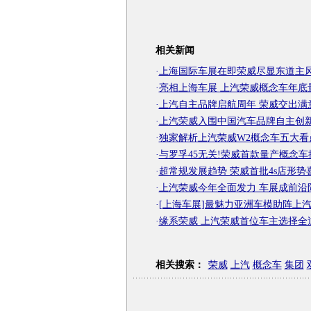
相关新闻
·
上海国际车展在即荣威尽显东道主
·
亮相上海车展 上汽荣威概念车年底
·
上汽自主品牌启航周年 荣威交出满
·
上汽荣威入围中国汽车品牌自主创
·
独家解析上汽荣威W2概念车五大看
·
与罗孚45无关!荣威首款量产概念车
·
超常规发展趋势 荣威首批4s店形势
·
上汽荣威今年全面发力 车展成前沿
·
[上海车展]最魅力亚洲车模助阵上
·
缘系荣威 上汽荣威首位车主选择全
相关搜索：
荣威
上汽
概念车
集团