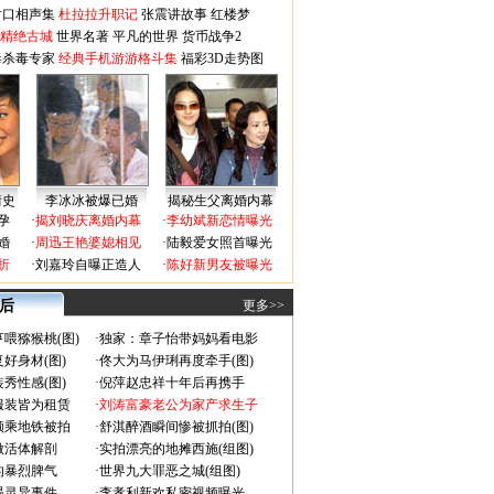
对口相声集
杜拉拉升职记
张震讲故事
红楼梦
-精绝古城
世界名著
平凡的世界
货币战争2
毒杀毒专家
经典手机游游格斗集
福彩3D走势图
情史
李冰冰被爆已婚
揭秘生父离婚内幕
孕
·
揭刘晓庆离婚内幕
·
李幼斌新恋情曝光
婚
·
周迅王艳婆媳相见
·
陆毅爱女照首曝光
折
·
刘嘉玲自曝正造人
·
陈好新男友被曝光
 后
更多>>
喂猕猴桃(图)
·
独家：章子怡带妈妈看电影
好身材(图)
·
佟大为马伊琍再度牵手(图)
秀性感(图)
·
倪萍赵忠祥十年后再携手
服装皆为租赁
·
刘涛富豪老公为家产求生子
颜乘地铁被拍
·
舒淇醉酒瞬间惨被抓拍(图)
做活体解剖
·
实拍漂亮的地摊西施(组图)
的暴烈脾气
·
世界九大罪恶之城(组图)
遇灵异事件
·
李孝利新欢私密视频曝光