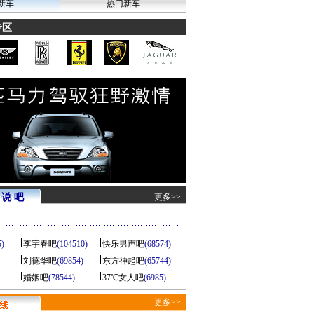
新车
热门新车
专区
说 吧
更多>>
5)
李宇春吧
(104510)
快乐男声吧
(68574)
刘德华吧
(69854)
东方神起吧
(65744)
婚姻吧
(78544)
37℃女人吧
(6985)
更多>>