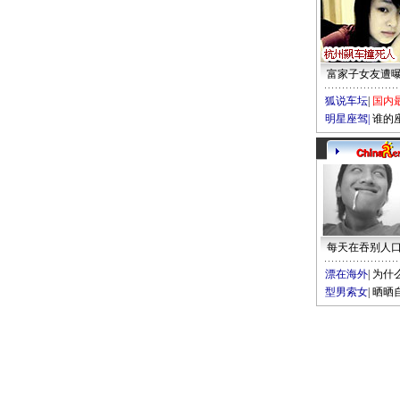
富家子女友遭
狐说车坛
|
国内
明星座驾
|
谁的
每天在吞别人
漂在海外
|
为什
型男索女
|
晒晒