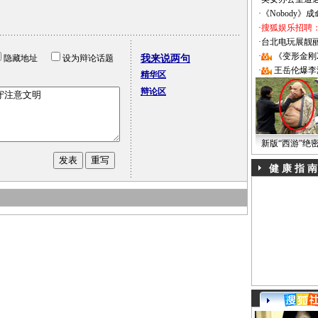
·
《Nobody》
·
搜狐娱乐招聘
·
台北电玩展靓丽Sh
·
《变形金刚
隐藏地址
设为辩论话题
我来说两句
·
王岳伦爆李
精华区
辩论区
新版“西游”绝
健 康 指 南