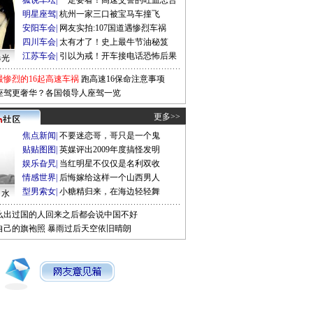
狐说车坛
|
一定要看！高速交警的吐血忠告
明星座驾
|
杭州一家三口被宝马车撞飞
安阳车会
|
网友实拍:107国道遇惨烈车祸
四川车会
|
太有才了！史上最牛节油秘笈
江苏车会
|
引以为戒！开车接电话恐怖后果
曝光
最惨烈的16起高速车祸
跑高速16保命注意事项
座驾更奢华？各国领导人座驾一览
更多>>
焦点新闻
|
不要迷恋哥，哥只是一个鬼
贴贴图图
|
英媒评出2009年度搞怪发明
娱乐旮旯
|
当红明星不仅仅是名利双收
情感世界
|
后悔嫁给这样一个山西男人
型男索女
|
小糖精归来，在海边轻轻舞
口水
么出过国的人回来之后都会说中国不好
自己的旗袍照
暴雨过后天空依旧晴朗