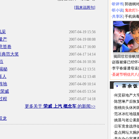
·
听评书
|
郭德纲
[
我来说两句
]
·
听小说
|
鬼吹灯1
·
共享区
|
手机病
风采
2007-04-19 15:56
量产
2007-04-19 08:08
意答卷
2007-04-17 16:00
新典范大奖
2007-04-17 14:14
揭田壮壮徐帆
点
2007-04-16 10:36
·
赵薇被爆已经怀
·
李宇春爆遭母逼
揭秘
2007-04-12 13:51
·
圣诞节明信片八
喜人
2007-04-12 13:48
阵地
2007-04-09 10:14
茶 余 饭
汽荣威
2007-04-05 13:54
·
何炅获地产大亨
过程
2007-03-07 14:18
·
陈慧琳产后恢复
更多关于
荣威 上汽 概念车
的新闻>>
·
殷桃街头休闲装
·
范冰冰红地毯
双龙
·
姚晨与老公素
·
日军竟拿战俘
·
盘点网坛大腕
·
美女办公室遭