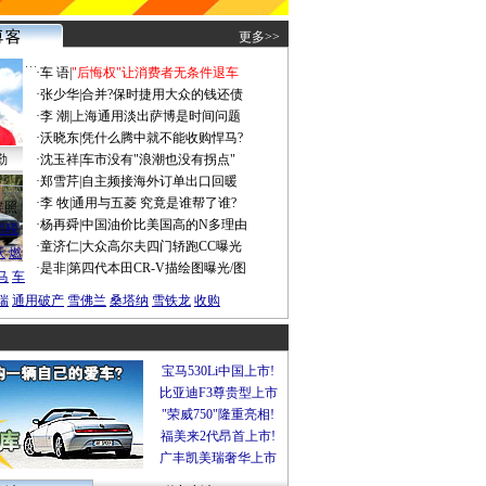
更多>>
·
车 语
|
"后悔权"让消费者无条件退车
·
张少华
|
合并?保时捷用大众的钱还债
·
李 潮
|
上海通用淡出萨博是时间问题
·
沃晓东
|
凭什么腾中就不能收购悍马?
勤
·
沈玉祥
|
车市没有"浪潮也没有拐点"
·
郑雪芹
|
自主频接海外订单出口回暖
·
李 牧
|
通用与五菱 究竟是谁帮了谁?
谍照
·
杨再舜
|
中国油价比美国高的N多理由
船税
·
童济仁
|
大众高尔夫四门轿跑CC曝光
沃
燃
·
是非
|
第四代本田CR-V描绘图曝光/图
马
车
瑞
通用破产
雪佛兰
桑塔纳
雪铁龙
收购
宝马530Li中国上市!
比亚迪F3尊贵型上市
"荣威750"隆重亮相!
福美来2代昂首上市!
广丰凯美瑞奢华上市