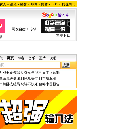
女人
-
视频
-
播客
-
邮件
-
博客
-
BBS
-
我说两句
网友自建DJ专辑
立即下载
版
闻
网页
博客
音乐
图片
说吧
长
邓玉娇失踪
朝鲜军事演习
日本兵赎罪
改温总讲话
夏日减肥秘方
日本瘦脸法
中共卧底结局
慈禧不快乐
侵略中国报告