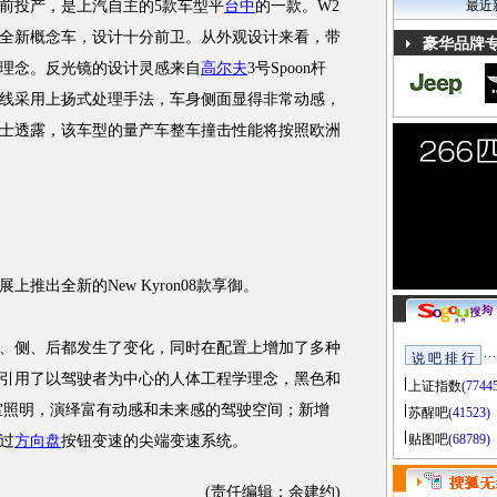
底前投产，是上汽自主的5款车型平
台中
的一款。W2
最近
全新概念车，设计十分前卫。从外观设计来看，带
豪华品牌
理念。反光镜的设计灵感来自
高尔夫
3号Spoon杆
线采用上扬式处理手法，车身侧面显得非常动感，
士透露，该车型的量产车整车撞击性能将按照欧洲
推出全新的New Kyron08款享御。
、侧、后都发生了变化，同时在配置上增加了多种
说 吧 排 行
引用了以驾驶者为中心的人体工程学理念，黑色和
上证指数
(7744
内室照明，演绎富有动感和未来感的驾驶空间；新增
苏醒吧
(41523)
贴图吧
(68789)
过
方向盘
按钮变速的尖端变速系统。
(责任编辑：余建约)