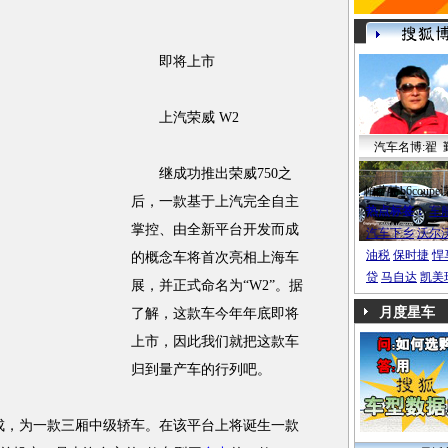
即将上市
上汽荣威 W2
汽车名博:翟 
继成功推出荣威750之
帕萨特b6coupe
后，一款基于上汽完全自主
热点标签：
车
掌控、由全新平台开发而成
汽车下乡
沃尔
油税
保时捷
悍
的概念车将首次亮相上海车
贷
马自达
凯美
展，并正式命名为“W2”。据
月度星车
了解，这款车今年年底即将
上市，因此我们就把这款车
归到量产车的行列吧。
，为一款三厢中级轿车。在该平台上将诞生一款