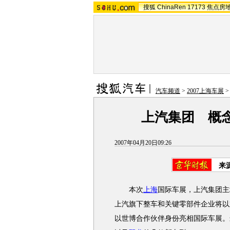
搜狐
ChinaRen
17173
焦点房
汽车频道
>
2007上海车展
上汽集团 概
2007年04月20日09:26
来
本次
上海
国际车展，上汽集团主
上汽旗下整车和关键零部件企业将以
以世博合作伙伴身份亮相国际车展。