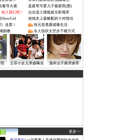
成命案导火索
·
孟庭苇可爱儿子最新照(图)
：加入我们吧！
·
点击进入搜狐娱乐影视库
owGirl
·
游戏史上最般配的十对情侣
2》送票！
·
张元首透露戒毒生活
湘胎教
·
令人惊叹太空步下楼方式
密照
王菲小女儿李嫣曝光
酒井法子痛哭谢罪
更多>>