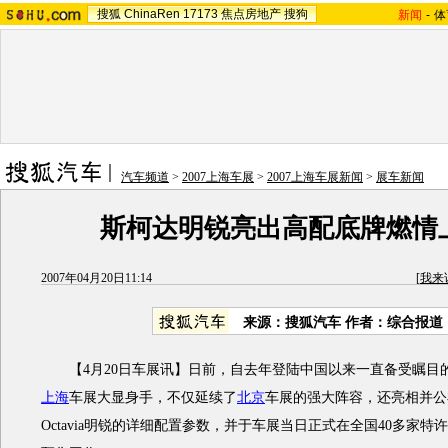
搜狐
ChinaRen
17173
焦点房地产
搜狗
新闻
-
体
汽车频道
>
2007上海车展
>
2007上海车展新闻
>
展车新闻
斯柯达明锐亮出高配底牌燃情
2007年04月20日11:14
[
我来
来源：搜狐汽车 作者：综合报道
【4月20日车展讯】日前，自去年登陆中国以来一直备受瞩目
上海
车展大显身手，不仅延续了
北京
车展的强大阵容，还亮相并公
Octavia明锐的详细配置参数，并于车展当日正式在全国40多家