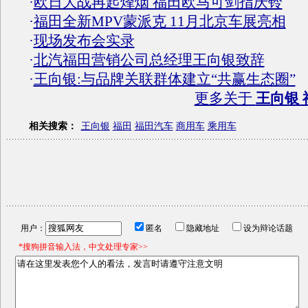
·
欧日大战再起烽烟 福田欧马可剑指庆铃
·
福田全新MPV蒙派克 11月北京车展亮相
·
现场发布会实录
·
北汽福田营销公司总经理王向银致辞
·
王向银:与品牌关联群体建立“共赢生态圈”
更多关于
王向银 
相关搜索：
王向银
福田
福田汽车
商用车
乘用车
用户：
匿名
隐藏地址
设为辩论话题
*搜狗拼音输入法，中文处理专家>>