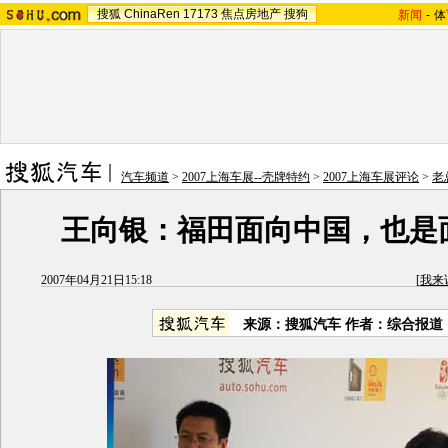
搜狐
ChinaRen
17173
焦点房地产
搜狗
新闻
-
体
汽车频道
>
2007上海车展--壳牌特约
>
2007上海车展评论
>
老
王向银：福田面向中国，也是
2007年04月21日15:18
[
我来
来源：搜狐汽车 作者：综合报道