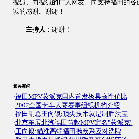
搜狐、向搜狐的广大网友、向支持福田的各
诚的感谢。谢谢！
主持人
：谢谢！
相关新闻
·
福田MPV蒙派克国内首发极具高性价比
·
2007全国卡车大赛赛事组织机构介绍
·
福田副总王向银:顶尖技术就是制胜法宝
·
北京车展北汽福田首款MPV定名"蒙派克"
·
王向银:瞄准高端福田携欧系应对洗牌