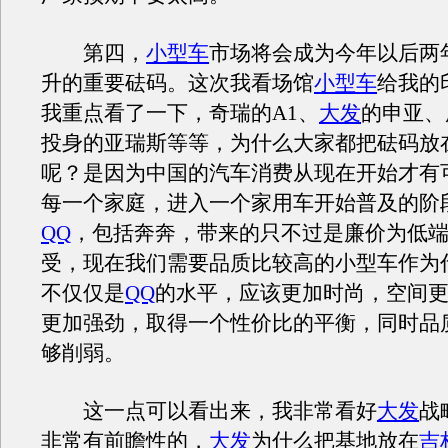
第四，
小型车
市场将会成为今年以后两
升的重要砝码。这次我看场馆
小型车
给我的
我重点看了一下，奇瑞的A1、
大发
的申亚、
投身的亚瑞斯等等，为什么大家都把砝码放
呢？是因为中国的汽车消费从现在开始才有
每一个家庭，进入一个家用车开始普及的阶
QQ
，包括奔奔，带来的只不过是廉价为低
受，现在我们需要品质比较高的小型车作为
不仅仅是
QQ
的水平，应该更加时尚，空间
更加强劲，取得一个性价比的平衡，同时品
够削弱。
这一点可以看出来，我非常看好
大发
战
非常有前瞻性的，
大发
为什么把基地放在
吉