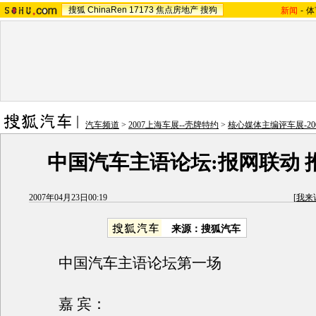
搜狐
ChinaRen
17173
焦点房地产
搜狗
新闻
-
体
汽车频道
>
2007上海车展--壳牌特约
>
核心媒体主编评车展-2
中国汽车主语论坛:报网联动 
2007年04月23日00:19
[
我来
来源：搜狐汽车
中国汽车主语论坛第一场
嘉 宾：