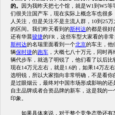
的。
因为我昨天把七个馆，就是W1到W5等
们很关注国产车，现在实际上概念车也很多
人关注，但是关注不是主流人群，10到25
的区间。我们昨天看到的
斯柯达
的都是很好
还有华晨
骏捷
的FR，这些车型大家看的非
斯柯达
的名瑞里面看到一个
北京
的车主，他
辆
保时捷
的
跑车
，大概七八十万元，同时再
辆代步车，就选了明锐了，他们看了以后比
现在14万元左右，就是1.6的，如果14万左
选明锐，所以大家指向非常明确，不是看你
是过眼烟云，最终对中国市场形成影响的还
自主品牌或者合资品牌的新车，这是我的一
印象。
如果具体来说，对于整个竞争态势还有