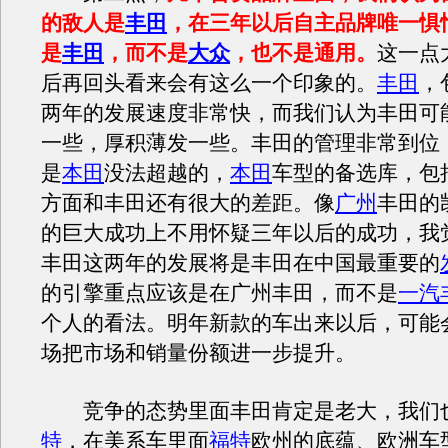
的敌人是
丰田
，在三年以后自主品牌唯一惧
是
丰田
，而不是
大众
，也不是通用。
这一点
后再回头看来会有这么一个印象的。
丰田
，
两年的发展速度非常快，而我们认为丰田可
一些，厚积薄发一些。丰田的管理非常到位
是
本田
没法超越的，
本田
车型的备选库，包
方面和丰田还有很大的差距。像
广州
丰田的
的巨大成功上不用怀疑三年以后的成功，我
丰田这两年的发展将是丰田在中国最重要的
的引擎重点应该是在广州丰田，而不是
一汽
个人的看法。明年新款的车出来以后，可能
场把市场和销量份额进一步提升。
竞争的态势里面丰田肯定是老大，我们
特
，在美系车里面
福特
欧州的底蕴、欧洲车