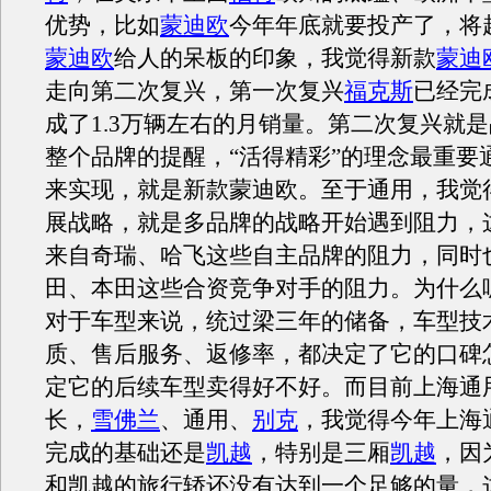
优势，比如
蒙迪欧
今年年底就要投产了，将
蒙迪欧
给人的呆板的印象，我觉得新款
蒙迪
走向第二次复兴，第一次复兴
福克斯
已经完
成了1.3万辆左右的月销量。第二次复兴就
整个品牌的提醒，“活得精彩”的理念最重要
来实现，就是新款蒙迪欧。至于通用，我觉
展战略，就是多品牌的战略开始遇到阻力，
来自奇瑞、哈飞这些自主品牌的阻力，同时
田、本田这些合资竞争对手的阻力。为什么
对于车型来说，统过梁三年的储备，车型技
质、售后服务、返修率，都决定了它的口碑
定它的后续车型卖得好不好。而目前上海通
长，
雪佛兰
、通用、
别克
，我觉得今年上海
完成的基础还是
凯越
，特别是三厢
凯越
，因
和凯越的旅行轿还没有达到一个足够的量，