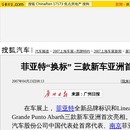
搜狐
ChinaRen
17173
焦点房地产
搜狗
新闻
-
体
汽车频道
>
2007上海车展--壳牌特约
>
2007上海车展新闻
>
展
菲亚特“换标” 三款新车亚洲
2007年04月23日08:13
[
我来
来源：广州日报
在车展上，
菲亚特
全新品牌标识和Linea
Grande Punto Abarth三款新车亚洲首次
汽车股份公司中国代表处首席代表、
南京
菲