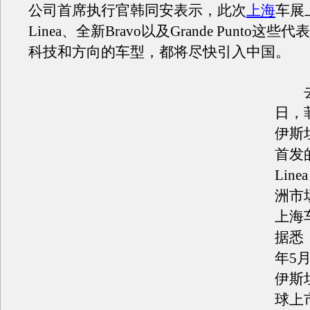
公司首席执行官韩同安表示，此次
上海
车展
Linea、全新Bravo以及Grande Punto这
科技和方向的车型，都将尽快引入中国。
去年
日，
伊斯
首发
Lin
洲市
上海
据悉，
年5
伊斯
球上市