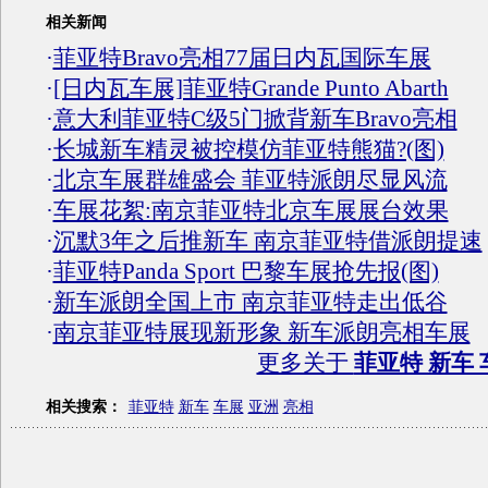
相关新闻
·
菲亚特Bravo亮相77届日内瓦国际车展
·
[日内瓦车展]菲亚特Grande Punto Abarth
·
意大利菲亚特C级5门掀背新车Bravo亮相
·
长城新车精灵被控模仿菲亚特熊猫?(图)
·
北京车展群雄盛会 菲亚特派朗尽显风流
·
车展花絮:南京菲亚特北京车展展台效果
·
沉默3年之后推新车 南京菲亚特借派朗提速
·
菲亚特Panda Sport 巴黎车展抢先报(图)
·
新车派朗全国上市 南京菲亚特走出低谷
·
南京菲亚特展现新形象 新车派朗亮相车展
更多关于
菲亚特 新车 
相关搜索：
菲亚特
新车
车展
亚洲
亮相