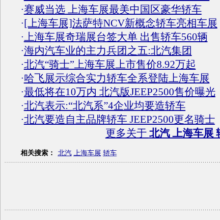
·
赛威当选 上海车展最美中国区豪华轿车
·
[上海车展]法萨特NCV新概念轿车亮相车展
·
上海车展奇瑞展台签大单 出售轿车560辆
·
海内汽车业的主力兵团之五:北汽集团
·
北汽“骑士”上海车展上市售价8.92万起
·
哈飞展示综合实力轿车全系登陆上海车展
·
最低将在10万内 北汽版JEEP2500售价曝光
·
北汽表示:“北汽系”4企业均要造轿车
·
北汽要造自主品牌轿车 JEEP2500更名骑士
更多关于
北汽 上海车展 
相关搜索：
北汽
上海车展
轿车