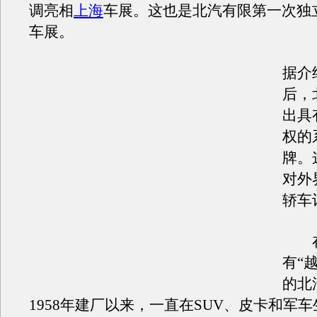
调亮相
上海
车展。这也是北汽有限第一次独
车展。
据介
后，
出具
权的
牌。
对外
轿车
在
有“
的北
1958年建厂以来，一直在SUV、皮卡和军