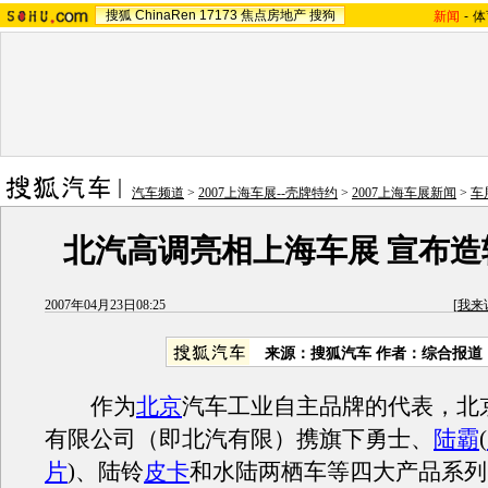
搜狐
ChinaRen
17173
焦点房地产
搜狗
新闻
-
体
汽车频道
>
2007上海车展--壳牌特约
>
2007上海车展新闻
>
车
北汽高调亮相上海车展 宣布造
2007年04月23日08:25
[
我来
来源：搜狐汽车 作者：综合报道
作为
北京
汽车工业自主品牌的代表，北
有限公司（即北汽有限）携旗下勇士、
陆霸
(
片
)、陆铃
皮卡
和水陆两栖车等四大产品系列