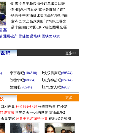
·
郑雪芹
|
自主频接海外订单出口回暖
·
李 牧
|
通用与五菱 究竟是谁帮了谁?
谍照
·
杨再舜
|
中国油价比美国高的N多理由
船税
·
童济仁
|
大众高尔夫四门轿跑CC曝光
沃
燃
·
是非
|
第四代本田CR-V描绘图曝光/图
马
车
瑞
通用破产
雪佛兰
桑塔纳
雪铁龙
收购
说 吧
更多>>
5)
李宇春吧
(104510)
快乐男声吧
(68574)
刘德华吧
(69854)
东方神起吧
(65744)
婚姻吧
(78544)
37℃女人吧
(6985)
更多>>
对口相声集
杜拉拉升职记
张震讲故事
红楼梦
-精绝古城
世界名著
平凡的世界
货币战争2
毒杀毒专家
经典手机游游格斗集
福彩3D走势图