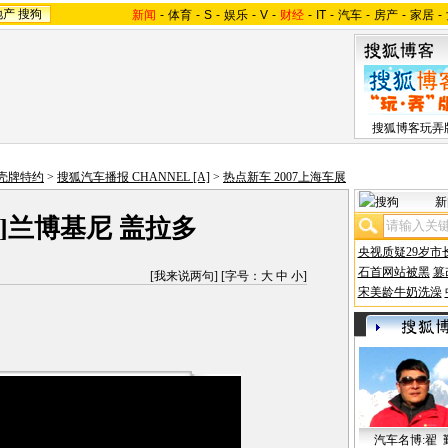
地产
搜狗
新闻
-
体育
-
S
-
娱乐
-
V
-
财经
-
IT
-
汽车
-
房产
-
家居
-
搜狐博客玩弄
-壳牌特约
>
搜狐汽车播报 CHANNEL [A]
>
热点新车 2007上海车展
新
]兰博基尼 盖拉多
央视质疑29岁市
石首网站被黑
篡
[
我来说两句
] [字号：
大
中
小
]
宋美龄牛奶洗澡
汽车名博:翟 