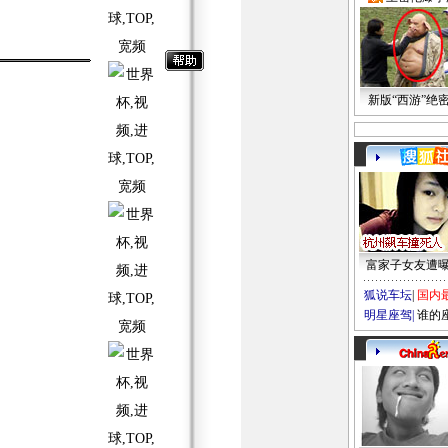
新版“西游”绝
富家子女友遭
狐说车坛
|
国内
明星座驾
|
谁的