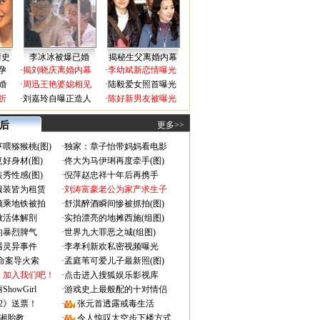
情史
李冰冰被爆已婚
揭秘生父离婚内幕
孕
·
揭刘晓庆离婚内幕
·
李幼斌新恋情曝光
婚
·
周迅王艳婆媳相见
·
陆毅爱女照首曝光
折
·
刘嘉玲自曝正造人
·
陈好新男友被曝光
 后
更多>>
喂猕猴桃(图)
·
独家：章子怡带妈妈看电影
好身材(图)
·
佟大为马伊琍再度牵手(图)
秀性感(图)
·
倪萍赵忠祥十年后再携手
服装皆为租赁
·
刘涛富豪老公为家产求生子
颜乘地铁被拍
·
舒淇醉酒瞬间惨被抓拍(图)
做活体解剖
·
实拍漂亮的地摊西施(组图)
的暴烈脾气
·
世界九大罪恶之城(组图)
遇灵异事件
·
李孝利新欢私密视频曝光
成命案导火索
·
孟庭苇可爱儿子最新照(图)
：加入我们吧！
·
点击进入搜狐娱乐影视库
owGirl
·
游戏史上最般配的十对情侣
2》送票！
·
张元首透露戒毒生活
湘胎教
·
令人惊叹太空步下楼方式