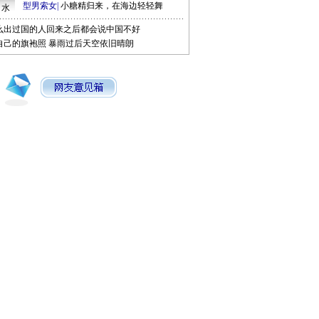
型男索女
|
小糖精归来，在海边轻轻舞
口水
么出过国的人回来之后都会说中国不好
自己的旗袍照
暴雨过后天空依旧晴朗