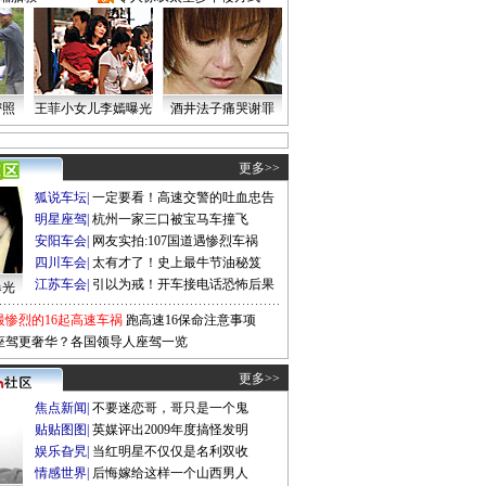
密照
王菲小女儿李嫣曝光
酒井法子痛哭谢罪
更多>>
狐说车坛
|
一定要看！高速交警的吐血忠告
明星座驾
|
杭州一家三口被宝马车撞飞
安阳车会
|
网友实拍:107国道遇惨烈车祸
四川车会
|
太有才了！史上最牛节油秘笈
江苏车会
|
引以为戒！开车接电话恐怖后果
曝光
最惨烈的16起高速车祸
跑高速16保命注意事项
座驾更奢华？各国领导人座驾一览
更多>>
焦点新闻
|
不要迷恋哥，哥只是一个鬼
贴贴图图
|
英媒评出2009年度搞怪发明
娱乐旮旯
|
当红明星不仅仅是名利双收
情感世界
|
后悔嫁给这样一个山西男人