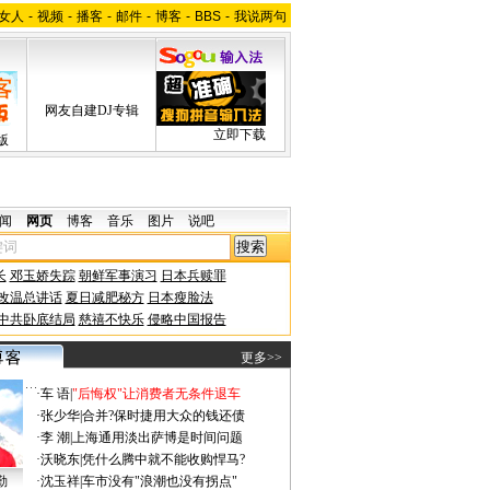
女人
-
视频
-
播客
-
邮件
-
博客
-
BBS
-
我说两句
网友自建DJ专辑
立即下载
版
闻
网页
博客
音乐
图片
说吧
长
邓玉娇失踪
朝鲜军事演习
日本兵赎罪
改温总讲话
夏日减肥秘方
日本瘦脸法
中共卧底结局
慈禧不快乐
侵略中国报告
更多>>
·
车 语
|
"后悔权"让消费者无条件退车
·
张少华
|
合并?保时捷用大众的钱还债
·
李 潮
|
上海通用淡出萨博是时间问题
·
沃晓东
|
凭什么腾中就不能收购悍马?
勤
·
沈玉祥
|
车市没有"浪潮也没有拐点"