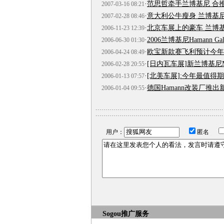
·
范思哲牵手兰博基尼 合
2007-03-16 08:21
·
意大利公牛瘦身 兰博基尼
2007-02-28 08:46
·
北京车展上的豪车 兰博基
2006-11-23 12:39
·
2006兰博基尼Hamann Galla
2006-06-30 01:30
·
欧宝新款赛飞利预计今年6
2006-04-24 08:49
·
[日内瓦车展]新兰博基尼Murc
2006-02-28 20:55
·
[北美车展]:今年最值得
2006-01-13 07:57
·
德国Hamann改装厂推出新兰
2006-01-04 09:55
用户：
匿名
Sogou推广服务