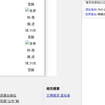
每天在吞别人
漂在海外
|
为什
型男索女
|
晒晒
相关搜索
基尼展台就位
兰博基尼
盖拉多
车获“公牛”标