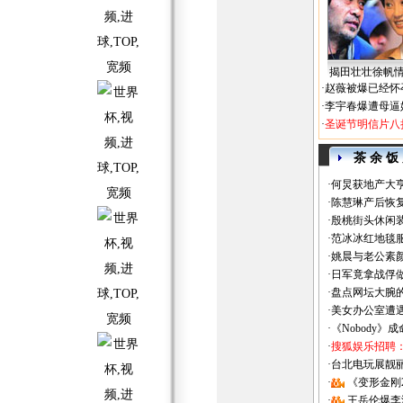
揭田壮壮徐帆
·
赵薇被爆已经怀
·
李宇春爆遭母逼
·
圣诞节明信片八
茶 余 饭
·
何炅获地产大亨
·
陈慧琳产后恢复
·
殷桃街头休闲装
·
范冰冰红地毯
·
姚晨与老公素
·
日军竟拿战俘
·
盘点网坛大腕
·
美女办公室遭
·
《Nobody》
·
搜狐娱乐招聘
·
台北电玩展靓丽Sh
·
《变形金刚
·
王岳伦爆李