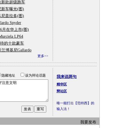
推新款超级跑车
新车曝光(图)
尼盖拉多(图)
rdo Spyder
月在华上市(图)
iela LP64
期待的十款豪车
博基尼Gallardo
更多>>
隐藏地址
设为辩论话题
我来说两句
精华区
辩论区
唯一能打出【范特西】的
输入法！
我要发布