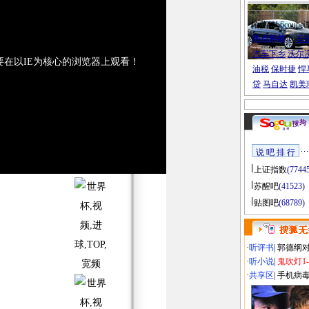
帕萨特b6coupe
热点标签：
车
汽车下乡
沃尔
要在以IE为核心的浏览器上观看！
油税
保时捷
悍
贷
马自达
凯美
说 吧 排 行
上证指数
(7744
苏醒吧
(41523)
贴图吧
(68789)
·
听评书
|
郭德纲
·
听小说
|
鬼吹灯1
·
共享区
|
手机病