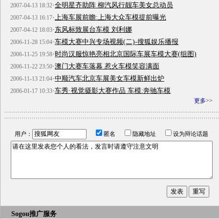
·
全明星齐助阵 柳汽风行靓车美女总动员
2007-04-13 18:32
·
上海车展前瞻:上海大众车模提前曝光
2007-04-13 16:17
·
东风标致展台车模 刘利娜
2007-04-12 18:03
·
车模大赛中兴专场视频(二)-搜狐娱乐播报
2006-11-28 15:04
·
时尚汉服惊艳亮相北京国际车展车模大赛(组图)
2006-11-25 19:58
·
澳门大赛车落幕 惹火车模笑容满面
2006-11-22 23:50
·
中顺汽车北京车展美女车模新鲜出炉
2006-11-13 21:04
·
车秀·视觉摄影大赛作品 车模:奔驰车模
2006-01-17 10:33
更多>>
用户：
匿名
隐藏地址
设为辩论话题
Sogou推广服务