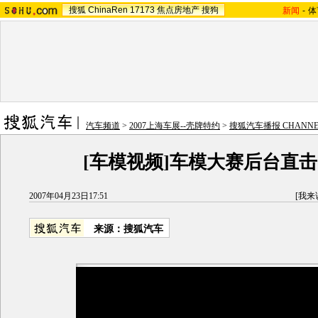
搜狐
ChinaRen
17173
焦点房地产
搜狗
新闻
-
体
汽车频道
>
2007上海车展--壳牌特约
>
搜狐汽车播报 CHANNEL
[车模视频]车模大赛后台直
2007年04月23日17:51
[
我来
来源：搜狐汽车