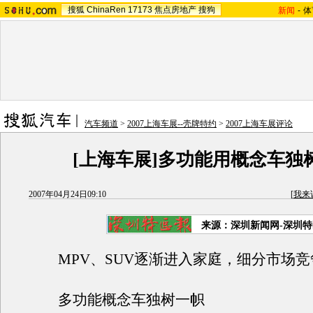
搜狐
ChinaRen
17173
焦点房地产
搜狗
新闻
-
体
汽车频道
>
2007上海车展--壳牌特约
>
2007上海车展评论
[上海车展]多功能用概念车独
2007年04月24日09:10
[
我来
来源：深圳新闻网-深圳特
MPV、SUV逐渐进入家庭，细分市场竞
多功能概念车独树一帜