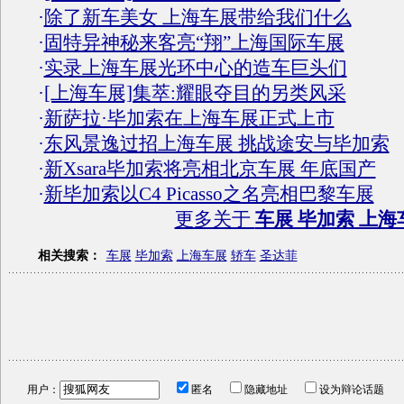
·
除了新车美女 上海车展带给我们什么
·
固特异神秘来客亮“翔”上海国际车展
·
实录上海车展光环中心的造车巨头们
·
[上海车展]集萃:耀眼夺目的另类风采
·
新萨拉·毕加索在上海车展正式上市
·
东风景逸过招上海车展 挑战途安与毕加索
·
新Xsara毕加索将亮相北京车展 年底国产
·
新毕加索以C4 Picasso之名亮相巴黎车展
更多关于
车展 毕加索 上海
相关搜索：
车展
毕加索
上海车展
轿车
圣达菲
用户：
匿名
隐藏地址
设为辩论话题