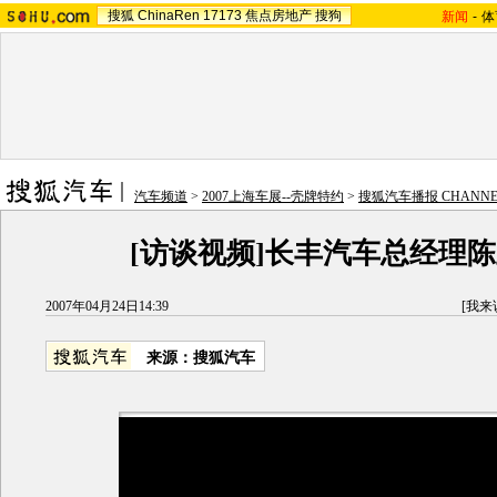
搜狐
ChinaRen
17173
焦点房地产
搜狗
新闻
-
体
汽车频道
>
2007上海车展--壳牌特约
>
搜狐汽车播报 CHANNEL
[访谈视频]长丰汽车总经理
2007年04月24日14:39
[
我来
来源：搜狐汽车