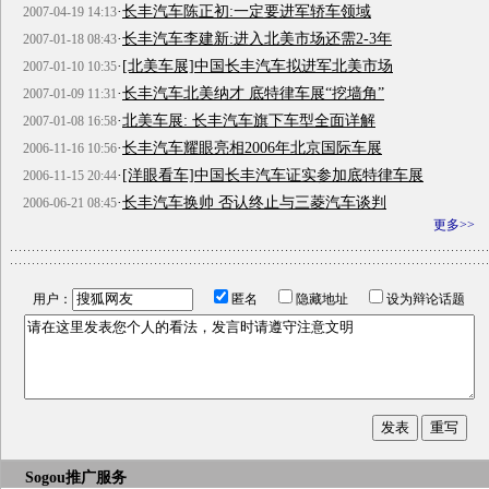
·
长丰汽车陈正初:一定要进军轿车领域
2007-04-19 14:13
·
长丰汽车李建新:进入北美市场还需2-3年
2007-01-18 08:43
·
[北美车展]中国长丰汽车拟进军北美市场
2007-01-10 10:35
·
长丰汽车北美纳才 底特律车展“挖墙角”
2007-01-09 11:31
·
北美车展: 长丰汽车旗下车型全面详解
2007-01-08 16:58
·
长丰汽车耀眼亮相2006年北京国际车展
2006-11-16 10:56
·
[洋眼看车]中国长丰汽车证实参加底特律车展
2006-11-15 20:44
·
长丰汽车换帅 否认终止与三菱汽车谈判
2006-06-21 08:45
更多>>
用户：
匿名
隐藏地址
设为辩论话题
Sogou推广服务