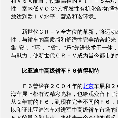
和ＶＳＡ配置，使最高档的Ｖｔｉ－Ｓ实现
性。室内低ＶＯＣ?穴挥发性有机化合物?雪
放达到欧ＩＶ水平，营造和谐环境。
新世代ＣＲ－Ｖ全方位的革新，将运动
性，与轿车的高质感和舒适性完美结合起来
集“安”、“环”、“省”、“乐”先进技术于一体
与魅力，使新世代ＣＲ－Ｖ成为当今都市的
比亚迪中高级轿车Ｆ６值得期待
Ｆ６曾经在２００４年的
北京
车展和２
海车展上都有过精彩亮相，也给观众留下了
从２年前的Ｆ６，到现在完全不同的Ｆ６，
以印证比亚迪汽车对进军中高级轿车市场的
Ｆ６的量产和上市，将代表一个产业的崛起