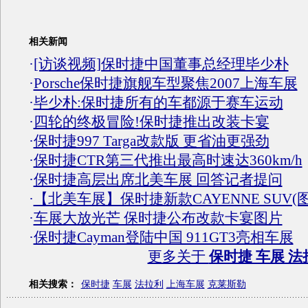
相关新闻
·
[访谈视频]保时捷中国董事总经理毕少朴
·
Porsche保时捷旗舰车型聚焦2007上海车展
·
毕少朴:保时捷所有的车都源于赛车运动
·
四轮的终极冒险!保时捷推出改装卡宴
·
保时捷997 Targa改款版 更省油更强劲
·
保时捷CTR第三代推出最高时速达360km/h
·
保时捷高层出席北美车展 回答记者提问
·
【北美车展】保时捷新款CAYENNE SUV(图
·
车展大放光芒 保时捷公布改款卡宴图片
·
保时捷Cayman登陆中国 911GT3亮相车展
更多关于
保时捷 车展 法
相关搜索：
保时捷
车展
法拉利
上海车展
克莱斯勒