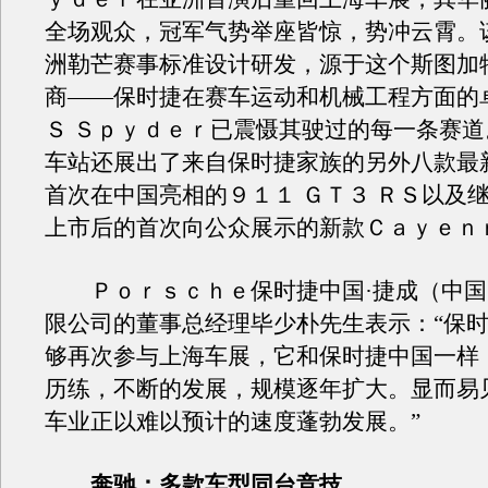
全场观众，冠军气势举座皆惊，势冲云霄。
洲勒芒赛事标准设计研发，源于这个斯图加
商——保时捷在赛车运动和机械工程方面的
Ｓ Ｓｐｙｄｅｒ已震慑其驶过的每一条赛
车站还展出了来自保时捷家族的另外八款最
首次在中国亮相的９１１ ＧＴ３ ＲＳ以及
上市后的首次向公众展示的新款Ｃａｙｅｎ
Ｐｏｒｓｃｈｅ保时捷中国·捷成（中国
限公司的董事总经理毕少朴先生表示：“保
够再次参与上海车展，它和保时捷中国一样
历练，不断的发展，规模逐年扩大。显而易
车业正以难以预计的速度蓬勃发展。”
奔驰：多款车型同台竞技