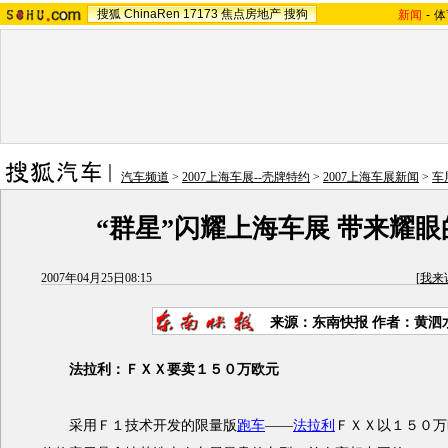
搜狐
ChinaRen
17173
焦点房地产
搜狗
新闻
-
体
汽车频道
>
2007上海车展--壳牌特约
>
2007上海车展新闻
>
车
“群星”闪耀上海车展 带来耀
2007年04月25日08:15
[
我来
来源：东南快报 作者：黄泗
法拉利：ＦＸＸ要卖１５０万欧元
采用Ｆ１技术开发的限量版
跑车
——
法拉利
ＦＸＸ以１５０万