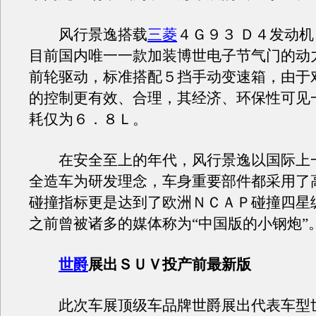
风行景逸搭载
三菱
４Ｇ９３ Ｄ４发动
目前国内唯一一款加装博世电子节气门的动
前轮驱动，标准搭配５挡手动变速箱，由于
的控制更有效、合理，其经济、环保性可见
耗仅为６．８Ｌ。
在安全至上的年代，风行景逸以国际上
全造车为研发理念，车身重要部件都采用了
碰撞指标更是达到了欧洲ＮＣＡＰ碰撞四星
之前曾被诸多的媒体称为“中国版的小钢炮”
世爵
展出ＳＵＶ投产前最新版
此次车展顶级车品牌世爵展出代表车型