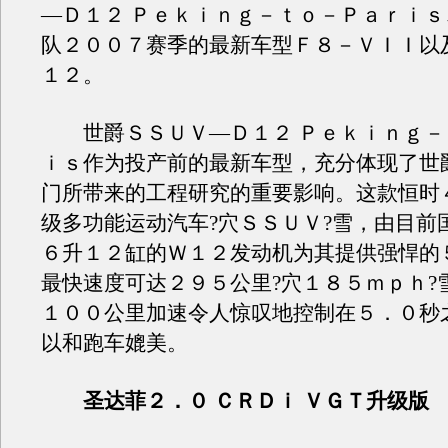
—Ｄ１２ Ｐｅｋｉｎｇ－ｔｏ－Ｐａｒｉ
队２００７赛季的最新车型Ｆ８－ＶＩＩ以
１２。
世爵ＳＳＵＶ—Ｄ１２ Ｐｅｋｉｎｇ－
ｉｓ作为投产前的最新车型，充分体现了世
门所带来的工程研究的重要影响。这款恒时
级多功能运动汽车?穴ＳＳＵＶ?雪，由目前
６升１２缸的Ｗ１２发动机为其提供强悍的
最快速度可达２９５公里?穴１８５ｍｐｈ?
１００公里加速令人惊叹地控制在５．０秒
以和跑车媲美。
圣达菲２．０ ＣＲＤｉ ＶＧＴ升级版