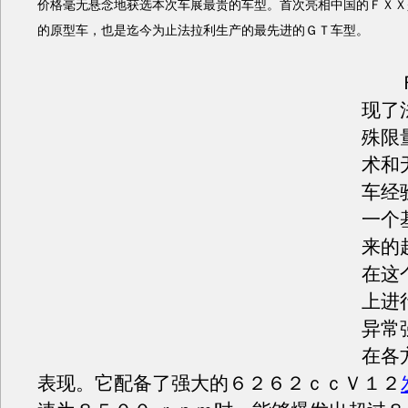
价格毫无悬念地获选本次车展最贵的车型。首次亮相中国的ＦＸＸ
的原型车，也是迄今为止法拉利生产的最先进的ＧＴ车型。
Ｆ
现了
殊限
术和
车经
一个
来的
在这
上进
异常
在各
表现。它配备了强大的６２６２ｃｃＶ１２