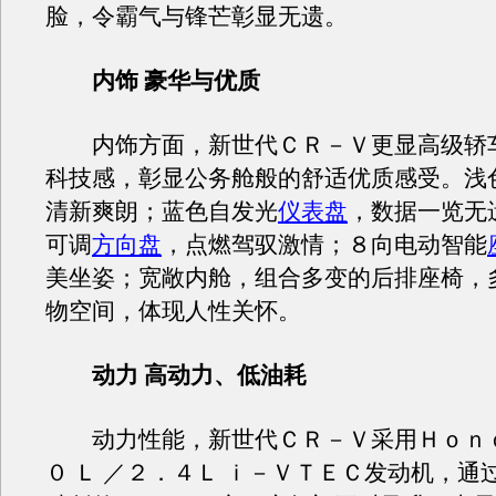
脸，令霸气与锋芒彰显无遗。
内饰 豪华与优质
内饰方面，新世代ＣＲ－Ｖ更显高级轿
科技感，彰显公务舱般的舒适优质感受。浅
清新爽朗；蓝色自发光
仪表盘
，数据一览无
可调
方向盘
，点燃驾驭激情；８向电动智能
美坐姿；宽敞内舱，组合多变的后排座椅，
物空间，体现人性关怀。
动力 高动力、低油耗
动力性能，新世代ＣＲ－Ｖ采用Ｈｏｎｄ
０ Ｌ ／２．４Ｌ ｉ－ＶＴＥＣ发动机，通