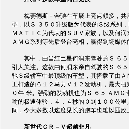
梅赛德斯－奔驰在车展上亮点颇多，共
型，以Ｓ ３５０升级版为代表的Ｓ级系列，
ＭＡＴＩＣ为代表的ＳＵＶ家族，以及何润
ＡＭＧ系列等先后登台亮相，赢得到场媒体
其中，由当红巨星何润东驾驶的Ｓ ６５ 
引人关注。这款由何润东亲自驾驶的Ｓ ６５
驰Ｓ级轿车中最顶级的车型，其搭载了由Ａ
工打造的６１２马力Ｖ１２发动机，最大扭
０牛·米。强劲的发动机也为Ｓ ６５ ＡＭＧ
喻的极速体验，４．４秒的０到１００公里
间，令大多数以速度见长的跑车也难以匹敌
新世代ＣＲ－Ｖ超越非凡