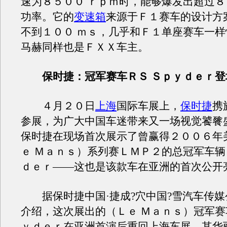
速为８５００ ｒｐｍ时，能够爆发出超过８
功率。它的
变速箱
来源于Ｆ１赛车的设计方
不到１００ ｍｓ，几乎和Ｆ１单座赛车一样
马赫同样也是ＦＸＸ车主。
保时捷：冠军赛车ＲＳ Ｓｐｙｄｅｒ登
４月２０日
上海
国际车展上，
保时捷
携
参展，为广大中国车迷带来又一场视觉饕餮
保时捷在现场首次展示了曾赢得２００６年
ｅ Ｍａｎｓ）系列赛ＬＭＰ２的总冠军车辆
ｄｅｒ——这也是该款车在亚洲的首次公开
据保时捷中国·捷成?穴中国?雪汽车传媒
介绍，这次展出的（Ｌｅ Ｍａｎｓ）冠军赛
ｙｄｅｒ在亚洲首演后重回上海车展，其华