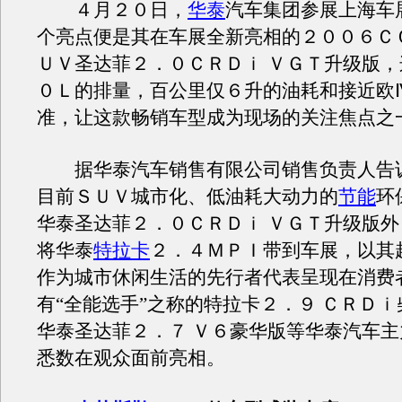
４月２０日，
华泰
汽车集团参展上海车
个亮点便是其在车展全新亮相的２００６Ｃ
ＵＶ圣达菲２．０ＣＲＤｉ ＶＧＴ升级版
０Ｌ的排量，百公里仅６升的油耗和接近欧
准，让这款畅销车型成为现场的关注焦点之
据华泰汽车销售有限公司销售负责人告
目前ＳＵＶ城市化、低油耗大动力的
节能
环
华泰圣达菲２．０ＣＲＤｉ ＶＧＴ升级版
将华泰
特拉卡
２．４ＭＰＩ带到车展，以其
作为城市休闲生活的先行者代表呈现在消费
有“全能选手”之称的特拉卡２．９ ＣＲＤ
华泰圣达菲２．７ Ｖ６豪华版等华泰汽车
悉数在观众面前亮相。