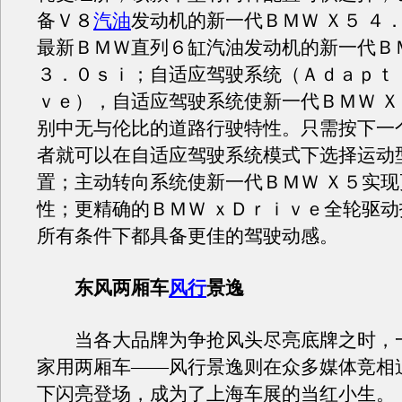
备Ｖ８
汽油
发动机的新一代ＢＭＷ Ｘ５ ４
最新ＢＭＷ直列６缸汽油发动机的新一代ＢＭ
３．０ｓｉ；自适应驾驶系统（Ａｄａｐｔ
ｖｅ），自适应驾驶系统使新一代ＢＭＷ 
别中无与伦比的道路行驶特性。只需按下一
者就可以在自适应驾驶系统模式下选择运动
置；主动转向系统使新一代ＢＭＷ Ｘ５实
性；更精确的ＢＭＷ ｘＤｒｉｖｅ全轮驱
所有条件下都具备更佳的驾驶动感。
东风两厢车
风行
景逸
当各大品牌为争抢风头尽亮底牌之时，
家用两厢车——风行景逸则在众多媒体竞相
下闪亮登场，成为了上海车展的当红小生。