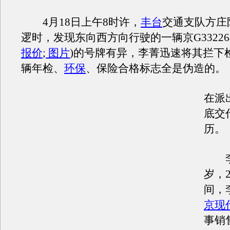
4月18日上午8时许，
丰台
交通支队方庄
逻时，发现东向西方向行驶的一辆京G3322
报价
;
图片
)的号牌有异，李菁迅速将其拦下
辆年检、
环保
、保险合格标志全是伪造的。
在派
底交
历。
李飞
岁，2
间，
京现
事销