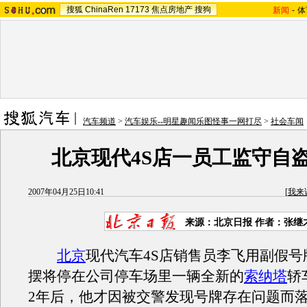
搜狐
ChinaRen
17173
焦点房地产
搜狗
新闻
-
体
汽车频道
>
汽车娱乐--明星趣闻乐图怪事一网打尽
>
社会车闻
北京现代4S店一员工监守自
2007年04月25日10:41
[
我来
来源：北京日报 作者：张继
北京
现代汽车4S店销售员李飞用副假号
摆将停在公司停车场里一辆全新的
索纳塔
轿
2年后，他才因被交警发现号牌存在问题而