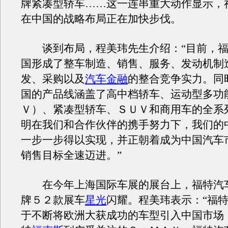
牌紧凑型轿车……这一连串重大动作显示，
在中国的战略布局正在加快步伐。
谈到布局，程美玮先生介绍：“目前，福
国形成了整车制造、销售、服务、发动机制
发、采购以及
汽车金融
的整合竞争实力。同
国的产品线涵盖了高中档轿车、运动型多功
Ｖ）、紧凑型轿车、ＳＵＶ和商用车的全系
明在我们和合作伙伴的携手努力下，我们的
一步一步得以实现，并正朝着成为中国汽车
销售目标全速迈进。”
在今年上海国际车展的展台上，福特汽
牌５２款展车
星光
闪耀。程美玮表示：“福
于不断将欧洲大获成功的车型引入中国市场