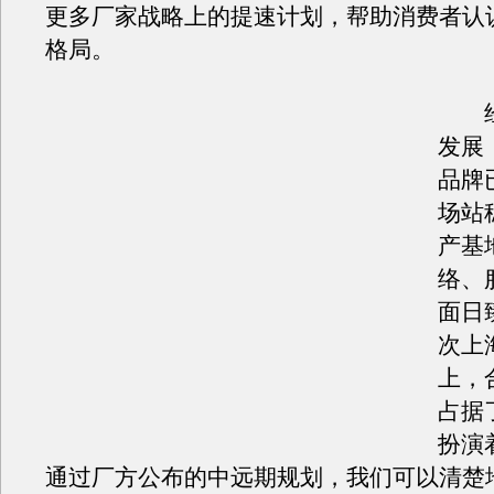
更多厂家战略上的提速计划，帮助消费者认
格局。
经
发展
品牌
场站
产基
络、
面日
次上
上，
占据
扮演
通过厂方公布的中远期规划，我们可以清楚