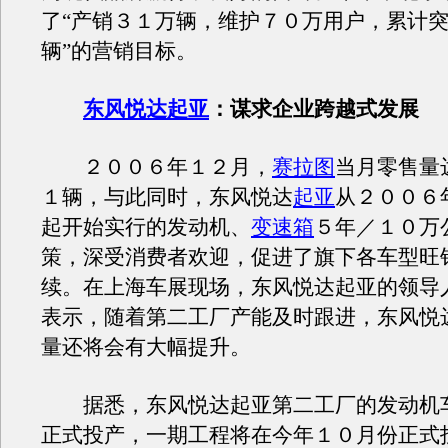
了“产销３１万辆，维护７０万用户，累计
辆”的营销目标。
东风悦达起亚
：谋求企业跨越式发展
２００６年１２月，
赛拉图
当月零售量
１辆，与此同时，东风悦达
起亚
从２００６
起开始实行的发动机、
变速箱
５年／１０万
策，深受消费者欢迎，促进了旗下各车型旺
续。在上海车展现场，东风悦达起亚的领导
表示，随着第二工厂产能及时跟进，东风悦
量还将会有大幅提升。
据悉，东风悦达起亚第二工厂的发动机
正式投产，一期工程将在今年１０月份正式