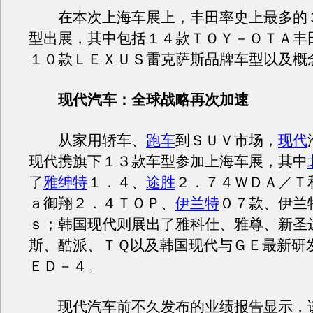
在本次上海车展上，丰田率史上最多的
型出展，其中包括１４款ＴＯＹ－ＯＴＡ丰
１０款ＬＥＸＵＳ雷克萨斯品牌车型以及概
现代汽车：全球战略再次加速
从家用轿车、
跑车
到ＳＵＶ市场，
现代
现代携旗下１３款车型参加上海车展，其中
了
雅绅特
１．４、
途胜
２．７４ＷＤＡ／Ｔ
ａ御翔２．４ＴＯＰ、
伊兰特
０７款、伊兰
ｓ；韩国现代则展出了雅科仕、雅尊、新圣
斯、酷派、ＴＱ以及韩国现代与ＧＥ最新研
ＥＤ－４。
现代汽车前不久发布的业绩报告显示，