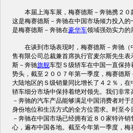
本届上海车展，梅赛德斯－奔驰携２０
这是梅赛德斯－奔驰在中国市场倾力投入的
是梅赛德斯－奔驰在
豪华车
领域强劲实力的
在谈到市场表现时，梅赛德斯－奔驰（
售有限公司总裁兼首席执行官麦尔斯先生表
斯－奔驰
旗舰
车型Ｓ级轿车在中国一直保持
势头，截至２００７年第一季度，梅赛德斯
大陆地区的Ｓ级销量同比增长了４２％，在
轿车细分市场中保持着绝对领先。我们非常
－奔驰的汽车产品能够满足中国消费者对于
身份地位和生活方式的全方位需求。时至今
－奔驰在中国市场已经拥有近８０家特许销
心，遍布中国各地。截至今年第一季度，梅