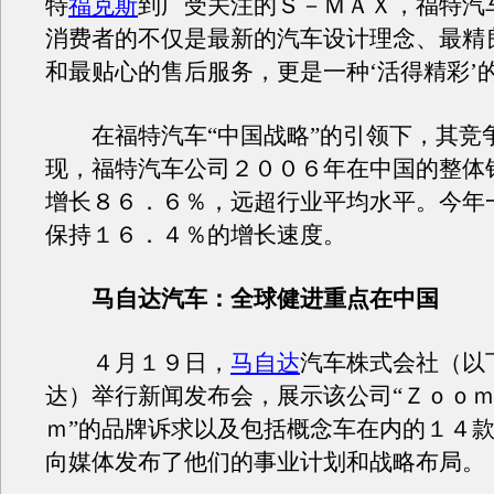
特
福克斯
到广受关注的Ｓ－ＭＡＸ，福特汽
消费者的不仅是最新的汽车设计理念、最精
和最贴心的售后服务，更是一种‘活得精彩’
在福特汽车“中国战略”的引领下，其竞
现，福特汽车公司２００６年在中国的整体
增长８６．６％，远超行业平均水平。今年
保持１６．４％的增长速度。
马自达汽车：全球健进重点在中国
４月１９日，
马自达
汽车株式会社（以
达）举行新闻发布会，展示该公司“Ｚｏｏ
ｍ”的品牌诉求以及包括概念车在内的１４
向媒体发布了他们的事业计划和战略布局。