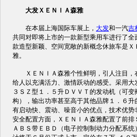
大发ＸＥＮＩＡ森雅
在本届上海国际车展上，
大发
和一汽
吉
共同对即将上市的一款新型乘用车进行了全
款造型新颖、空间宽敞的新概念休旅车是Ｘ
雅。
ＸＥＮＩＡ森雅个性鲜明，引人注目，
给人以充满活力、激情跃动的感受。采用大
３ＳＺ型１．５升ＤＶＶＴ的发动机（可变
构），输出功率甚至高于其他品牌１．６升
有启动快、震动、噪音小的优点，技术优势
安全配置方面，ＸＥＮＩＡ森雅配置了前排
ＡＢＳ带ＥＢＤ（电子控制制动力分配系统