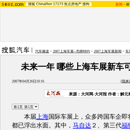
搜狐
ChinaRen
17173
焦点房地产
搜狗
新闻
-
体
汽车频道
>
2007上海车展--壳牌特约
>
2007上海车展新闻
>
车
未来一年 哪些上海车展新车
2007年04月26日10:16
[
我来
来源：大河网-大河报 作者：解元
本届
上海
国际车展上，众多跨国车企即
都已浮出水面。其中，
马自达
２、第三代
福