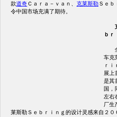
款
道奇
Ｃａｒａ－ｖａｎ、
克莱斯勒
Ｓｅｂ
令中国市场充满了期待。
ｂｒ
全
车克
ｒｉ
展上
是其
国，
左右
厂生
莱斯勒Ｓｅｂｒｉｎｇ的设计灵感来自２０