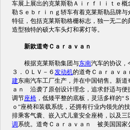
车展上展出的克莱斯勒Ａｉｒｆｌｉｔｅ概
勒Ｓｅｂｒｉｎｇ轿车有着克莱斯勒品牌与
特征，包括克莱斯勒格栅标志，独一无二的
造型独特的硕大车头灯和雾灯等。
新款道奇Ｃａｒａｖａｎ
根据克莱斯勒集团与
东南
汽车的协议，
３．０ＬＶ－６
发动机
的道奇Ｃａｒａｖａ
建
东南汽车工厂生产，并在中国销售。新道
ａｎ 沿袭了原创设计理念，追求舒适与便
调节
座椅
，低矮平整的底板，灵活多样的“
ｏ”座椅和装载系统，还拥有行业内领先的
排乘客气囊、嵌入式儿童安全座椅，以及三
调
系统。道奇Ｃａｒａｖａｎ 被美国国家