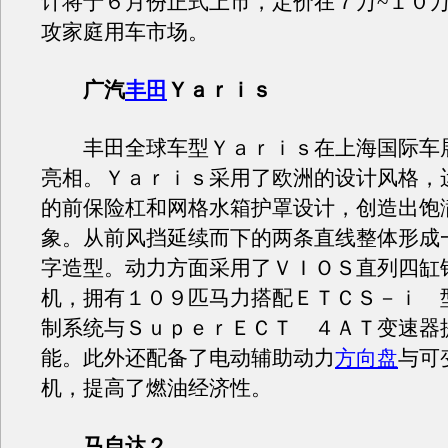
计将于６月份正式上市，定价在７万~１０
攻家庭用车市场。
广汽
丰田
Ｙａｒｉｓ
丰田全球车型Ｙａｒｉｓ在上海国际车
亮相。Ｙａｒｉｓ采用了欧洲的设计风格，
的前保险杠和网格水箱护罩设计，创造出饱
象。从前风挡延续而下的两条直线整体形成
字造型。动力方面采用了ＶＩＯＳ直列四缸
机，拥有１０９匹马力搭配ＥＴＣＳ－ｉ 
制系统与ＳｕｐｅｒＥＣＴ ４ＡＴ变速器
能。此外还配备了电动辅助动力
方向盘
与可
机，提高了燃油经济性。
马自达２