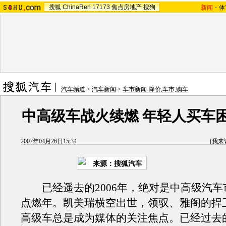
搜狐
ChinaRen
17173
焦点房地产
搜狗
新闻
-
体
汽车频道
>
汽车新闻
>
车市新闻-降价,车市,购车
中高级车战火续燃 年轻人买车
2007年04月26日15:34
[
我来
来源：搜狐汽车
已经遥去的2006年，绝对是中高级汽车
点燃年。凯美瑞横空出世，领驭、雅阁的捍
高级车总是成为媒体的关注焦点。已经过去的