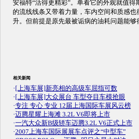
安福特“活得更精彩”。单看它的外观就值得
的流线线条又带着力量，车内空间和质感也
升。但前提是原先最被诟病的油耗问题能够
相关新闻
·
[上海车展]新亮相的高级车屈指可数
·
[上海车展]大众展台 车型夺目车模抢眼
·
专注 专心 专业 12届上海国际车展风云榜
·
迈腾星耀上海滩 3.2L V6即将上市
·
一汽大众新B级轿车迈腾3.2L V6正式上市
·
2007上海车国际展展车点评之“中型车”