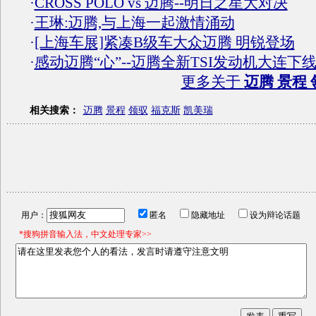
·
CROSS POLO vs 迈腾--明日之星大对决
·
王琳:迈腾,与上海一起激情涌动
·
[上海车展]紧凑B级车大众迈腾 明锐登场
·
感动迈腾“心”--迈腾全新TSI发动机大连下
更多关于
迈腾 景程 
相关搜索：
迈腾
景程
领驭
福克斯
凯美瑞
用户：
匿名
隐藏地址
设为辩论话题
*搜狗拼音输入法，中文处理专家>>