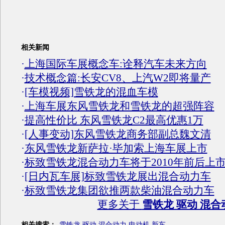
相关新闻
·
上海国际车展概念车:诠释汽车未来方向
·
技术概念篇:长安CV8、上汽W2即将量产
·
[车模视频]雪铁龙的混血车模
·
上海车展东风雪铁龙和雪铁龙的超强阵容
·
提高性价比 东风雪铁龙C2最高优惠1万
·
[人事变动]东风雪铁龙商务部副总魏文清
·
东风雪铁龙新萨拉·毕加索上海车展上市
·
标致雪铁龙混合动力车将于2010年前后上
·
[日内瓦车展]标致雪铁龙展出混合动力车
·
标致雪铁龙集团欲推两款柴油混合动力车
更多关于
雪铁龙 驱动 混合
相关搜索：
雪铁龙
驱动
混合动力
电动机
新车