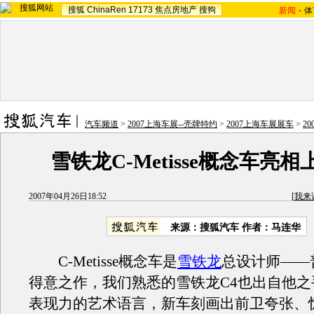
搜狐
ChinaRen
17173
焦点房地产
搜狗
新闻
-
体
汽车频道
>
2007上海车展--壳牌特约
>
2007上海车展展车
>
2
雪铁龙C-Metisse概念车亮
2007年04月26日18:52
[
我来
来源：搜狐汽车 作者：马连华
C-Metisse概念车是
雪铁龙
总设计师——
得意之作，我们熟悉的雪铁龙C4也出自他之
表现力的艺术语言，新车刻画出前卫夸张、