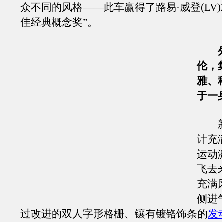
众不同的风格——此车赢得了路易·威登(LV)2
佳经典概念奖”。
伦，
雅、
于一
新
计充
运动
飞去
充满
侧进
过改进的双人字形格栅、镶有镀铬饰条的
发