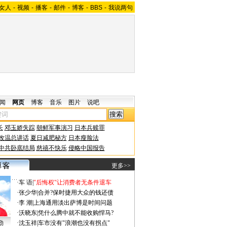
女人
-
视频
-
播客
-
邮件
-
博客
-
BBS
-
我说两句
闻
网页
博客
音乐
图片
说吧
长
邓玉娇失踪
朝鲜军事演习
日本兵赎罪
改温总讲话
夏日减肥秘方
日本瘦脸法
中共卧底结局
慈禧不快乐
侵略中国报告
更多>>
·
车 语
|
"后悔权"让消费者无条件退车
·
张少华
|
合并?保时捷用大众的钱还债
·
李 潮
|
上海通用淡出萨博是时间问题
·
沃晓东
|
凭什么腾中就不能收购悍马?
勤
·
沈玉祥
|
车市没有"浪潮也没有拐点"