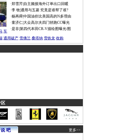
·
郑雪芹
|
自主频接海外订单出口回暖
·
李 牧
|
通用与五菱 究竟是谁帮了谁?
谍照
·
杨再舜
|
中国油价比美国高的N多理由
船税
·
童济仁
|
大众高尔夫四门轿跑CC曝光
沃
燃
·
是非
|
第四代本田CR-V描绘图曝光/图
马
车
瑞
通用破产
雪佛兰
桑塔纳
雪铁龙
收购
专区
说 吧
更多>>