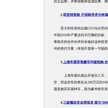
自主品牌。并希望媒体促成此事。搜
2.
菲亚特宣称 不排除寻求与奇
意大利菲亚特总裁CEO马尔乔内
中国2010年产量达到30万辆的目
果南京的合作伙伴尚未做好这种投资
伴的替代方案（奇瑞不是唯一可能的
3.
上海车展所售豪车均被抢购 
上海车展向观众开放仅三天，展
空，而这些车的售价从200万元到1
愿意购买车展样车，因为豪华轿车讲
4.
三款概念车全球首发 吸引700