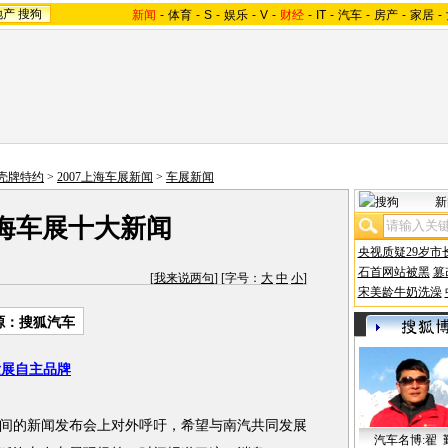
地产
搜狗
新闻
-
体育
-
S
-
娱乐
-
V
-
财经
-
IT
-
汽车
-
房产
-
家居
-
-壳牌特约
>
2007上海车展新闻
>
车展新闻
新
上海车展十大新闻
央视质疑29岁市
石首网站被黑
篡
[
我来说两句
] [字号：
大
中
小
]
宋美龄牛奶洗澡
源：搜狐汽车
发展自主品牌
的新闻发布会上对外呼吁，希望与南汽共同发展
汽车名博:翟 