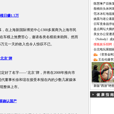
·
陈慧琳产后恢复
·
殷桃街头休闲装
·
范冰冰红地毯
日赚1.5万
·
姚晨与老公素
·
日军竟拿战俘
·
盘点网坛大腕
，在上海新国际博览中心1300多展商为上海市民
·
美女办公室遭
在车模上煞费苦心，邀请各类名模前来助阵。然而
·
《Nobody》
.5万元一天的收入也令人惊叹不已。
·
搜狐娱乐招聘
·
台北电玩展靓丽Sh
·
《变形金刚
北京’牌
·
王岳伦爆李
好了名字——‘北京’牌，并将在2008年推向市
现代董事长徐和谊在接受本报在内的少数几家媒体
新版“西游”绝
现整体上市。
健 康 指 南
展确认国产