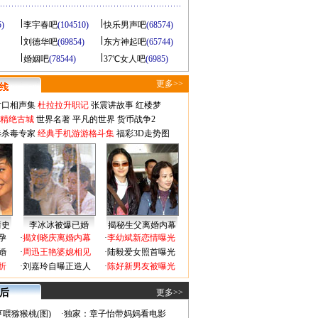
5)
李宇春吧
(104510)
快乐男声吧
(68574)
刘德华吧
(69854)
东方神起吧
(65744)
婚姻吧
(78544)
37℃女人吧
(6985)
更多>>
对口相声集
杜拉拉升职记
张震讲故事
红楼梦
-精绝古城
世界名著
平凡的世界
货币战争2
毒杀毒专家
经典手机游游格斗集
福彩3D走势图
情史
李冰冰被爆已婚
揭秘生父离婚内幕
孕
·
揭刘晓庆离婚内幕
·
李幼斌新恋情曝光
婚
·
周迅王艳婆媳相见
·
陆毅爱女照首曝光
折
·
刘嘉玲自曝正造人
·
陈好新男友被曝光
 后
更多>>
喂猕猴桃(图)
·
独家：章子怡带妈妈看电影