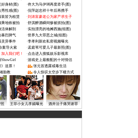
好身材(图)
·
佟大为马伊琍再度牵手(图)
秀性感(图)
·
倪萍赵忠祥十年后再携手
服装皆为租赁
·
刘涛富豪老公为家产求生子
颜乘地铁被拍
·
舒淇醉酒瞬间惨被抓拍(图)
做活体解剖
·
实拍漂亮的地摊西施(组图)
的暴烈脾气
·
世界九大罪恶之城(组图)
遇灵异事件
·
李孝利新欢私密视频曝光
成命案导火索
·
孟庭苇可爱儿子最新照(图)
：加入我们吧！
·
点击进入搜狐娱乐影视库
owGirl
·
游戏史上最般配的十对情侣
2》送票！
·
张元首透露戒毒生活
湘胎教
·
令人惊叹太空步下楼方式
密照
王菲小女儿李嫣曝光
酒井法子痛哭谢罪