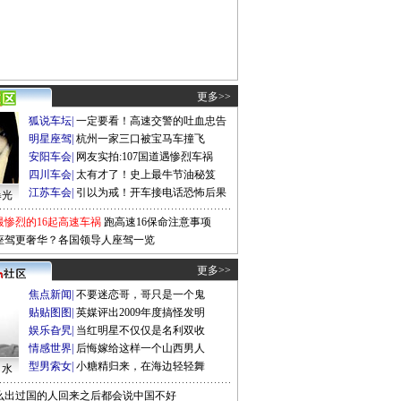
更多>>
狐说车坛
|
一定要看！高速交警的吐血忠告
明星座驾
|
杭州一家三口被宝马车撞飞
安阳车会
|
网友实拍:107国道遇惨烈车祸
四川车会
|
太有才了！史上最牛节油秘笈
江苏车会
|
引以为戒！开车接电话恐怖后果
曝光
最惨烈的16起高速车祸
跑高速16保命注意事项
座驾更奢华？各国领导人座驾一览
更多>>
焦点新闻
|
不要迷恋哥，哥只是一个鬼
贴贴图图
|
英媒评出2009年度搞怪发明
娱乐旮旯
|
当红明星不仅仅是名利双收
情感世界
|
后悔嫁给这样一个山西男人
型男索女
|
小糖精归来，在海边轻轻舞
口水
么出过国的人回来之后都会说中国不好