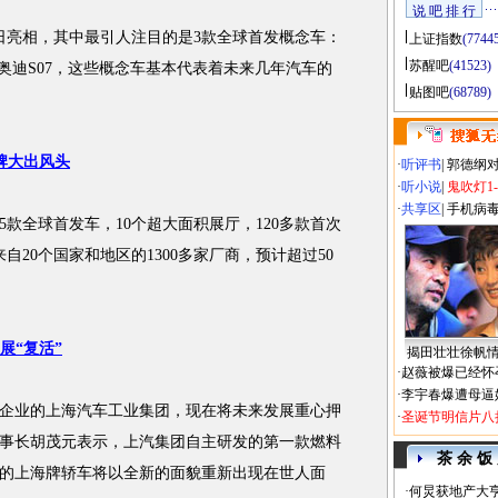
说 吧 排 行
亮相，其中最引人注目的是3款全球首发概念车：
上证指数
(7744
苏醒吧
(41523)
别克未来和奥迪S07，这些概念车基本代表着未来几年汽车的
贴图吧
(68789)
品牌大出风头
·
听评书
|
郭德纲
·
听小说
|
鬼吹灯1
·
共享区
|
手机病
款全球首发车，10个超大面积展厅，120多款首次
自20个国家和地区的1300多家厂商，预计超过50
展“复活”
揭田壮壮徐帆
·
赵薇被爆已经怀
·
李宇春爆遭母逼
业的上海汽车工业集团，现在将未来发展重心押
·
圣诞节明信片八
事长胡茂元表示，上汽集团自主研发的第一款燃料
茶 余 饭
年的上海牌轿车将以全新的面貌重新出现在世人面
·
何炅获地产大亨