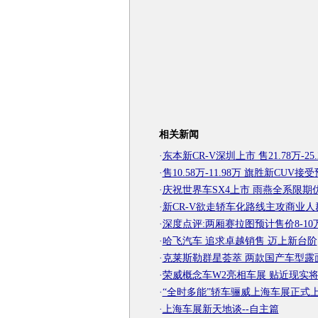
相关新闻
·
东本新CR-V深圳上市 售21.78万-25.
·
售10.58万-11.98万 旗胜新CUV接
·
庆祝世界车SX4上市 雨燕全系限期
·
新CR-V欲走轿车化路线主攻商业人
·
深度点评:两厢赛拉图预计售价8-10
·
哈飞汽车 追求卓越销售 迈上新台阶
·
克莱斯勒群星荟萃 两款国产车型露
·
荣威概念车W2亮相车展 贴近现实
·
“全时多能”轿车骊威上海车展正式
·
上海车展新天地谈--自主篇