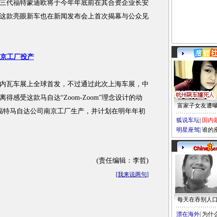
代福特蒙迪欧将于今年年底前在其合资企业长安
这款亮眼新车也在新闻发布会上首次揭幕与公众见
南京工厂投产
内瓦车展上全球首发，不过通过此次上海车展，中
感受这款马自达“Zoom-Zoom”理念设计的动
富家子女友遭
福特马自达公司南京工厂生产，并计划在明年年初
狐说车坛
|
国内
明星座驾
|
谁的
(责任编辑：李哲)
[
我来说两句
]
每天在吞别人
漂在海外
|
为什