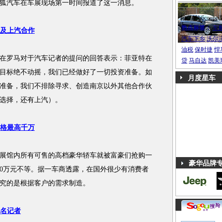
狐汽车在车展现场第一时间报道了这一消息。
帕萨特b6coupe
热点标签：
车
瑞及上汽合作
汽车下乡
沃尔
油税
保时捷
悍
在罗马对于汽车记者的提问的回答表示：菲亚特在
贷
马自达
凯美
标，目标绝不动摇，我们已经做好了一切投资准备。如
月度星车
准备，我们不排除寻求、创造南京以外其他合作伙
选择，还有上汽）。
价格最高千万
馆内所有可售的高档豪华轿车就被富豪们抢购一
豪华品牌
000万元不等。据一车商透露，在国外很少有消费者
究的是根据客户的需求制造。
0名记者