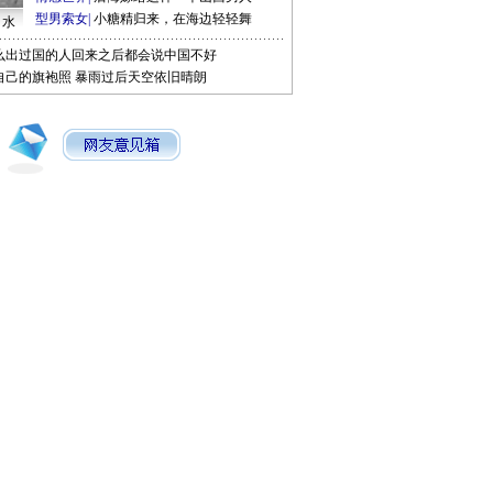
型男索女
|
小糖精归来，在海边轻轻舞
口水
么出过国的人回来之后都会说中国不好
自己的旗袍照
暴雨过后天空依旧晴朗