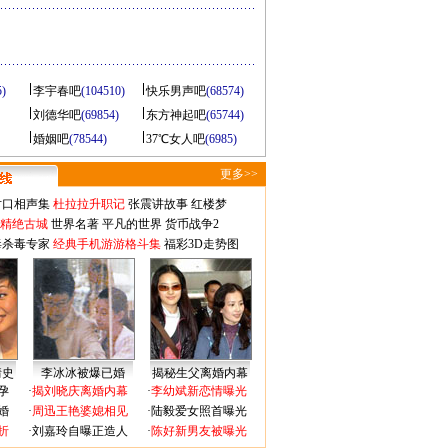
5)
李宇春吧
(104510)
快乐男声吧
(68574)
刘德华吧
(69854)
东方神起吧
(65744)
婚姻吧
(78544)
37℃女人吧
(6985)
更多>>
对口相声集
杜拉拉升职记
张震讲故事
红楼梦
-精绝古城
世界名著
平凡的世界
货币战争2
毒杀毒专家
经典手机游游格斗集
福彩3D走势图
情史
李冰冰被爆已婚
揭秘生父离婚内幕
孕
·
揭刘晓庆离婚内幕
·
李幼斌新恋情曝光
婚
·
周迅王艳婆媳相见
·
陆毅爱女照首曝光
折
·
刘嘉玲自曝正造人
·
陈好新男友被曝光