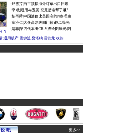
·
郑雪芹
|
自主频接海外订单出口回暖
·
李 牧
|
通用与五菱 究竟是谁帮了谁?
谍照
·
杨再舜
|
中国油价比美国高的N多理由
船税
·
童济仁
|
大众高尔夫四门轿跑CC曝光
沃
燃
·
是非
|
第四代本田CR-V描绘图曝光/图
马
车
瑞
通用破产
雪佛兰
桑塔纳
雪铁龙
收购
说 吧
更多>>