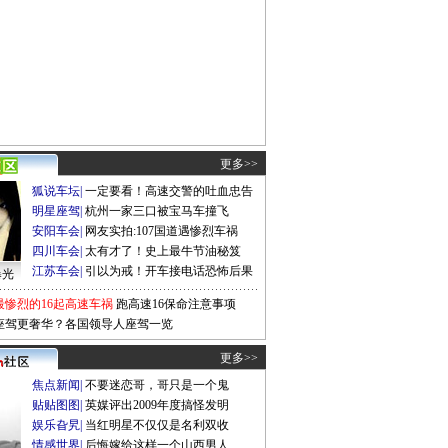
更多>>
狐说车坛
|
一定要看！高速交警的吐血忠告
明星座驾
|
杭州一家三口被宝马车撞飞
安阳车会
|
网友实拍:107国道遇惨烈车祸
四川车会
|
太有才了！史上最牛节油秘笈
江苏车会
|
引以为戒！开车接电话恐怖后果
曝光
最惨烈的16起高速车祸
跑高速16保命注意事项
座驾更奢华？各国领导人座驾一览
更多>>
焦点新闻
|
不要迷恋哥，哥只是一个鬼
贴贴图图
|
英媒评出2009年度搞怪发明
娱乐旮旯
|
当红明星不仅仅是名利双收
情感世界
|
后悔嫁给这样一个山西男人