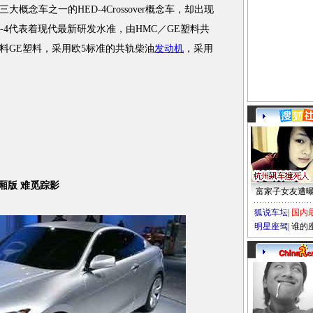
念车之一的HED-4Crossover概念车，却出现
-4代表着现代最新研发水准，由HMC／GE塑料共
料GE塑料，采用欧5标准的共轨柴油
发动机
，采用
两厢版 难觅踪影
富家子女友遭
狐说车坛
|
国内
明星座驾
|
谁的