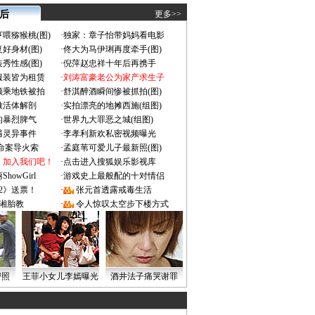
 后
更多>>
喂猕猴桃(图)
·
独家：章子怡带妈妈看电影
好身材(图)
·
佟大为马伊琍再度牵手(图)
秀性感(图)
·
倪萍赵忠祥十年后再携手
服装皆为租赁
·
刘涛富豪老公为家产求生子
颜乘地铁被拍
·
舒淇醉酒瞬间惨被抓拍(图)
做活体解剖
·
实拍漂亮的地摊西施(组图)
的暴烈脾气
·
世界九大罪恶之城(组图)
遇灵异事件
·
李孝利新欢私密视频曝光
成命案导火索
·
孟庭苇可爱儿子最新照(图)
：加入我们吧！
·
点击进入搜狐娱乐影视库
owGirl
·
游戏史上最般配的十对情侣
2》送票！
·
张元首透露戒毒生活
湘胎教
·
令人惊叹太空步下楼方式
密照
王菲小女儿李嫣曝光
酒井法子痛哭谢罪