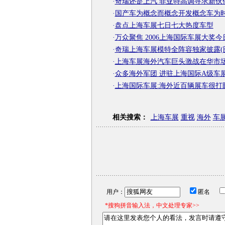
·
奇瑞还是上汽 菲亚特高调寻求新伙
·
国产车为概念而概念开发概念车为
·
盘点上海车展七日七大热度车型
·
万众聚焦 2006上海国际车展大奖今
·
奇瑞上海车展模特全阵容独家披露(
·
上海车展海外汽车巨头激战在华市
·
众多海外军团 进驻上海国际A级车
·
上海国际车展:海外近百辆展车很打
相关搜索：
上海车展
重视
海外
车
用户：
匿名
*搜狗拼音输入法，中文处理专家>>