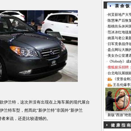
茶 余 饭
·
何炅获地产大亨
·
陈慧琳产后恢复
·
殷桃街头休闲装
·
范冰冰红地毯
·
姚晨与老公素
·
日军竟拿战俘
·
盘点网坛大腕
·
美女办公室遭
·
《Nobody》
·
搜狐娱乐招聘
·
台北电玩展靓丽Sh
·
《变形金刚
·
王岳伦爆李
伊兰特，这次并没有出现在上海车展的现代展台
伊兰特车型，然而此“新伊兰特”非国外“新伊兰
新版“西游”绝
费者来说，还是比较遗憾的。
健 康 指 南