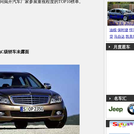
同揭开汽车厂家参展重视程度的TOP10榜单。
帕萨特b6coupe
热点标签：
车
汽车下乡
沃尔
油税
保时捷
悍
贷
马自达
凯美
月度星车
C级轿车未露面
名车汇