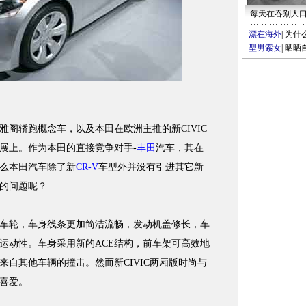
每天在吞别人
漂在海外
|
为什
型男索女
|
晒晒
轿跑概念车，以及本田在欧洲主推的新CIVIC
展上。作为本田的直接竞争对手-
丰田
汽车，其在
么本田汽车除了新
CR-V
车型外并没有引进其它新
的问题呢？
轮，车身线条更加简洁流畅，发动机盖修长，车
运动性。车身采用新的ACE结构，前车架可高效地
自其他车辆的撞击。然而新CIVIC两厢版时尚与
喜爱。