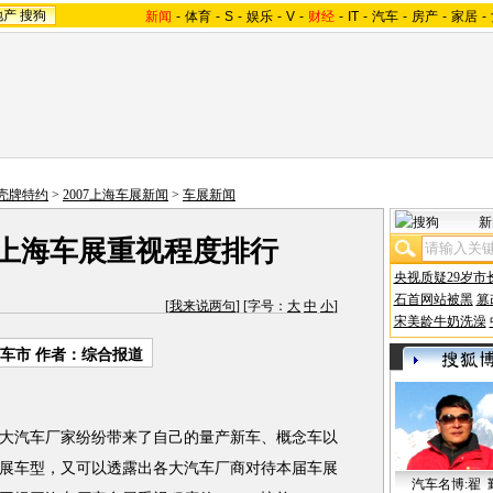
地产
搜狗
新闻
-
体育
-
S
-
娱乐
-
V
-
财经
-
IT
-
汽车
-
房产
-
家居
-
-壳牌特约
>
2007上海车展新闻
>
车展新闻
新
 上海车展重视程度排行
央视质疑29岁市
石首网站被黑
篡
[
我来说两句
] [字号：
大
中
小
]
宋美龄牛奶洗澡
车市 作者：综合报道
大汽车厂家纷纷带来了自己的量产新车、概念车以
展车型，又可以透露出各大汽车厂商对待本届车展
汽车名博:翟 