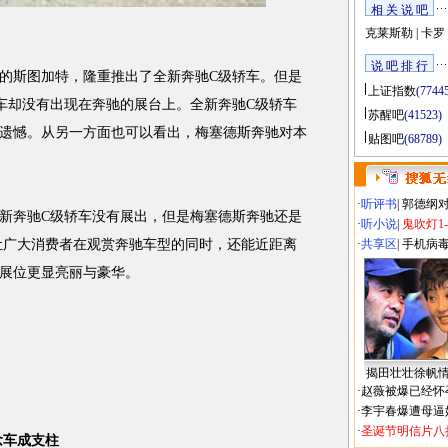
相 关 说 吧
克莱斯勒
|
卡罗
说 吧 排 行
的斯图加特，隆重推出了全新奔驰C级轿车。但是
上证指数
(7744
车却没有出现在奔驰的展台上。全新奔驰C级轿车
苏醒吧
(41523)
遗憾。从另一方面也可以看出，梅塞德斯奔驰对本
贴图吧
(68789)
·
听评书
|
郭德纲
奔驰C级轿车没有展出，但是梅塞德斯奔驰还是
·
听小说
|
鬼吹灯1
让广大消费者在观赏奔驰车型的同时，还能近距离
·
共享区
|
手机病
展位更显亮丽与豪华。
揭田壮壮徐帆
·
赵薇被爆已经怀
·
李宇春爆遭母逼
·
圣诞节明信片八
念车成支柱