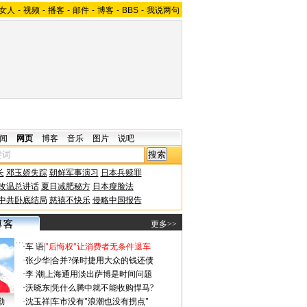
女人
-
视频
-
播客
-
邮件
-
博客
-
BBS
-
我说两句
闻
网页
博客
音乐
图片
说吧
长
邓玉娇失踪
朝鲜军事演习
日本兵赎罪
改温总讲话
夏日减肥秘方
日本瘦脸法
中共卧底结局
慈禧不快乐
侵略中国报告
更多>>
·
车 语
|
"后悔权"让消费者无条件退车
·
张少华
|
合并?保时捷用大众的钱还债
·
李 潮
|
上海通用淡出萨博是时间问题
·
沃晓东
|
凭什么腾中就不能收购悍马?
勤
·
沈玉祥
|
车市没有"浪潮也没有拐点"