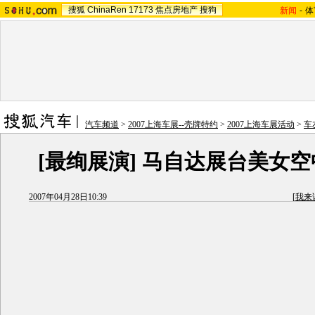
搜狐
ChinaRen
17173
焦点房地产
搜狗
新闻
-
体
汽车频道
>
2007上海车展--壳牌特约
>
2007上海车展活动
>
车
[
最绚展演
]
马自达展台美女空
2007年04月28日10:39
[
我来