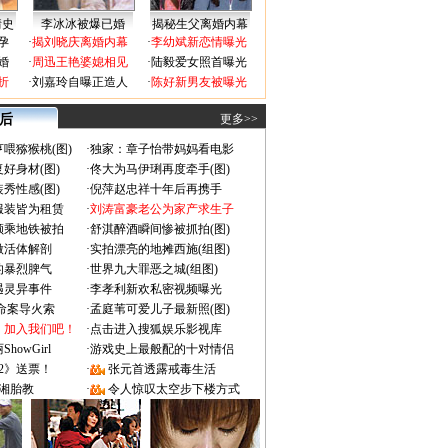
情史
李冰冰被爆已婚
揭秘生父离婚内幕
孕
·
揭刘晓庆离婚内幕
·
李幼斌新恋情曝光
婚
·
周迅王艳婆媳相见
·
陆毅爱女照首曝光
折
·
刘嘉玲自曝正造人
·
陈好新男友被曝光
 后
更多>>
喂猕猴桃(图)
·
独家：章子怡带妈妈看电影
好身材(图)
·
佟大为马伊琍再度牵手(图)
秀性感(图)
·
倪萍赵忠祥十年后再携手
服装皆为租赁
·
刘涛富豪老公为家产求生子
颜乘地铁被拍
·
舒淇醉酒瞬间惨被抓拍(图)
做活体解剖
·
实拍漂亮的地摊西施(组图)
的暴烈脾气
·
世界九大罪恶之城(组图)
遇灵异事件
·
李孝利新欢私密视频曝光
成命案导火索
·
孟庭苇可爱儿子最新照(图)
：加入我们吧！
·
点击进入搜狐娱乐影视库
owGirl
·
游戏史上最般配的十对情侣
2》送票！
·
张元首透露戒毒生活
湘胎教
·
令人惊叹太空步下楼方式