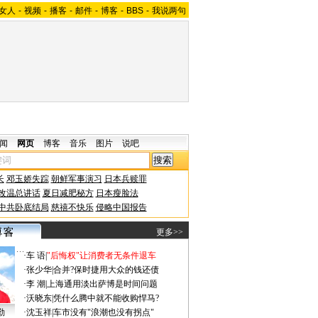
女人
-
视频
-
播客
-
邮件
-
博客
-
BBS
-
我说两句
闻
网页
博客
音乐
图片
说吧
长
邓玉娇失踪
朝鲜军事演习
日本兵赎罪
改温总讲话
夏日减肥秘方
日本瘦脸法
中共卧底结局
慈禧不快乐
侵略中国报告
更多>>
·
车 语
|
"后悔权"让消费者无条件退车
·
张少华
|
合并?保时捷用大众的钱还债
·
李 潮
|
上海通用淡出萨博是时间问题
·
沃晓东
|
凭什么腾中就不能收购悍马?
勤
·
沈玉祥
|
车市没有"浪潮也没有拐点"