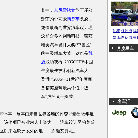
其中，
东风雪铁龙
旗下屡获
帕萨特b6coupe
热点标签：
车
殊荣的中高级
商务车
凯旋，
汽车下乡
沃尔
凭借最新的世界汽车设计理
油税
保时捷
悍
念和众多的创新科技，荣获
贷
马自达
凯美
唯美汽车设计大奖(中国区)
月度星车
的中级轿车大奖。这也是
凯
旋
成功获得“2006CCTV中国
年度最佳技术创新汽车大
奖”和“2006年21世纪年度商
务精英座驾最具个性中级
车”后的又一殊荣。
名车汇
993年，每年由来自世界各地的评委评选出该年度
，该奖项已被业内人士誉为——汽车设计界的奥斯
立以来在欧洲以外的唯一一次颁奖典礼。