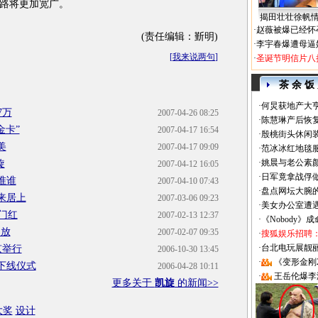
路将更加宽广。
揭田壮壮徐帆
·
赵薇被爆已经怀
(责任编辑：斳明)
·
李宇春爆遭母逼
[
我来说两句
]
·
圣诞节明信片八
茶 余 饭
·
何炅获地产大亨
7万
2007-04-26 08:25
·
陈慧琳产后恢复
金卡”
2007-04-17 16:54
·
殷桃街头休闲装
美
2007-04-17 09:09
·
范冰冰红地毯
·
姚晨与老公素
旋
2007-04-12 16:05
·
日军竟拿战俘
准谁
2007-04-10 07:43
·
盘点网坛大腕
来居上
2007-03-06 09:23
·
美女办公室遭
门红
2007-02-13 12:37
·
《Nobody》
回放
2007-02-07 09:35
·
搜狐娱乐招聘
·
台北电玩展靓丽Sh
京举行
2006-10-30 13:45
·
《变形金刚
旋下线仪式
2006-04-28 10:11
·
王岳伦爆李
更多关于
凯旋
的新闻>>
大奖
设计