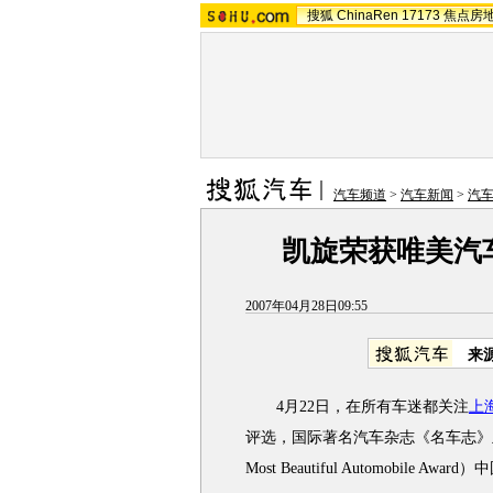
搜狐
ChinaRen
17173
焦点房
汽车频道
>
汽车新闻
>
汽
凯旋荣获唯美汽
2007年04月28日09:55
来
4月22日，在所有车迷都关注
上
评选，国际著名汽车杂志《名车志》主办的
Most Beautiful Automobile