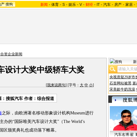
地产
搜狗
新闻
-
体育
-
S
-
娱乐
-
V
-
财经
-
IT
-
汽车
-
房产
-
家居
-
车合资企业新闻
新
车设计大奖中级轿车大奖
央视质疑29岁市
石首网站被黑
篡
[
我来说两句
] [字号：
大
中
小
]
宋美龄牛奶洗澡
源：搜狐汽车 作者：综合报道
海
之际，由欧洲著名移动形象设计机构Museum进行
“国际唯美汽车设计大奖”（The World’s
 Award）中国区颁奖典礼也成功落下帷幕。
汽车名博:翟 