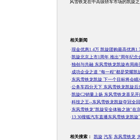
风雪铁龙在中高级轿车市场的凯旋之
相关新闻
·
现金优惠1.4万 凯旋团购最高优惠1.
·
凯旋北京上市1周年 推出“周年纪念
·
独创与共融 东风雪铁龙凯旋布局南
·
成功企业之道 “每一程”都是荣耀凯
·
东风雪铁龙凯旋 下一个目标将会瞄
·
公务车四分天下 东风雪铁龙凯旋后
·
凯旋C2销量上扬 东风雪铁龙喜见开
·
科技之王--东风雪铁龙凯旋夺冠全
·
东风雪铁龙"凯旋安全体验之旅"在
·
13:30搜狐汽车直播东风雪铁龙凯
相关搜索：
凯旋
汽车
东风雪铁龙