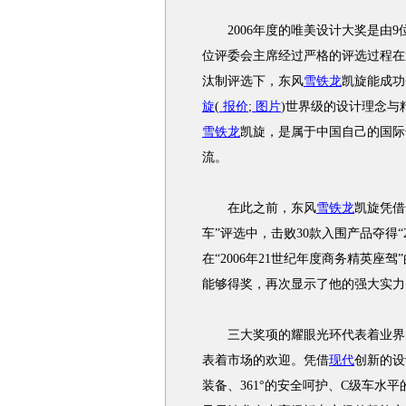
2006年度的唯美设计大奖是由9
位评委会主席经过严格的评选过程在
汰制评选下，东风
雪铁龙
凯旋能成功
旋
(
报价
;
图片
)世界级的设计理念与
雪铁龙
凯旋，是属于中国自己的国际
流。
在此之前，东风
雪铁龙
凯旋凭借
车”评选中，击败30款入围产品夺得“2
在“2006年21世纪年度商务精英座
能够得奖，再次显示了他的强大实力
三大奖项的耀眼光环代表着业界的认
表着市场的欢迎。凭借
现代
创新的设
装备、361°的安全呵护、C级车水