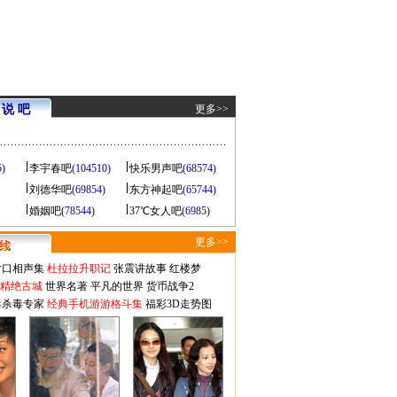
说 吧
更多>>
5)
李宇春吧
(104510)
快乐男声吧
(68574)
刘德华吧
(69854)
东方神起吧
(65744)
婚姻吧
(78544)
37℃女人吧
(6985)
更多>>
对口相声集
杜拉拉升职记
张震讲故事
红楼梦
-精绝古城
世界名著
平凡的世界
货币战争2
毒杀毒专家
经典手机游游格斗集
福彩3D走势图