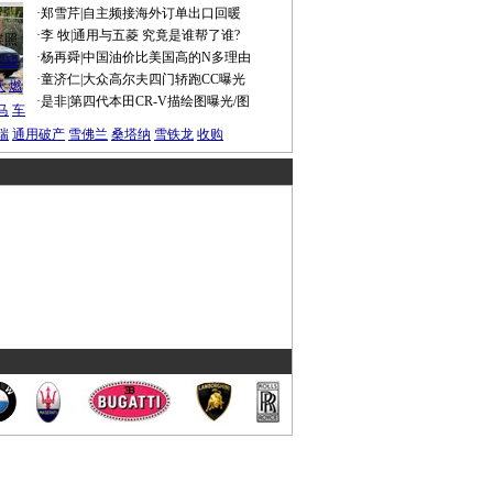
·
郑雪芹
|
自主频接海外订单出口回暖
·
李 牧
|
通用与五菱 究竟是谁帮了谁?
谍照
·
杨再舜
|
中国油价比美国高的N多理由
船税
·
童济仁
|
大众高尔夫四门轿跑CC曝光
沃
燃
·
是非
|
第四代本田CR-V描绘图曝光/图
马
车
瑞
通用破产
雪佛兰
桑塔纳
雪铁龙
收购