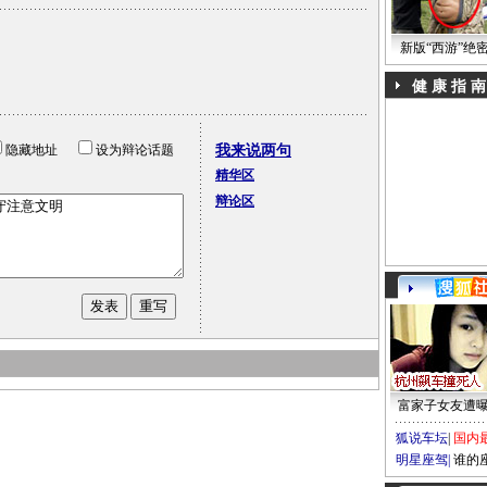
新版“西游”绝
健 康 指 南
隐藏地址
设为辩论话题
我来说两句
精华区
辩论区
富家子女友遭
狐说车坛
|
国内
明星座驾
|
谁的