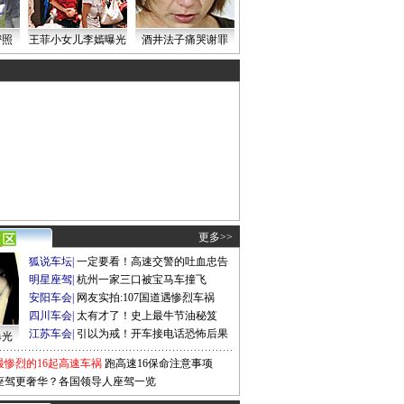
密照
王菲小女儿李嫣曝光
酒井法子痛哭谢罪
更多>>
狐说车坛
|
一定要看！高速交警的吐血忠告
明星座驾
|
杭州一家三口被宝马车撞飞
安阳车会
|
网友实拍:107国道遇惨烈车祸
四川车会
|
太有才了！史上最牛节油秘笈
江苏车会
|
引以为戒！开车接电话恐怖后果
曝光
最惨烈的16起高速车祸
跑高速16保命注意事项
座驾更奢华？各国领导人座驾一览