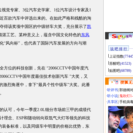
位视觉专家、3位汽车史学家、1位汽车设计专家及1
近百款汽车中评选出来的。在如此严格和残酷的淘
夺得该奖项中国区的中级轿车大奖，充分展示了
凯
精湛工艺。某种意义上，蕴含中国文化特色的
东风
化“风向标”，也代表了国际汽车发展的方向与潮
说 吧 排 行
上证指数
(7744
苏醒吧
(41523)
全方位的科技创新，先在 “2006CCTV中国年度汽
贴图吧
(68789)
006CCTV中国年度最佳技术创新汽车 ”大奖，又
驾”的激烈角逐中，拿下“最具个性中级车”大奖。此番
·
听评书
|
郭德纲
。
·
听小说
|
鬼吹灯1
·
共享区
|
手机病
可，今年一季度2.0L细分市场前三甲的成绩代
计理念、ESP和随动转向双氙气大灯等领先的科技
平的装备标准，以及同级车中明显的价格比优势，东