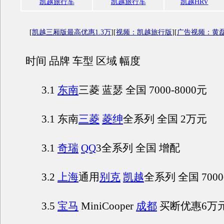
凯越旅行车
凯越旅行车
凯越HRV
[
凯越三厢版最高优惠1.3万
][
视频：凯越旅行版
][
广告视频：黄
时间 品牌 车型 区域 幅度
3.1
东南
三菱 蓝瑟 全国 7000-8000元
3.1 东南
三菱
菱绅
全系列 全国 2万元
3.1
奇瑞
QQ
3全系列 全国 增配
3.2
上海
通用
别克
凯越
全系列 全国 7000
3.5
宝马
MiniCooper
成都
买断优惠6万