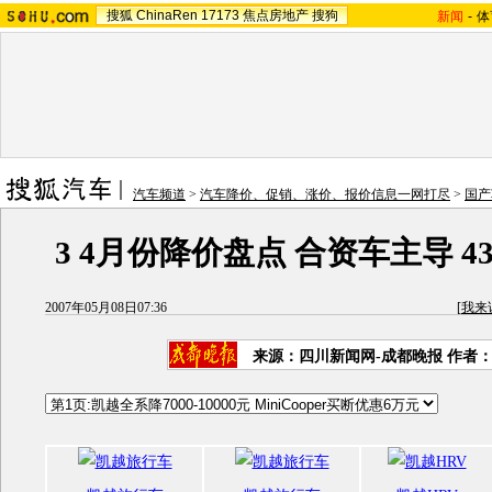
搜狐
ChinaRen
17173
焦点房地产
搜狗
新闻
-
体
汽车频道
>
汽车降价、促销、涨价、报价信息一网打尽
>
国产
3 4月份降价盘点 合资车主导 
2007年05月08日07:36
[
我来
来源：四川新闻网-成都晚报 作者