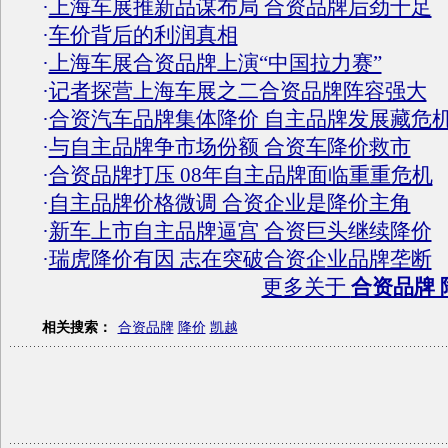
·
上海车展推新品谋布局 合资品牌后劲十足
·
车价背后的利润真相
·
上海车展合资品牌上演“中国拉力赛”
·
记者探营上海车展之二合资品牌阵容强大
·
合资汽车品牌集体降价 自主品牌发展藏危
·
与自主品牌争市场份额 合资车降价救市
·
合资品牌打压 08年自主品牌面临重重危机
·
自主品牌价格微调 合资企业是降价主角
·
新车上市自主品牌逼宫 合资巨头继续降价
·
瑞虎降价有因 志在突破合资企业品牌垄断
更多关于
合资品牌 
相关搜索：
合资品牌
降价
凯越